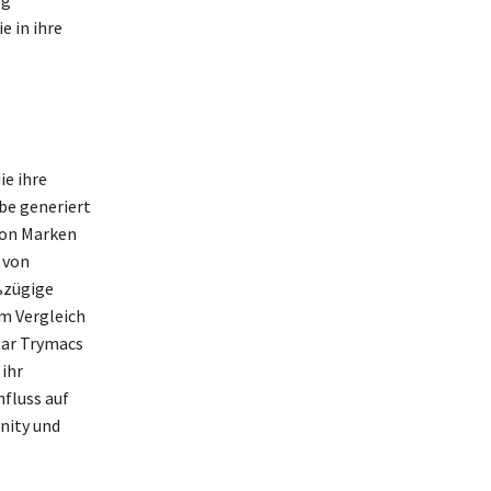
lg
e in ihre
ie ihre
be generiert
von Marken
 von
ßzügige
Im Vergleich
tar Trymacs
 ihr
fluss auf
nity und