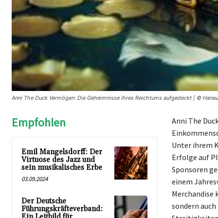
Anni The Duck Vermögen: Die Geheimnisse ihres Reichtums aufgedeckt | © Hanau
Empfohlen
Anni The Duck
Einkommensqu
Unter ihrem 
Emil Mangelsdorff: Der
Erfolge auf P
Virtuose des Jazz und
sein musikalisches Erbe
Sponsoren ges
03.09.2024
einem Jahresv
Merchandise k
Der Deutsche
sondern auch 
Führungskräfteverband:
Ein Leitbild für