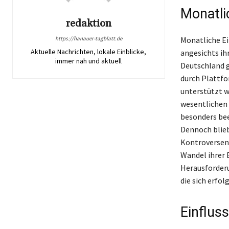
Monatli
redaktion
https://hanauer-tagblatt.de
Monatliche Ei
Aktuelle Nachrichten, lokale Einblicke,
angesichts ih
immer nah und aktuell
Deutschland g
durch Plattfo
unterstützt w
wesentlichen
besonders bee
Dennoch blieb
Kontroversen,
Wandel ihrer 
Herausforderu
die sich erfo
Einflus