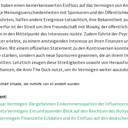
 haben einen bemerkenswerten Einfluss auf das Vermögen von An
e Meinungsverschiedenheiten mit Sponsoren und der Öffentlichke
hrten, halfen andere Ereignisse tatsächlich, ihre Bekanntheit zu 
ierfür ist der Streit um ihre Freundschaft mit Mowky, der öffentlich
i in den Mittelpunkt des Interesses rückte. Zudem führte der Psyc
ter erlebte, zu einem ansteigenden Interesse an ihren Finanzen u
en. Mit einem offiziellen Statement zu den Kontroversen konnte
e stärken, sondern auch neue Sponsoren gewinnen, die an ihrem 
ollten. Letztlich zeugen diese Streitigkeiten sowohl von Herausf
Chancen, die Anni The Duck nutzt, um ihr Vermögen weiter auszub
ant:
uar Vermögen: Die geheimen Einkommensquellen der Influenceri
lta Vermögen: Ein umfassender Blick auf den Reichtum des Holl
Vermögen: Finanzielle Eckdaten und ihr Einfluss auf den deutsche