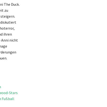
ni The Duck.
it zu
steigern.
 diskutiert
hoterror,
nd ihren
 Anni nicht
Image
orderungen
auen.
n
ywood-Stars
n Fußball