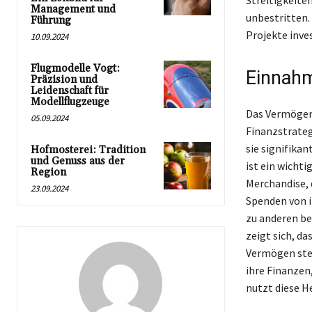
Streitigkeite
Management und
unbestritten. 
Führung
Projekte inves
10.09.2024
Flugmodelle Vogt:
Einnahm
Präzision und
Leidenschaft für
Modellflugzeuge
Das Vermögen 
05.09.2024
Finanzstrateg
sie signifika
Hofmosterei: Tradition
und Genuss aus der
ist ein wicht
Region
Merchandise, 
23.09.2024
Spenden von i
zu anderen b
zeigt sich, da
Vermögen stet
ihre Finanzen
nutzt diese H