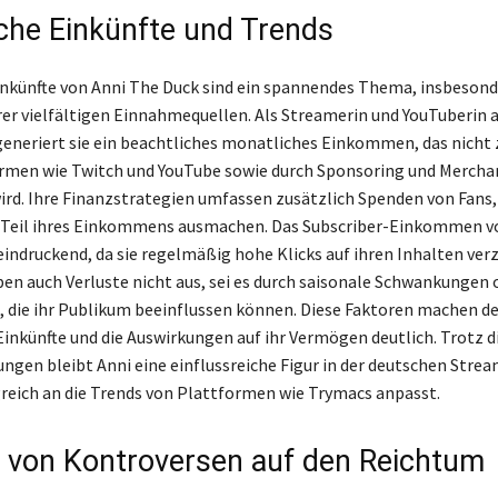
che Einkünfte und Trends
nkünfte von Anni The Duck sind ein spannendes Thema, insbesond
rer vielfältigen Einnahmequellen. Als Streamerin und YouTuberin 
eneriert sie ein beachtliches monatliches Einkommen, das nicht 
rmen wie Twitch und YouTube sowie durch Sponsoring und Mercha
ird. Ihre Finanzstrategien umfassen zusätzlich Spenden von Fans, 
 Teil ihres Einkommens ausmachen. Das Subscriber-Einkommen vo
indruckend, da sie regelmäßig hohe Klicks auf ihren Inhalten verz
en auch Verluste nicht aus, sei es durch saisonale Schwankungen 
 die ihr Publikum beeinflussen können. Diese Faktoren machen d
Einkünfte und die Auswirkungen auf ihr Vermögen deutlich. Trotz d
ngen bleibt Anni eine einflussreiche Figur in der deutschen Stre
lgreich an die Trends von Plattformen wie Trymacs anpasst.
s von Kontroversen auf den Reichtum