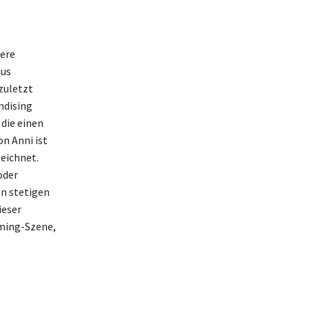
ere
aus
zuletzt
ndising
die einen
n Anni ist
eichnet.
oder
en stetigen
ieser
aming-Szene,