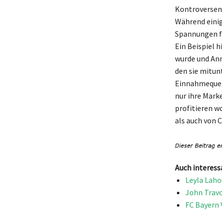
Kontroversen
Während einig
Spannungen fü
Ein Beispiel h
wurde und Ann
den sie mitun
Einnahmequell
nur ihre Mark
profitieren w
als auch von 
Auch interess
Leyla Laho
John Travo
FC Bayern 