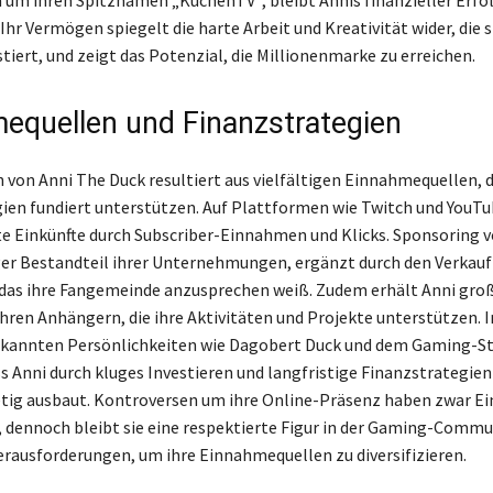
n um ihren Spitznamen „KuchenTV“, bleibt Annis finanzieller Erfo
Ihr Vermögen spiegelt die harte Arbeit und Kreativität wider, die si
tiert, und zeigt das Potenzial, die Millionenmarke zu erreichen.
equellen und Finanzstrategien
von Anni The Duck resultiert aus vielfältigen Einnahmequellen, d
ien fundiert unterstützen. Auf Plattformen wie Twitch und YouTu
nte Einkünfte durch Subscriber-Einnahmen und Klicks. Sponsoring 
iger Bestandteil ihrer Unternehmungen, ergänzt durch den Verkauf
das ihre Fangemeinde anzusprechen weiß. Zudem erhält Anni gro
hren Anhängern, die ihre Aktivitäten und Projekte unterstützen. 
ekannten Persönlichkeiten wie Dagobert Duck und dem Gaming-S
ss Anni durch kluges Investieren und langfristige Finanzstrategien
ig ausbaut. Kontroversen um ihre Online-Präsenz haben zwar Ein
, dennoch bleibt sie eine respektierte Figur in der Gaming-Commu
erausforderungen, um ihre Einnahmequellen zu diversifizieren.