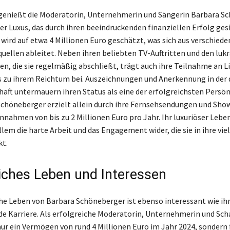
genießt die Moderatorin, Unternehmerin und Sängerin Barbara S
er Luxus, das durch ihren beeindruckenden finanziellen Erfolg gesi
wird auf etwa 4 Millionen Euro geschätzt, was sich aus verschied
llen ableitet. Neben ihren beliebten TV-Auftritten und den lukr
n, die sie regelmäßig abschließt, trägt auch ihre Teilnahme an Li
 zu ihrem Reichtum bei. Auszeichnungen und Anerkennung in der
aft untermauern ihren Status als eine der erfolgreichsten Persön
Schöneberger erzielt allein durch ihre Fernsehsendungen und Sho
nnahmen von bis zu 2 Millionen Euro pro Jahr. Ihr luxuriöser Leben
llem die harte Arbeit und das Engagement wider, die sie in ihre vie
kt.
iches Leben und Interessen
he Leben von Barbara Schöneberger ist ebenso interessant wie ih
e Karriere. Als erfolgreiche Moderatorin, Unternehmerin und Sch
 nur ein Vermögen von rund 4 Millionen Euro im Jahr 2024, sondern 