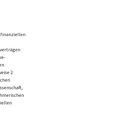
finanziellen
everträgen
ve-
en
eise 2
schen
ssenschaft,
nehmerischen
iellen