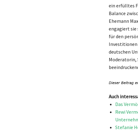
ein erfülltes 
Balance zwisc
Ehemann Maxim
engagiert sie 
für den persö
Investitionen 
deutschen Unt
Moderatorin,
beeindruckend
Auch interess
Das Vermög
Rewi Vermö
Unterneh
Stefanie H