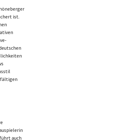
chöneberger
chert ist.
enen
ativen
ve-
 deutschen
lichkeiten
ws
sstil
lfältigen
re
auspielerin
führt auch