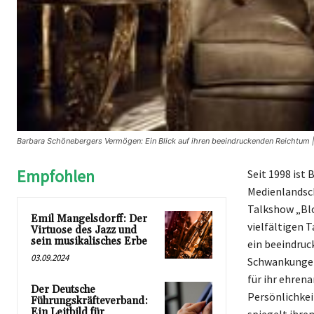
Barbara Schönebergers Vermögen: Ein Blick auf ihren beeindruckenden Reichtum 
Empfohlen
Seit 1998 ist
Medienlandsch
Talkshow „Blo
Emil Mangelsdorff: Der
vielfältigen 
Virtuose des Jazz und
sein musikalisches Erbe
ein beeindruc
03.09.2024
Schwankungen 
für ihr ehren
Der Deutsche
Persönlichkei
Führungskräfteverband:
Ein Leitbild für