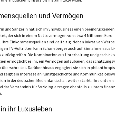
 unermüdlichen Einsatz bis ins Jahr 2024 wider.
mensquellen und Vermögen
in und Sängerin hat sich im Showbusiness einen beeindruckenden 
itet, der sich in einem Nettovermögen von etwa 4 Millionen Euro
. Ihre Einkommensquellen sind vielfältig: Neben lukrativen Werb
gen TV-Auftritten kann Schöneberger auch auf Einnahmen aus Li
zurückgreifen. Die Kombination aus Unterhaltung und geschickt
ien ermöglicht es ihr, ein Vermögen aufzubauen, das schätzungsw
o überschreitet. Darüber hinaus engagiert sie sich in philanthropi
nd zeigt ein Interesse an Kunstgeschichte und Kommunikationswi
tion in der deutschen Medienlandschaft weiter stärkt. Ihre unter
nd das Verständnis für Soziologie tragen ebenfalls zu ihrem finanz
.
 in ihr Luxusleben