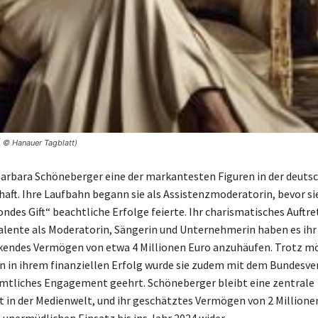
| © Hanauer Tagblatt)
 Barbara Schöneberger eine der markantesten Figuren in der deuts
aft. Ihre Laufbahn begann sie als Assistenzmoderatorin, bevor sie
ndes Gift“ beachtliche Erfolge feierte. Ihr charismatisches Auftre
Talente als Moderatorin, Sängerin und Unternehmerin haben es ihr
kendes Vermögen von etwa 4 Millionen Euro anzuhäufen. Trotz m
in ihrem finanziellen Erfolg wurde sie zudem mit dem Bundesve
amtliches Engagement geehrt. Schöneberger bleibt eine zentrale
t in der Medienwelt, und ihr geschätztes Vermögen von 2 Millione