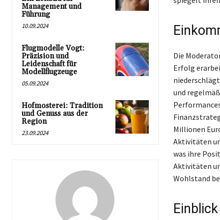
spiegelt ihren
Management und
Führung
10.09.2024
Einkom
Flugmodelle Vogt:
Die Moderator
Präzision und
Leidenschaft für
Erfolg erarbe
Modellflugzeuge
niederschlägt
05.09.2024
und regelmäßi
Performances 
Hofmosterei: Tradition
und Genuss aus der
Finanzstrateg
Region
Millionen Eur
23.09.2024
Aktivitäten u
was ihre Posi
Aktivitäten u
Wohlstand bei
Einblick