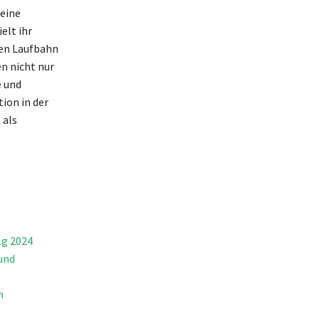
 eine
elt ihr
hen Laufbahn
en nicht nur
e und
tion in der
 als
e
lg 2024
und
n