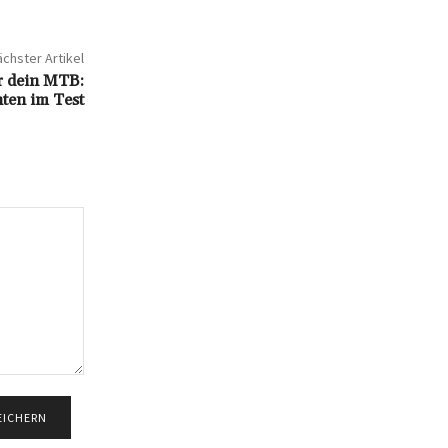
chster Artikel
r dein MTB:
ten im Test