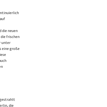
ntinuierlich
 auf
d die neuen
die frischen
r unter
s eine große
iese
auch
en
sgestrahlt
rlin, die