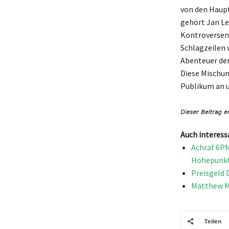
von den Haupt
gehört Jan Le
Kontroversen,
Schlagzeilen 
Abenteuer der
Diese Mischun
Publikum an u
Auch interess
Achraf 6PM
Höhepunk
Preisgeld 
Matthew Mc
Teilen