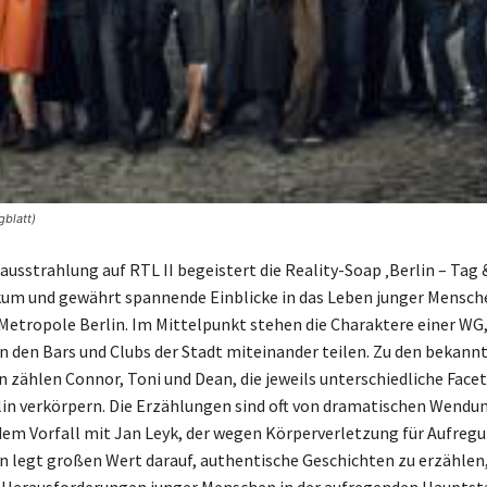
gblatt)
tausstrahlung auf RTL II begeistert die Reality-Soap ‚Berlin – Tag 
kum und gewährt spannende Einblicke in das Leben junger Mensche
Metropole Berlin. Im Mittelpunkt stehen die Charaktere einer WG, 
n den Bars und Clubs der Stadt miteinander teilen. Zu den bekann
 zählen Connor, Toni und Dean, die jeweils unterschiedliche Face
lin verkörpern. Die Erzählungen sind oft von dramatischen Wendu
dem Vorfall mit Jan Leyk, der wegen Körperverletzung für Aufregu
n legt großen Wert darauf, authentische Geschichten zu erzählen,