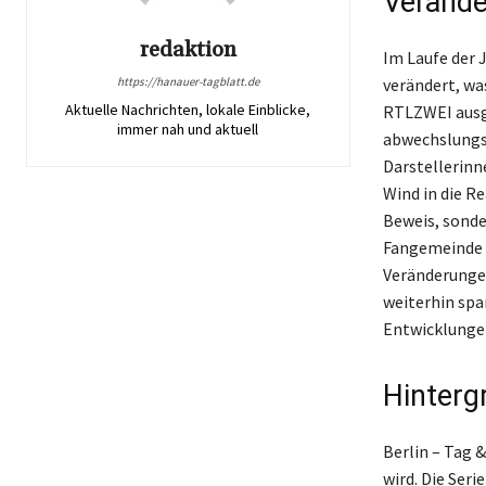
Verände
redaktion
Im Laufe der 
https://hanauer-tagblatt.de
verändert, was
Aktuelle Nachrichten, lokale Einblicke,
RTLZWEI ausge
immer nah und aktuell
abwechslungsr
Darstellerinn
Wind in die R
Beweis, sonde
Fangemeinde g
Veränderungen
weiterhin spa
Entwicklungen
Hinterg
Berlin – Tag &
wird. Die Ser