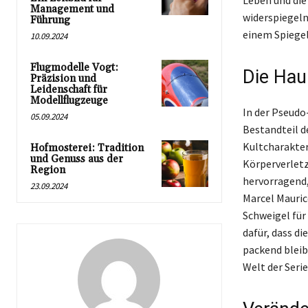
Leben und die
Management und
widerspiegeln
Führung
einem Spiegel
10.09.2024
Flugmodelle Vogt:
Die Haup
Präzision und
Leidenschaft für
Modellflugzeuge
In der Pseudo
05.09.2024
Bestandteil de
Kultcharakter
Hofmosterei: Tradition
und Genuss aus der
Körperverletz
Region
hervorragend,
23.09.2024
Marcel Mauric
Schweigel für
dafür, dass di
packend bleibe
Welt der Seri