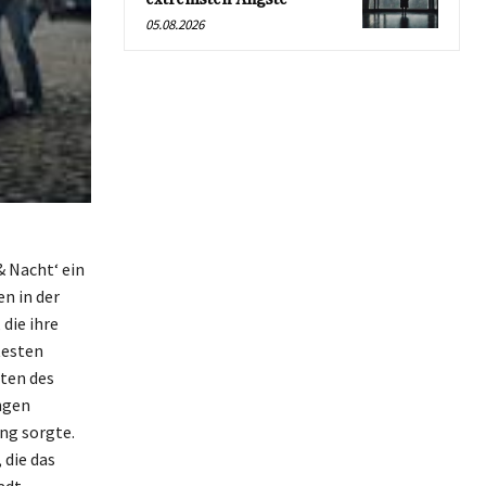
05.08.2026
& Nacht‘ ein
n in der
die ihre
testen
tten des
ngen
ng sorgte.
 die das