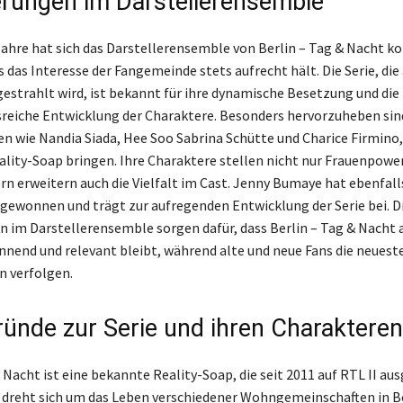
rungen im Darstellerensemble
Jahre hat sich das Darstellerensemble von Berlin – Tag & Nacht ko
 das Interesse der Fangemeinde stets aufrecht hält. Die Serie, die
strahlt wird, ist bekannt für ihre dynamische Besetzung und die
eiche Entwicklung der Charaktere. Besonders hervorzuheben sin
en wie Nandia Siada, Hee Soo Sabrina Schütte und Charice Firmino, 
eality-Soap bringen. Ihre Charaktere stellen nicht nur Frauenpowe
rn erweitern auch die Vielfalt im Cast. Jenny Bumaye hat ebenfall
ewonnen und trägt zur aufregenden Entwicklung der Serie bei. D
 im Darstellerensemble sorgen dafür, dass Berlin – Tag & Nacht 
nnend und relevant bleibt, während alte und neue Fans die neuest
 verfolgen.
ründe zur Serie und ihren Charakteren
 Nacht ist eine bekannte Reality-Soap, die seit 2011 auf RTL II au
ie dreht sich um das Leben verschiedener Wohngemeinschaften in Be