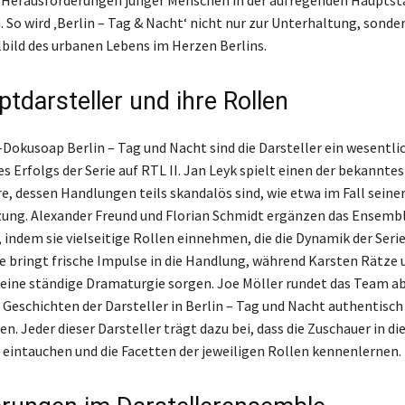
 Herausforderungen junger Menschen in der aufregenden Hauptst
. So wird ‚Berlin – Tag & Nacht‘ nicht nur zur Unterhaltung, sonde
bild des urbanen Lebens im Herzen Berlins.
tdarsteller und ihre Rollen
-Dokusoap Berlin – Tag und Nacht sind die Darsteller ein wesentli
s Erfolgs der Serie auf RTL II. Jan Leyk spielt einen der bekannte
e, dessen Handlungen teils skandalös sind, wie etwa im Fall seine
ung. Alexander Freund und Florian Schmidt ergänzen das Ensemb
 indem sie vielseitige Rollen einnehmen, die die Dynamik der Serie
e bringt frische Impulse in die Handlung, während Karsten Rätze 
 eine ständige Dramaturgie sorgen. Joe Möller rundet das Team a
e Geschichten der Darsteller in Berlin – Tag und Nacht authentisch
n. Jeder dieser Darsteller trägt dazu bei, dass die Zuschauer in d
e eintauchen und die Facetten der jeweiligen Rollen kennenlernen.