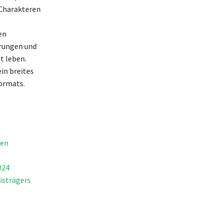
 Charakteren
en
erungen und
t leben.
in breites
ormats.
len
024
isträgers