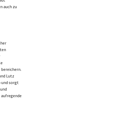
adt
rn auch zu
cher
sten
r
le
 bereichern.
und Lutz
b und sorgt
 und
ie aufregende