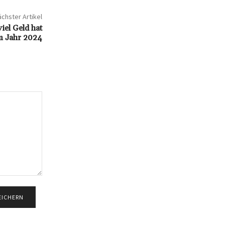
chster Artikel
iel Geld hat
m Jahr 2024