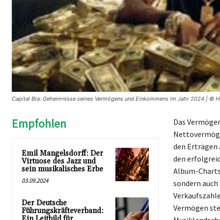
Capital Bra: Geheimnisse seines Vermögens und Einkommens im Jahr 2024 | © Ha
Empfohlen
Das Vermögen 
Nettovermöge
den Erträgen 
Emil Mangelsdorff: Der
den erfolgrei
Virtuose des Jazz und
sein musikalisches Erbe
Album-Charts e
03.09.2024
sondern auch 
Verkaufszahle
Der Deutsche
Vermögen stet
Führungskräfteverband:
Ein Leitbild für