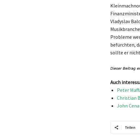
Kleinmachnow
Finanzministe
Vladyslav Balo
Musikbranche 
Probleme werf
befürchten, d
sollte er nich
Auch interess
Peter Maff
Christian 
John Cena 
Teilen