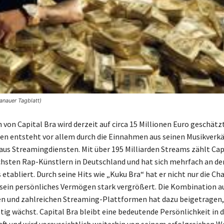
nauer Tagblatt)
von Capital Bra wird derzeit auf circa 15 Millionen Euro geschätzt
n entsteht vor allem durch die Einnahmen aus seinen Musikverk
aus Streamingdiensten. Mit über 195 Milliarden Streams zählt Cap
chsten Rap-Künstlern in Deutschland und hat sich mehrfach an der
tabliert. Durch seine Hits wie „Kuku Bra“ hat er nicht nur die Cha
sein persönliches Vermögen stark vergrößert. Die Kombination a
n und zahlreichen Streaming-Plattformen hat dazu beigetragen, 
ig wächst. Capital Bra bleibt eine bedeutende Persönlichkeit in d