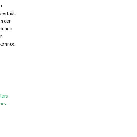
er
ert ist.
in der
lichen
en
 könnte,
lers
ars