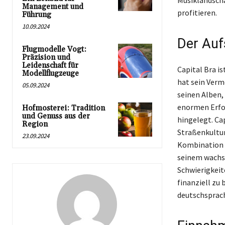
Musiklandscha
Management und
profitieren.
Führung
10.09.2024
Der Auf
Flugmodelle Vogt:
Präzision und
Leidenschaft für
Capital Bra i
Modellflugzeuge
hat sein Verm
05.09.2024
seinen Alben,
enormen Erfol
Hofmosterei: Tradition
und Genuss aus der
hingelegt. Cap
Region
Straßenkultur
23.09.2024
Kombination a
seinem wachs
Schwierigkeit
finanziell zu
deutschsprac