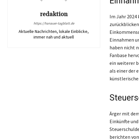
Einnahm
redaktion
Im Jahr 2024 
https://hanauer-tagblatt.de
zurückblicken
Aktuelle Nachrichten, lokale Einblicke,
Einkommensque
immer nah und aktuell
Einnahmen und
haben nicht n
Fanbase hervo
ein weiterer 
als einer der
künstlerischer
Steuers
Ärger mit dem
Einkünfte und
Steuerschulde
berichten von