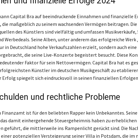
en und finanzielle Erfolge 2024
kann Capital Bra auf beeindruckende Einnahmen und finanzielle E
, die maßgeblich zu seinem wachsenden Vermögen beitragen. Die
llen des Künstlers sind vielfältig und umfassen Musikverkäufe,
 Werbedeals. Seine Alben, unter anderem das erfolgreiche Werk 
ur in Deutschland hohe Verkaufszahlen erzielt, sondern auch eine
rgebracht, die seine Live-Konzerte begeistert besucht. Diese Kon
bedeutender Faktor für sein Nettovermögen. Capital Bra hat es gesc
 erfolgreichsten Künstler im deutschen Musikgeschäft zu etablieren
 Erfolg spiegelt sich eindrucksvoll in seinen finanziellen Erfolgen
chulden und rechtliche Probleme
 Finanzamt ist für den beliebten Rapper kein Unbekanntes. Seine
 das damit einhergehende Steuergeheimnis haben zu erheblichen
n geführt, die mittlerweile ins Rampenlicht gerückt sind. Die Nac
 einer potenziellen Versteigerung seiner Villa in Potsdam, die im