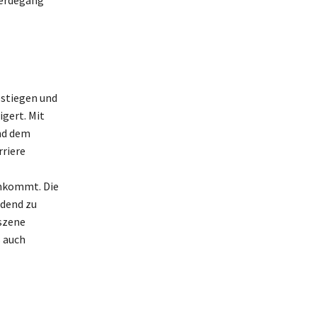
Werdegang
estiegen und
gert. Mit
und dem
riere
ankommt. Die
idend zu
szene
s auch