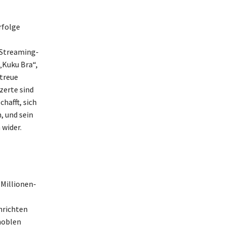
rfolge
 Streaming-
„Kuku Bra“,
 treue
zerte sind
hafft, sich
, und sein
 wider.
 Millionen-
hrichten
 noblen