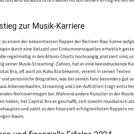
ft und wird voraussichtlich weiterhin von seinem erfolgreichen 
stieg zur Musik-Karriere
st zu einem der bekanntesten Rapper der Berliner Rap-Szene aufg
ögen durch eine Vielzahl von Einkommensquellen erheblich gestei
 die regelmäßig in den Album-Charts hochrangig platziert sind, 
g seiner Musik-Streaming-Zahlen, hat er eine beeindruckende Kar
ital Bra, oft auch als Kuku Bra bekannt, vereint in seinen Texten
 und persönliche Biografien, was bei seinen Fans besonders gut 
us Albenverkäufen, Streaming und Live-Auftritten trägt entsche
enden Nettovermögen bei. Während andere Künstler in der Musik
en haben, hat Capital Bra es geschafft, sich sowohl musikalisch al
 behaupten und zählt zu den finanziell erfolgreichsten Rappern im
higen Raum.