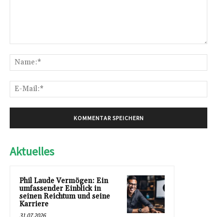
Kommentar:
Na
E-
Mai
Aktuelles
Phil Laude Vermögen: Ein
umfassender Einblick in
seinen Reichtum und seine
Karriere
31.07.2026