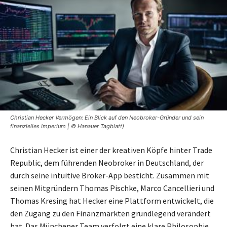
Christian Hecker Vermögen: Ein Blick auf den Neobroker-Gründer und sein
finanzielles Imperium | © Hanauer Tagblatt)
Christian Hecker ist einer der kreativen Köpfe hinter Trade
Republic, dem führenden Neobroker in Deutschland, der
durch seine intuitive Broker-App besticht. Zusammen mit
seinen Mitgründern Thomas Pischke, Marco Cancellieri und
Thomas Kresing hat Hecker eine Plattform entwickelt, die
den Zugang zu den Finanzmärkten grundlegend verändert
hat. Das Münchener Team verfolgt eine klare Philosophie