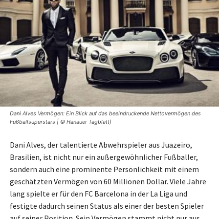
Dani Alves Vermögen: Ein Blick auf das beeindruckende Nettovermögen des
Fußballsuperstars | © Hanauer Tagblatt)
Dani Alves, der talentierte Abwehrspieler aus Juazeiro,
Brasilien, ist nicht nur ein außergewöhnlicher Fußballer,
sondern auch eine prominente Persönlichkeit mit einem
geschätzten Vermögen von 60 Millionen Dollar. Viele Jahre
lang spielte er für den FC Barcelona in der La Liga und
festigte dadurch seinen Status als einer der besten Spieler
auf seiner Position. Sein Vermögen stammt nicht nur aus