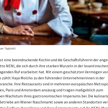
er Tagblatt)
st eine beeindruckende Köchin und die Geschäftsführerin der ang
te NENI, die sich durch ihre starken Wurzeln in der levantinische
agenden Ruf erarbeitet hat. Mit einem geschätzten Vermögen von
o zählt Haya Molcho zu den führenden Unternehmerinnen in der
anche. Ihre Restaurants sind in mehreren europäischen Metropo
hen, Paris und Amsterdam ansässig und tragen maßgeblich zum
hen Wachstum ihres gastronomischen Imperiums bei. Die kulinari
 Betriebe am Wiener Naschmarkt sowie an anderen Standorten ver