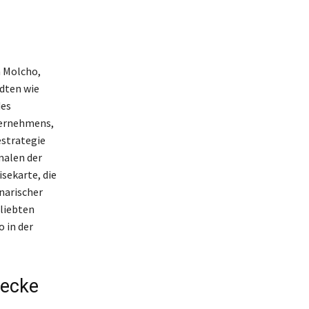
 Molcho,
ädten wie
des
ternehmens,
strategie
malen der
sekarte, die
narischer
liebten
 in der
wecke