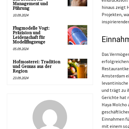
eindrucksvoll
Management und
hinaus zeigt 
Führung
Projekten, wa
10.09.2024
inspirierende
Flugmodelle Vogt:
Präzision und
Leidenschaft für
Einnahm
Modellflugzeuge
05.09.2024
Das Vermögen 
erfolgreichen
Hofmosterei: Tradition
und Genuss aus der
Restaurantket
Region
Amsterdam ein
23.09.2024
levantinische
und trägt zu 
Gerichte hat 
Haya Molcho a
geschäftlichen
Einnahmen für
mit einem soz