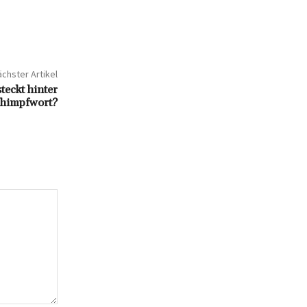
chster Artikel
eckt hinter
chimpfwort?