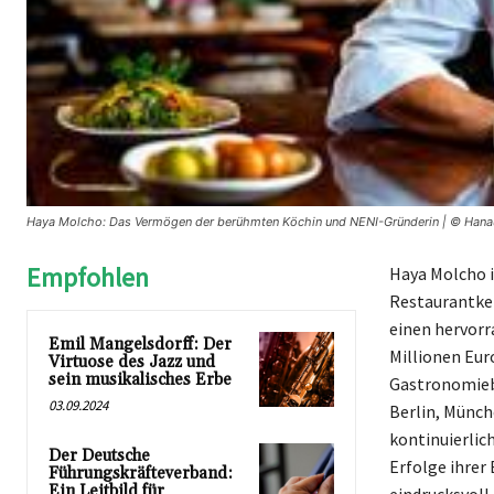
Haya Molcho: Das Vermögen der berühmten Köchin und NENI-Gründerin | © Hanau
Empfohlen
Haya Molcho i
Restaurantket
einen hervorr
Emil Mangelsdorff: Der
Millionen Eur
Virtuose des Jazz und
sein musikalisches Erbe
Gastronomiebr
03.09.2024
Berlin, Münc
kontinuierlic
Der Deutsche
Erfolge ihrer
Führungskräfteverband:
Ein Leitbild für