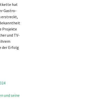
tkette hat
hr Gastro-
 erstreckt,
e Bekanntheit
e Projekte
cher und TV-
 ihrem
e der Erfolg
2024
en und seine