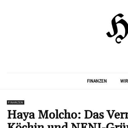
FINANZEN
WIR
FINANZEN
Haya Molcho: Das Ver
Köchin und NENI-Grü