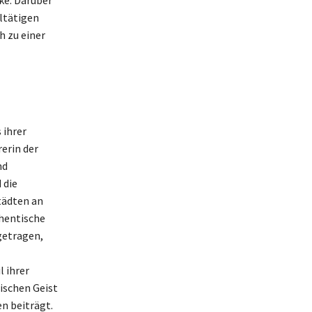
ke. Darüber
ltätigen
h zu einer
 ihrer
erin der
nd
 die
tädten an
thentische
getragen,
l ihrer
ischen Geist
n beiträgt.