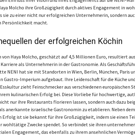
 den Einfluss ihrer Vision und ihres Engagements auf die NENI-Mar
Haya Molcho ihre Großzügigkeit durch aktives Engagement in woh
s sie zu einer nicht nur erfolgreichen Unternehmerin, sondern auc
n Persönlichkeit macht.
equellen der erfolgreichen Köchin
von Haya Molcho, geschätzt auf 4,5 Millionen Euro, resultiert aus
 Karriere als Unternehmerin in der Gastronomie. Als Geschäftsführ
te NENI hat sie mit Standorten in Wien, Berlin, München, Paris u
 Gastro-Imperium aufgebaut. Ihre Leidenschaft für die Küche und
 Esskultur zieht Feinschmecker aus verschiedenen europäischen S
ihrem kulinarischen Erfolg bei. Diese Vorliebe für hochwertige, au
nicht nur ihre Restaurants florieren lassen, sondern auch dazu bei
ls anerkannte israelische Gastronomin zu etablieren. Neben dem
 Erfolg ist sie bekannt für ihre Großzügigkeit, indem sie einen Tei
 wohltätige Zwecke spendet. So verbindet sie ihren unternehmer
ialen Engagement, das ebenfalls zu ihrem ansehnlichen Vermöge