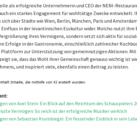
olle als erfolgreiche Unternehmerin und CEO der NENI-Restauran
uch ein starkes Engagement für wohltätige Zwecke entwickelt. I
 sich über Städte wie Wien, Berlin, München, Paris und Amsterdam
 Einfluss in der levantinischen Esskultur wider. Molcho nutzt ihr
 Vergrößerung ihres Vermögens, sondern setzt sich aktiv für sozial
ihre Erfolge in der Gastronomie, einschließlich zahlreicher Kochbü
ne Plattform zur Unterstützung von gemeinnützigen Aktionen. Mit
igt sie, dass das Wohl ihrer Gemeinschaft genauso wichtig ist wi
mens, und inspiriert viele, ebenfalls einen Beitrag zu leisten.
ant:
en von Axel Stein: Ein Blick auf den Reichtum des Schauspielers 
hulte Vermögen: So reich ist der erfolgreiche Musiker wirklich
en von Sebastian Krumbiegel: Ein fesselnder Einblick in sein Leb