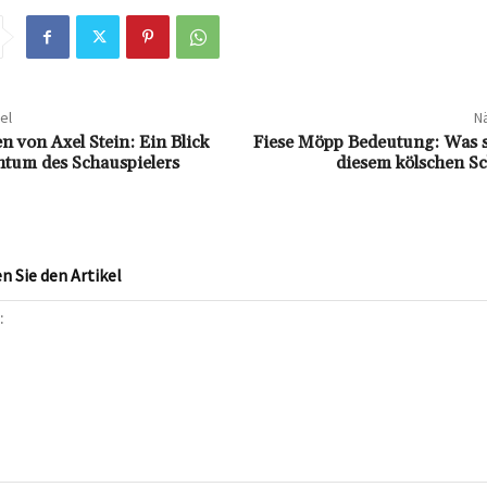
el
Nä
 von Axel Stein: Ein Blick
Fiese Möpp Bedeutung: Was st
htum des Schauspielers
diesem kölschen S
 Sie den Artikel