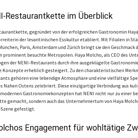
I-Restaurantkette im Überblick
taurantkette, gegründet von der erfolgreichen Gastronomin Haya
orreiterin der levantinischen Esskultur etabliert. Mit Filialen in St
 München, Paris, Amsterdam und Zürich bringt sie den Geschmack 
in prominent besuchte Metropolen. Haya Molcho, als CEO des Un
ögen der NENI-Restaurants durch ihre ausgeklügelte Gastronomie
e Konzepte erheblich gesteigert. Zu den charakteristischen Merk
nts gehören eine lebendige Atmosphäre und eine vielfältige Spei
s Nahen Ostens zelebriert. Diese einzigartige Verbindung aus kuli
 modernen Gastronomiekonzepten hat NENI nicht nur zu einer be
tte gemacht, sondern auch das Unternehmertum von Haya Molcho
Szene gefestigt.
lchos Engagement für wohltätige Z