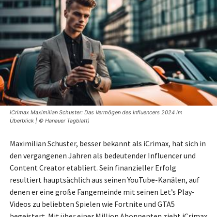
iCrimax Maximilian Schuster: Das Vermögen des Influencers 2024 im
Überblick | © Hanauer Tagblatt)
Maximilian Schuster, besser bekannt als iCrimax, hat sich in
den vergangenen Jahren als bedeutender Influencer und
Content Creator etabliert. Sein finanzieller Erfolg
resultiert hauptsächlich aus seinen YouTube-Kanälen, auf
denen er eine große Fangemeinde mit seinen Let’s Play-
Videos zu beliebten Spielen wie Fortnite und GTA5
begeistert. Mit über einer Million Abonnenten zieht iCrimax