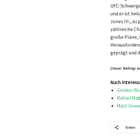
UFC-Schwergew
und er ist be
Jones III., z
zahlreiche C
große Pläne, 
Herausforderu
geprägt und i
Auch interess
Gordon Ram
Rafael Nad
Matt Groen
Teilen