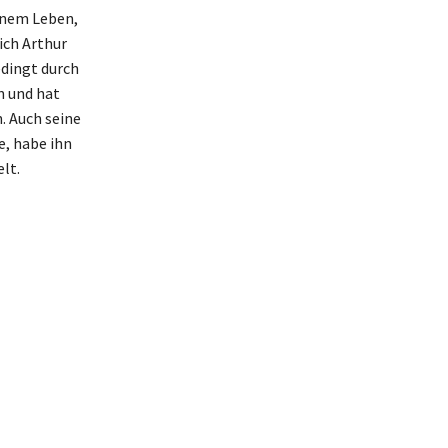
inem Leben,
ich Arthur
edingt durch
n und hat
. Auch seine
e, habe ihn
lt.