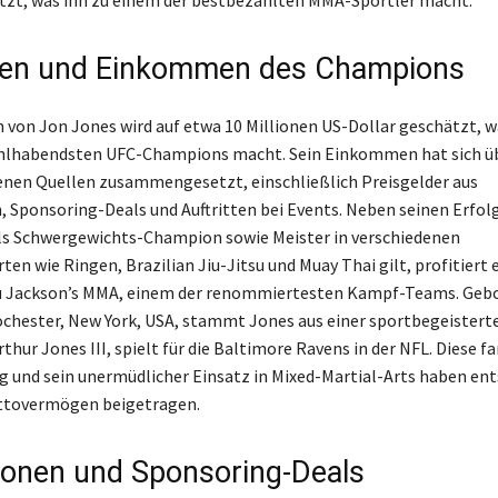
tzt, was ihn zu einem der bestbezahlten MMA-Sportler macht.
en und Einkommen des Champions
von Jon Jones wird auf etwa 10 Millionen US-Dollar geschätzt, w
hlhabendsten UFC-Champions macht. Sein Einkommen hat sich üb
enen Quellen zusammengesetzt, einschließlich Preisgelder aus
Sponsoring-Deals und Auftritten bei Events. Neben seinen Erfol
als Schwergewichts-Champion sowie Meister in verschiedenen
n wie Ringen, Brazilian Jiu-Jitsu und Muay Thai gilt, profitiert e
u Jackson’s MMA, einem der renommiertesten Kampf-Teams. Gebo
Rochester, New York, USA, stammt Jones aus einer sportbegeisterte
rthur Jones III, spielt für die Baltimore Ravens in der NFL. Diese f
 und sein unermüdlicher Einsatz in Mixed-Martial-Arts haben en
ttovermögen beigetragen.
tionen und Sponsoring-Deals