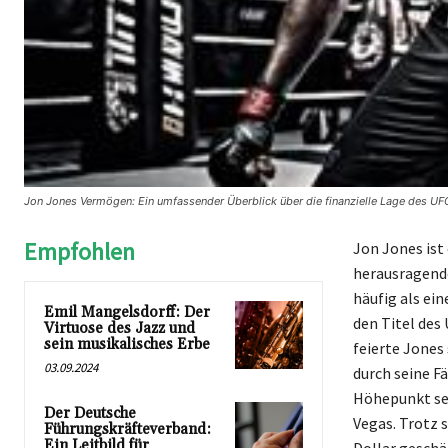
Jon Jones Vermögen: Ein umfassender Überblick über die finanzielle Lage des U
Empfohlen
Jon Jones ist
herausragende
häufig als ei
Emil Mangelsdorff: Der
den Titel de
Virtuose des Jazz und
sein musikalisches Erbe
feierte Jones
03.09.2024
durch seine F
Höhepunkt sei
Der Deutsche
Vegas. Trotz 
Führungskräfteverband:
Ein Leitbild für