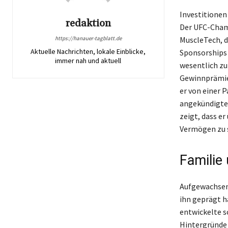
Investitionen
redaktion
Der UFC-Cham
https://hanauer-tagblatt.de
MuscleTech, d
Aktuelle Nachrichten, lokale Einblicke,
Sponsorships 
immer nah und aktuell
wesentlich zu 
Gewinnprämie 
er von einer 
angekündigten
zeigt, dass er
Vermögen zu s
Familie
Aufgewachsen 
ihn geprägt h
entwickelte sc
Hintergründe 