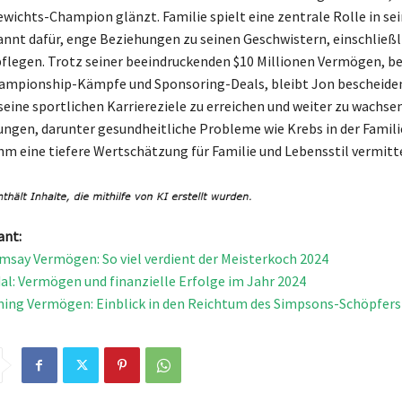
ichts-Champion glänzt. Familie spielt eine zentrale Rolle in se
kannt dafür, enge Beziehungen zu seinen Geschwistern, einschließl
u pflegen. Trotz seiner beeindruckenden $10 Millionen Vermögen, b
hampionship-Kämpfe und Sponsoring-Deals, bleibt Jon bescheide
seine sportlichen Karriereziele zu erreichen und weiter zu wachsen
ngen, darunter gesundheitliche Probleme wie Krebs in der Famili
hm eine tiefere Wertschätzung für Familie und Lebensstil vermitte
ant:
say Vermögen: So viel verdient der Meisterkoch 2024
al: Vermögen und finanzielle Erfolge im Jahr 2024
ing Vermögen: Einblick in den Reichtum des Simpsons-Schöpfers