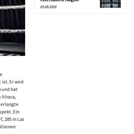
05.08.2026
ne
st. Er wird
n und hat
 Ithaca,
 erlangte
spekt. Ein
C 285 in Las
illionen