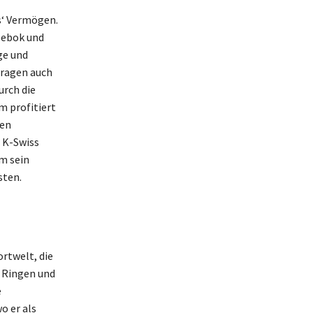
s‘ Vermögen.
eebok und
ge und
tragen auch
urch die
 profitiert
nen
 K-Swiss
um sein
sten.
ortwelt, die
t Ringen und
e
o er als