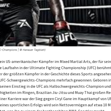
FC-Champions | © Hanauer Tagblatt)
 ein US-amerikanischer Kämpfer im Mixed Martial Arts, der für sei
 Laufbahn in der Ultimate Fighting Championship (UFC) berühmt i
ner der größten Kämpfer in der Geschichte dieses Sports angesehe
s UFC-Schwergewichts-Champions mehrfach gewonnen. Geboren in
 seinen Einstieg in die UFC als Halbschwergewichts-Champion und
ähigkeiten im Ringen, Brazilian Jiu-Jitsu und Muay Thai großen Re
ner Karriere war der Sieg gegen Ciryl Gane im Hauptkampf von UF
seines sportlichen Erfolgs wird sein Nettovermögen auf etwa 10 M