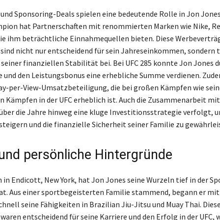
 und Sponsoring-Deals spielen eine bedeutende Rolle in Jon Jone
pion hat Partnerschaften mit renommierten Marken wie Nike, R
ie ihm beträchtliche Einnahmequellen bieten. Diese Werbeverträ
sind nicht nur entscheidend für sein Jahreseinkommen, sondern 
seiner finanziellen Stabilität bei. Bei UFC 285 konnte Jon Jones d
und den Leistungsbonus eine erhebliche Summe verdienen. Zudem
Pay-per-View-Umsatzbeteiligung, die bei großen Kämpfen wie sei
 Kämpfen in der UFC erheblich ist. Auch die Zusammenarbeit mit
 über die Jahre hinweg eine kluge Investitionsstrategie verfolgt, 
teigern und die finanzielle Sicherheit seiner Familie zu gewährlei
 und persönliche Hintergründe
in Endicott, New York, hat Jon Jones seine Wurzeln tief in der Sp
at. Aus einer sportbegeisterten Familie stammend, begann er mi
hnell seine Fähigkeiten in Brazilian Jiu-Jitsu und Muay Thai. Dies
waren entscheidend für seine Karriere und den Erfolg in der UFC, w