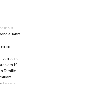
as ihn zu
er die Jahre
gen im
r von seiner
ren am 19.
n Familie.
amiliäre
tscheidend