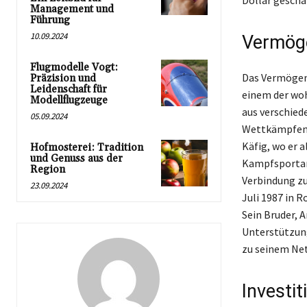
Dollar geschä
Management und
Führung
10.09.2024
Vermög
Flugmodelle Vogt:
Das Vermögen 
Präzision und
Leidenschaft für
einem der wo
Modellflugzeuge
aus verschied
05.09.2024
Wettkämpfen, 
Käfig, wo er 
Hofmosterei: Tradition
und Genuss aus der
Kampfsportarte
Region
Verbindung z
23.09.2024
Juli 1987 in 
Sein Bruder, A
Unterstützung
zu seinem Ne
Investi