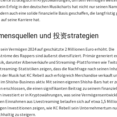
stierte strategisch in Kryptowährungen, um sein Vermögen weite
ein Erfolg in den deutschen Musikcharts hat nicht nur seinen Na
dern auch eine solide finanzielle Basis geschaffen, die langfristig 
auf seine Karriere hat.
mensquellen und 投资strategien
 sein Vermögen 2024 auf geschätzte 2 Millionen Euro erhöht. Die
öme des Rappers sind äußerst diversifiziert. Primär generiert 
sik, darunter Albenverkäufe und Streaming-Plattformen wie Twit
reaming-Statistiken zeigen, dass die Nachfrage nach seinen Inha
 der Musik hat KC Rebell auch erfolgreich Merchandise verkauft und
m Shisha-Business aktiv. Mit seinen eigenen Shisha-Bars hat er z
 erschlossen, die einen signifikanten Beitrag zu seinem finanziel
m investiert er in Kryptowährungen, was seine Vermögensentwickl
en Einnahmen aus Livestreaming belaufen sich auf etwa 1,5 Milli
tigen Investitionen zeigen, wie KC Rebell sein Unternehmertum nu
haltig zu steigern.