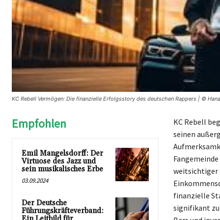
KC Rebell Vermögen: Die finanzielle Erfolgsstory des deutschen Rappers | © Hana
Empfohlen
KC Rebell beg
seinen außerg
Aufmerksamkei
Emil Mangelsdorff: Der
Fangemeinde z
Virtuose des Jazz und
sein musikalisches Erbe
weitsichtiger
03.09.2024
Einkommensque
finanzielle S
Der Deutsche
signifikant z
Führungskräfteverband:
Ein Leitbild für