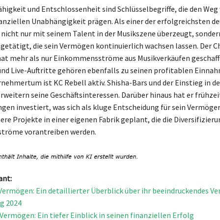
higkeit und Entschlossenheit sind Schlüsselbegriffe, die den Weg
nanziellen Unabhängigkeit prägen. Als einer der erfolgreichsten d
 nicht nur mit seinem Talent in der Musikszene überzeugt, sonder
 getätigt, die sein Vermögen kontinuierlich wachsen lassen. Der C
hat mehr als nur Einkommensströme aus Musikverkäufen geschaff
nd Live-Auftritte gehören ebenfalls zu seinen profitablen Einna
nehmertum ist KC Rebell aktiv. Shisha-Bars und der Einstieg in d
weitern seine Geschäftsinteressen. Darüber hinaus hat er frühzeit
en investiert, was sich als kluge Entscheidung für sein Vermögen
ere Projekte in einer eigenen Fabrik geplant, die die Diversifizieru
röme vorantreiben werden.
ant:
 Vermögen: Ein detaillierter Überblick über ihr beeindruckendes 
lg 2024
Vermögen: Ein tiefer Einblick in seinen finanziellen Erfolg