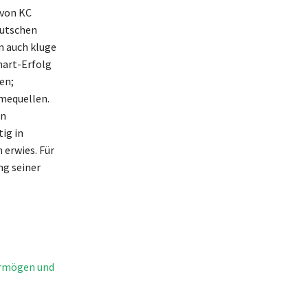
 von KC
eutschen
n auch kluge
hart-Erfolg
en;
hmequellen.
en
ig in
 erwies. Für
ng seiner
Vermögen und