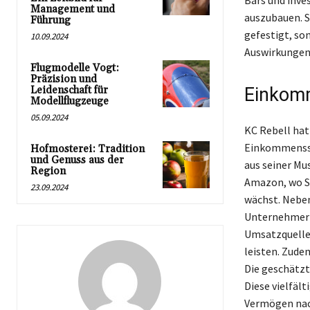
Bars und inve
Management und
auszubauen. S
Führung
gefestigt, son
10.09.2024
Auswirkungen 
Flugmodelle Vogt:
Präzision und
Leidenschaft für
Einkom
Modellflugzeuge
05.09.2024
KC Rebell hat
Einkommensstr
Hofmosterei: Tradition
und Genuss aus der
aus seiner Mu
Region
Amazon, wo St
23.09.2024
wächst. Neben
Unternehmer i
Umsatzquellen
leisten. Zude
Die geschätzt
Diese vielfäl
Vermögen nach