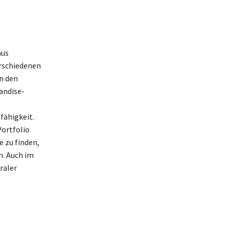
aus
erschiedenen
n den
andise-
fähigkeit.
Portfolio
 zu finden,
. Auch im
raler