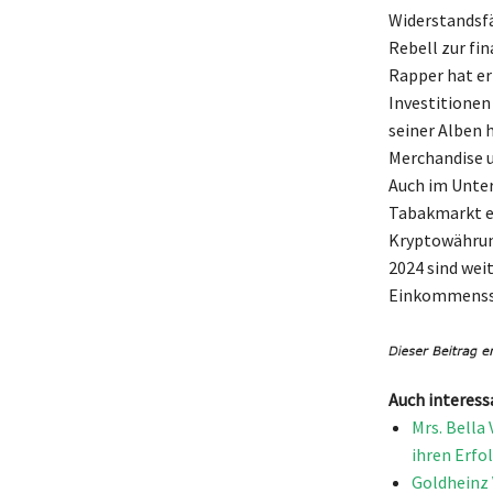
Widerstandsfä
Rebell zur fi
Rapper hat er
Investitionen
seiner Alben 
Merchandise u
Auch im Unter
Tabakmarkt er
Kryptowährung
2024 sind weit
Einkommensst
Auch interess
Mrs. Bella
ihren Erfo
Goldheinz 