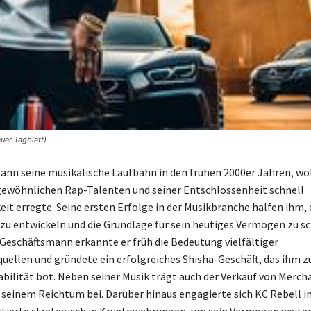
uer Tagblatt)
ann seine musikalische Laufbahn in den frühen 2000er Jahren, wo
ewöhnlichen Rap-Talenten und seiner Entschlossenheit schnell
t erregte. Seine ersten Erfolge in der Musikbranche halfen ihm, 
u entwickeln und die Grundlage für sein heutiges Vermögen zu sch
 Geschäftsmann erkannte er früh die Bedeutung vielfältiger
llen und gründete ein erfolgreiches Shisha-Geschäft, das ihm z
tabilität bot. Neben seiner Musik trägt auch der Verkauf von Merch
u seinem Reichtum bei. Darüber hinaus engagierte sich KC Rebell i