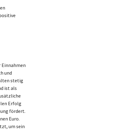
r
men
positive
er Einnahmen
ch und
lten stetig
 ist als
usätzliche
len Erfolg
ung fördert.
onen Euro.
tzt, um sein