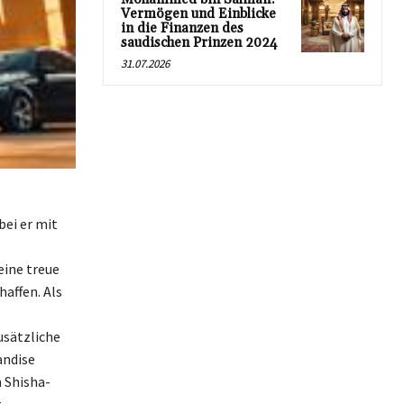
Vermögen und Einblicke
in die Finanzen des
saudischen Prinzen 2024
31.07.2026
bei er mit
eine treue
affen. Als
usätzliche
andise
n Shisha-