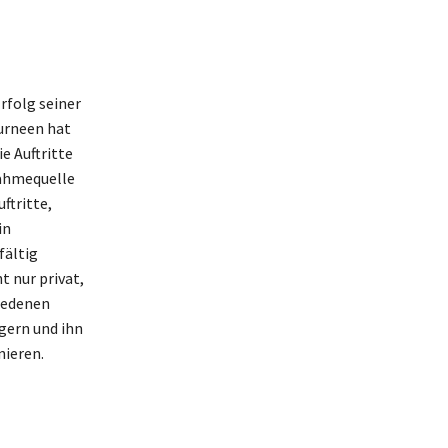
rfolg seiner
urneen hat
e Auftritte
nahmequelle
ftritte,
in
fältig
t nur privat,
hiedenen
gern und ihn
nieren.