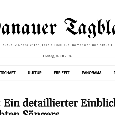
Aktuelle Nachrichten, lokale Einblicke, immer nah und aktuell
Freitag, 07.08.2026
TSCHAFT
KULTUR
FREIZEIT
PANORAMA
in detaillierter Einblic
bten Sängers