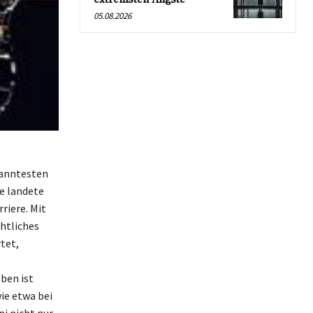
05.08.2026
kanntesten
e landete
riere. Mit
htliches
tet,
ben ist
wie etwa bei