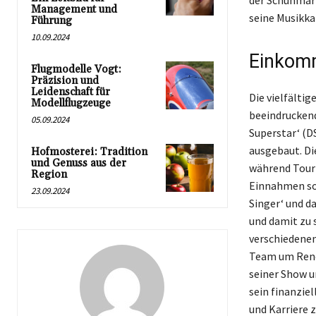
der Schuhmark
Management und
seine Musikka
Führung
10.09.2024
Einkomm
Flugmodelle Vogt:
Präzision und
Leidenschaft für
Die vielfält
Modellflugzeuge
beeindruckend
05.09.2024
Superstar‘ (D
ausgebaut. D
Hofmosterei: Tradition
und Genuss aus der
während Tourn
Region
Einnahmen sor
23.09.2024
Singer‘ und d
und damit zu 
verschiedenen
Team um Rene 
seiner Show un
sein finanzie
und Karriere z