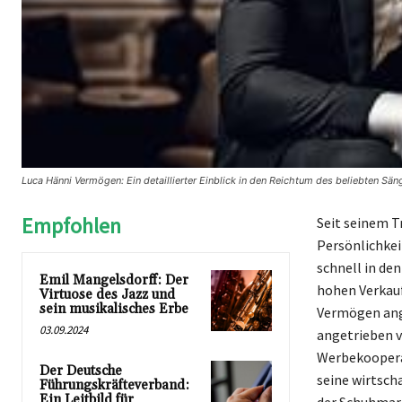
Luca Hänni Vermögen: Ein detaillierter Einblick in den Reichtum des beliebten Sän
Empfohlen
Seit seinem T
Persönlichkei
schnell in de
Emil Mangelsdorff: Der
hohen Verkauf
Virtuose des Jazz und
sein musikalisches Erbe
Vermögen ange
03.09.2024
angetrieben v
Werbekooperat
Der Deutsche
seine wirtscha
Führungskräfteverband:
Ein Leitbild für