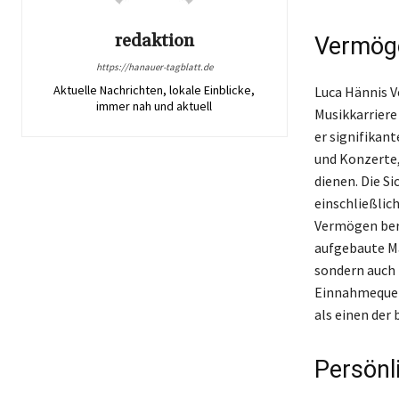
redaktion
Vermöge
https://hanauer-tagblatt.de
Aktuelle Nachrichten, lokale Einblicke,
Luca Hännis V
immer nah und aktuell
Musikkarriere
er signifikan
und Konzerte,
dienen. Die Si
einschließlic
Vermögen berü
aufgebaute Ma
sondern auch 
Einnahmequell
als einen der
Persönli