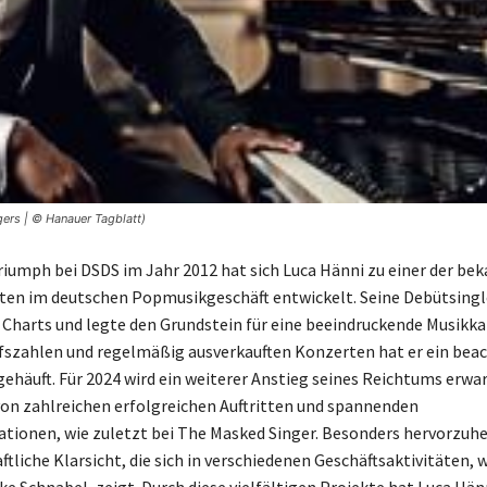
gers | © Hanauer Tagblatt)
riumph bei DSDS im Jahr 2012 hat sich Luca Hänni zu einer der be
ten im deutschen Popmusikgeschäft entwickelt. Seine Debütsingl
n Charts und legte den Grundstein für eine beeindruckende Musikkar
szahlen und regelmäßig ausverkauften Konzerten hat er ein beac
häuft. Für 2024 wird ein weiterer Anstieg seines Reichtums erwar
on zahlreichen erfolgreichen Auftritten und spannenden
ionen, wie zuletzt bei The Masked Singer. Besonders hervorzuhe
ftliche Klarsicht, die sich in verschiedenen Geschäftsaktivitäten, 