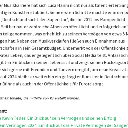
r Musikkarriere hat sich Luca Hänni nicht nur als talentierter Sän
eitiger Künstler etabliert. Seine ersten Schritte machte er in der
‚Deutschland sucht den Superstar‘, die ihn 2012 ins Rampenlicht
 Seither hat er zahlreiche Alben veröffentlicht und erfolgreich a
n teilgenommen, was erheblich zu seinem Vermögen von etwa 5 M
gen hat. Neben den Musikverkäufen fließen auch Einnahmen aus
chaften in sein Gesamtbudget. Unbemerkt von der Öffentlichkeit
ivates Leben, das er gelegentlich über Social Media teilt. Anlässlich
ibt er Einblicke in seinen Lebensstil und zeigt seinen Rückzugsort
r sich gerne mit Freunden und Tänzern umgibt, um neue Kreativitä
auf 2024 bleibt er weiterhin ein gefragter Künstler in Deutschland
 Bühne als auch in der Öffentlichkeit für Furore sorgt.
ant:
 Kevin Teller: Ein Blick auf sein Vermögen und seinen Erfolg
ein Vermögen 2024: Ein Blick auf das Private Vermögen der Sänger