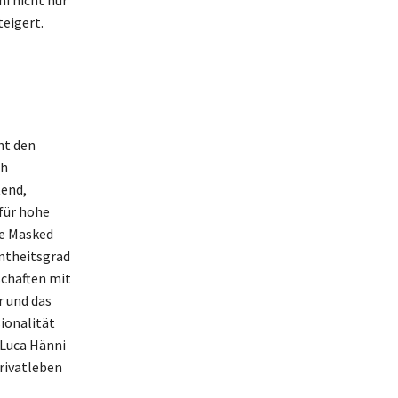
ni nicht nur
eigert.
ht den
ch
tend,
für hohe
he Masked
nntheitsgrad
chaften mit
 und das
ionalität
 Luca Hänni
rivatleben