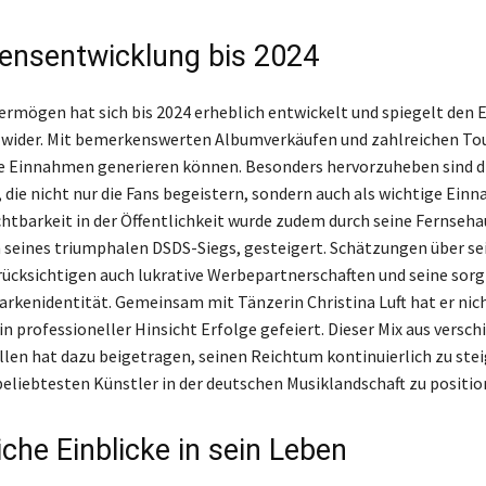
nsentwicklung bis 2024
ermögen hat sich bis 2024 erheblich entwickelt und spiegelt den E
 wider. Mit bemerkenswerten Albumverkäufen und zahlreichen To
te Einnahmen generieren können. Besonders hervorzuheben sind di
 die nicht nur die Fans begeistern, sondern auch als wichtige Ein
chtbarkeit in der Öffentlichkeit wurde zudem durch seine Fernsehau
h seines triumphalen DSDS-Siegs, gesteigert. Schätzungen über se
cksichtigen auch lukrative Werbepartnerschaften und seine sorg
rkenidentität. Gemeinsam mit Tänzerin Christina Luft hat er nich
in professioneller Hinsicht Erfolge gefeiert. Dieser Mix aus versc
en hat dazu beigetragen, seinen Reichtum kontinuierlich zu stei
 beliebtesten Künstler in der deutschen Musiklandschaft zu positio
che Einblicke in sein Leben