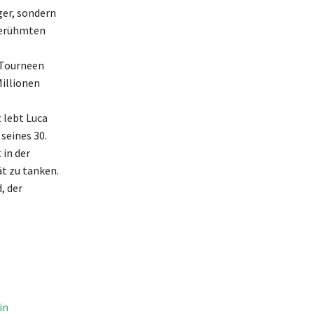
ger, sondern
 berühmten
n Tourneen
illionen
 lebt Luca
 seines 30.
 in der
t zu tanken.
, der
in