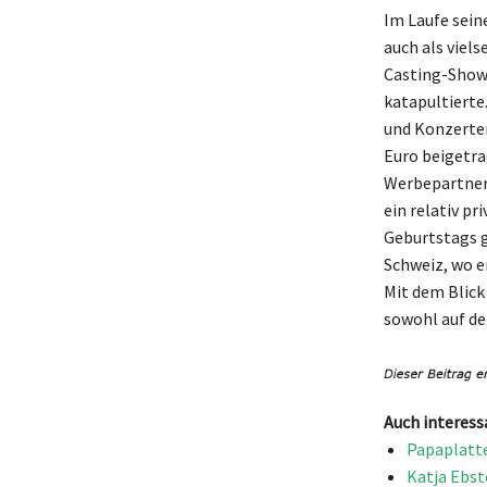
Im Laufe seine
auch als viels
Casting-Show 
katapultierte.
und Konzerte
Euro beigetra
Werbepartners
ein relativ pr
Geburtstags g
Schweiz, wo e
Mit dem Blick 
sowohl auf der
Auch interess
Papaplatte
Katja Ebst