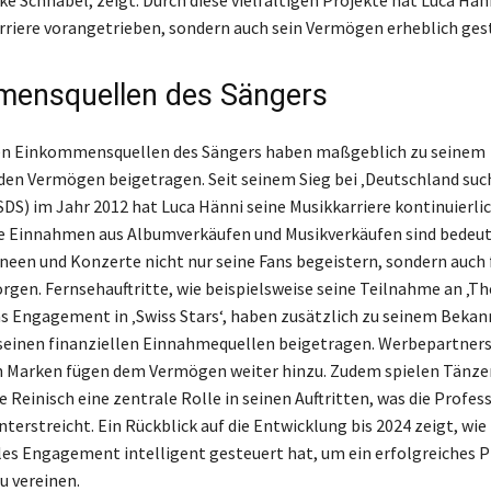
e Schnabel, zeigt. Durch diese vielfältigen Projekte hat Luca Hän
rriere vorangetrieben, sondern auch sein Vermögen erheblich gest
ensquellen des Sängers
igen Einkommensquellen des Sängers haben maßgeblich zu seinem
en Vermögen beigetragen. Seit seinem Sieg bei ‚Deutschland suc
SDS) im Jahr 2012 hat Luca Hänni seine Musikkarriere kontinuierli
ie Einnahmen aus Albumverkäufen und Musikverkäufen sind bedeu
een und Konzerte nicht nur seine Fans begeistern, sondern auch 
gen. Fernsehauftritte, wie beispielsweise seine Teilnahme an ‚T
as Engagement in ‚Swiss Stars‘, haben zusätzlich zu seinem Beka
seinen finanziellen Einnahmequellen beigetragen. Werbepartners
 Marken fügen dem Vermögen weiter hinzu. Zudem spielen Tänzer
Reinisch eine zentrale Rolle in seinen Auftritten, was die Profess
terstreicht. Ein Rückblick auf die Entwicklung bis 2024 zeigt, wie
lles Engagement intelligent gesteuert hat, um ein erfolgreiches P
u vereinen.