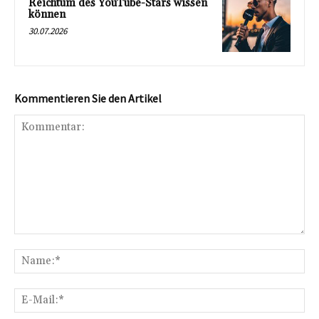
Reichtum des YouTube-Stars wissen
können
30.07.2026
Kommentieren Sie den Artikel
Kommentar:
Na
E-
Mai