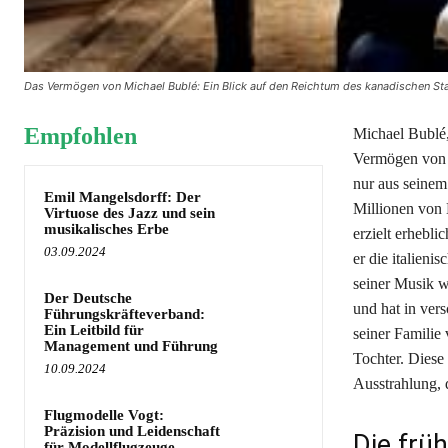
Das Vermögen von Michael Bublé: Ein Blick auf den Reichtum des kanadischen Sta
Empfohlen
Michael Bublé,
Vermögen von 8
nur aus seinem
Emil Mangelsdorff: Der
Millionen von 
Virtuose des Jazz und sein
musikalisches Erbe
erzielt erhebl
03.09.2024
er die italieni
seiner Musik w
Der Deutsche
und hat in vers
Führungskräfteverband:
Ein Leitbild für
seiner Familie
Management und Führung
Tochter. Diese 
10.09.2024
Ausstrahlung, d
Flugmodelle Vogt:
Präzision und Leidenschaft
Die frü
für Modellflugzeuge