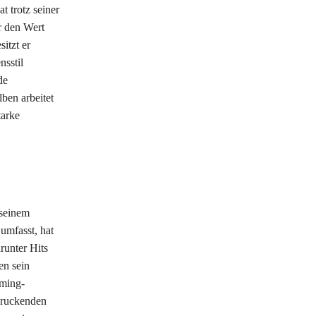
t trotz seiner
r den Wert
itzt er
nsstil
de
ben arbeitet
tarke
 seinem
umfasst, hat
runter Hits
en sein
aming-
druckenden