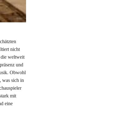
chätzten
iert nicht
 die weltweit
npräsenz und
Musik. Obwohl
, was sich in
chauspieler
stark mit
nd eine