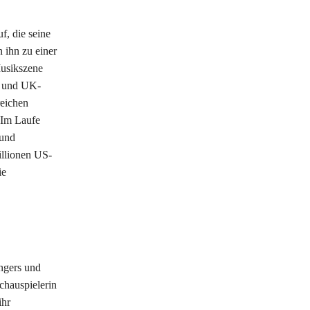
, die seine
n ihn zu einer
Musikszene
S- und UK-
reichen
 Im Laufe
 und
illionen US-
ie
ngers und
chauspielerin
ihr