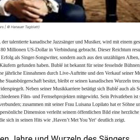
rs | © Hanauer Tagblatt)
 der talentierte kanadische Jazzsänger und Musiker, wird mit einem ges
0 Millionen US-Dollar in Verbindung gebracht. Dieser Reichtum result
 Erfolg als Singer-Songwriter, sondern auch aus den unzähligen Alben,
Käufern gefunden haben. Bublé ist bekannt für seine fesselnde Bühne
iche jährliche Einnahmen durch Live-Auftritte und den Verkauf seiner 
sche Staatsbürgerschaft besitzt, bleibt er seinen kanadischen Wurzeln treu
iderspiegelt. Neben seiner Musikkarriere betätigt sich Bublé auch als S
chiedenen Film- und Fernsehprojekten mitgewirkt. Sein Privatleben ist 
 verbunden; zusammen mit seiner Frau Luisana Lopilato hat er Söhne u
persönliche Dimension verleiht seinem öffentlichen Bild eine herzliche
ie sich in seinen Hits wie ‚Haven’t Met You Yet‘ deutlich zeigt.
hen Jahre und Wurzeln des Sängers