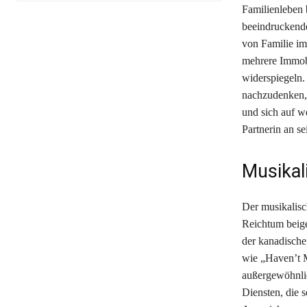
Familienleben b
beeindruckende
von Familie im
mehrere Immobi
widerspiegeln.
nachzudenken, 
und sich auf we
Partnerin an se
Musikal
Der musikalisc
Reichtum beige
der kanadische
wie „Haven’t M
außergewöhnlic
Diensten, die 