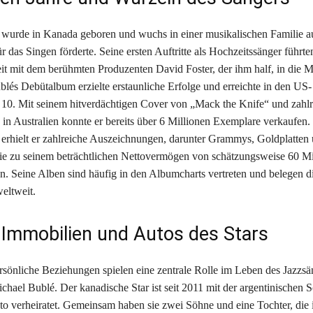
wurde in Kanada geboren und wuchs in einer musikalischen Familie auf
r das Singen förderte. Seine ersten Auftritte als Hochzeitssänger führte
 mit dem berühmten Produzenten David Foster, der ihm half, in die 
ublés Debütalbum erzielte erstaunliche Erfolge und erreichte in den U
 10. Mit seinem hitverdächtigen Cover von „Mack the Knife“ und zahl
 in Australien konnte er bereits über 6 Millionen Exemplare verkaufen.
e erhielt er zahlreiche Auszeichnungen, darunter Grammys, Goldplatten
 die zu seinem beträchtlichen Nettovermögen von schätzungsweise 60 M
en. Seine Alben sind häufig in den Albumcharts vertreten und belegen d
eltweit.
, Immobilien und Autos des Stars
rsönliche Beziehungen spielen eine zentrale Rolle im Leben des Jazzsä
chael Bublé. Der kanadische Star ist seit 2011 mit der argentinischen S
to verheiratet. Gemeinsam haben sie zwei Söhne und eine Tochter, die 