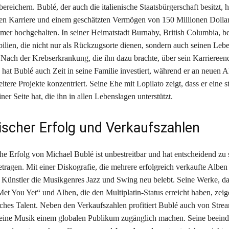
ereichern. Bublé, der auch die italienische Staatsbürgerschaft besitzt, ha
n Karriere und einem geschätzten Vermögen von 150 Millionen Dolla
mer hochgehalten. In seiner Heimatstadt Burnaby, British Columbia, bes
lien, die nicht nur als Rückzugsorte dienen, sondern auch seinen Lebe
 Nach der Krebserkrankung, die ihn dazu brachte, über sein Karriereen
hat Bublé auch Zeit in seine Familie investiert, während er an neuen Al
itere Projekte konzentriert. Seine Ehe mit Lopilato zeigt, dass er eine s
iner Seite hat, die ihn in allen Lebenslagen unterstützt.
ischer Erfolg und Verkaufszahlen
he Erfolg von Michael Bublé ist unbestreitbar und hat entscheidend zu
tragen. Mit einer Diskografie, die mehrere erfolgreich verkaufte Alben 
 Künstler die Musikgenres Jazz und Swing neu belebt. Seine Werke, da
et You Yet“ und Alben, die den Multiplatin-Status erreicht haben, zeig
hes Talent. Neben den Verkaufszahlen profitiert Bublé auch von Stre
seine Musik einem globalen Publikum zugänglich machen. Seine beein