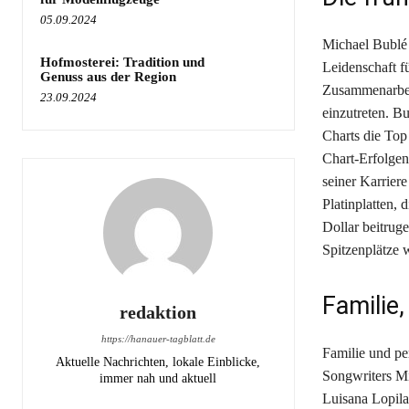
05.09.2024
Michael Bublé 
Hofmosterei: Tradition und
Leidenschaft fü
Genuss aus der Region
Zusammenarbeit
23.09.2024
einzutreten. B
Charts die Top
Chart-Erfolgen
seiner Karrier
Platinplatten,
Dollar beitrug
Spitzenplätze w
Familie
redaktion
https://hanauer-tagblatt.de
Familie und pe
Aktuelle Nachrichten, lokale Einblicke,
Songwriters Mi
immer nah und aktuell
Luisana Lopila