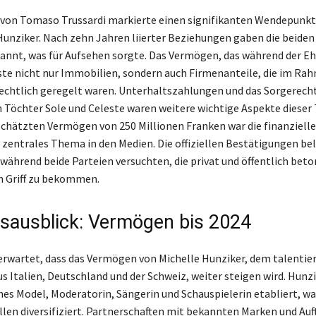
 von Tomaso Trussardi markierte einen signifikanten Wendepunkt
unziker. Nach zehn Jahren liierter Beziehungen gaben die beiden o
nnt, was für Aufsehen sorgte. Das Vermögen, das während der E
te nicht nur Immobilien, sondern auch Firmenanteile, die im Ra
echtlich geregelt waren. Unterhaltszahlungen und das Sorgerecht 
öchter Sole und Celeste waren weitere wichtige Aspekte dieser
chätzten Vermögen von 250 Millionen Franken war die finanzielle
n zentrales Thema in den Medien. Die offiziellen Bestätigungen be
 während beide Parteien versuchten, die privat und öffentlich bet
n Griff zu bekommen.
sausblick: Vermögen bis 2024
 erwartet, dass das Vermögen von Michelle Hunziker, dem talentie
s Italien, Deutschland und der Schweiz, weiter steigen wird. Hunzi
ches Model, Moderatorin, Sängerin und Schauspielerin etabliert, wa
en diversifiziert. Partnerschaften mit bekannten Marken und Auft