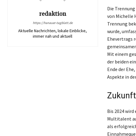
Die Trennung
redaktion
von Michelle H
https://hanauer-tagblatt.de
Trennung beka
Aktuelle Nachrichten, lokale Einblicke,
wurde, umfass
immer nah und aktuell
Ehevertrags r
gemeinsamen T
Mit einem ges
der beiden ei
Ende der Ehe,
Aspekte in de
Zukunft
Bis 2024 wird
Multitalent au
als erfolgrei
Einnahmequell