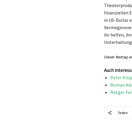
Theaterproduk
finanziellen 
in US-Dollar 
Vermögensverw
ihr helfen, ih
Unterhaltungs
Auch interess
Peter Klöp
Roman Abra
Rötger Fel
Teilen