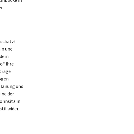
inblicke in
en.
eschätzt
rin und
d dem
o“ ihre
iträge
mögen
planung und
ine der
ohnsitz in
til wider.