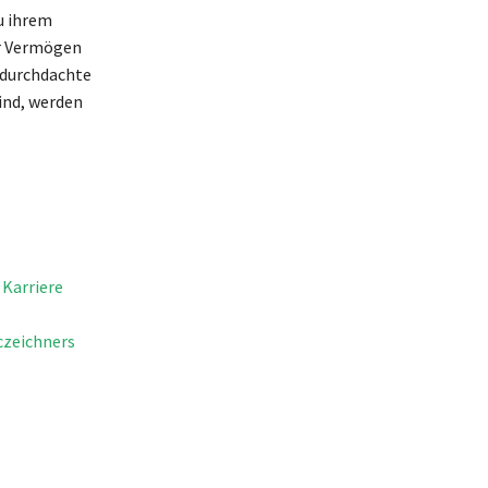
u ihrem
hr Vermögen
e durchdachte
ind, werden
 Karriere
czeichners