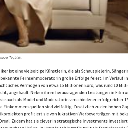
nauer Tagblatt)
ker ist eine vielseitige Künstlerin, die als Schauspielerin, Sängeri
 bekannte Fernsehmoderatorin große Erfolge feiert. Im Verlauf ih
eachtliches Vermögen von etwa 15 Millionen Euro, was rund 10 Mill
icht, angehäuft. Neben ihren herausragenden Leistungen in Film u
 sie auch als Model und Moderatorin verschiedener erfolgreicher
re Einkommensquellen sind vielfältig: Zusätzlich zu den hohen Ga
ikprojekten profitiert sie von lukrativen Werbeverträgen mit be
real. Zudem hat sie clever in strategische Investments investiert,