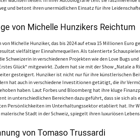
r wachsen ließen. In ihrer Autobiografie teilt sie faszinierende E
eg und betont ihren unermüdlichen Einsatz für ihre Leidenschaft
ge von Michelle Hunzikers Reichtum
von Michelle Hunziker, das bis 2024 auf etwa 15 Millionen Euro g
Resultat vielfältiger Einnahmequellen. Als talentierte Schauspiele
die Schweizerin in verschiedenen Projekten wie den Love Bugs un
Erstes Glück“ mitgewirkt. Zudem hat sie mit der Show „Natale a Ri
iter gesteigert. Hunziker ist nicht nur für ihre künstlerischen Be
ern hat auch in verschiedene Investitionen getätigt, die ihr Ver
ehoben haben. Laut Forbes und Bloomberg hat ihre kluge Finanz
t in unterschiedlichen Bereichen dazu geführt, dass sie sich als e
n Persönlichkeiten im Unterhaltungssektor etabliert hat. Ihr W
malerische Stadt in der Schweiz, spiegelt ihren luxuriösen Lebenss
nnung von Tomaso Trussardi