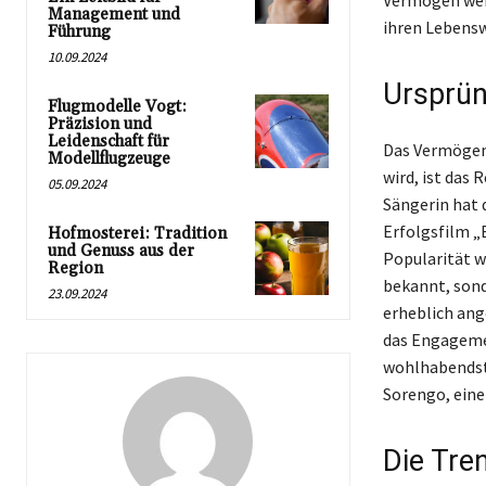
Vermögen weite
Management und
ihren Lebensw
Führung
10.09.2024
Ursprün
Flugmodelle Vogt:
Präzision und
Leidenschaft für
Das Vermögen 
Modellflugzeuge
wird, ist das 
05.09.2024
Sängerin hat 
Erfolgsfilm „
Hofmosterei: Tradition
und Genuss aus der
Popularität we
Region
bekannt, sond
23.09.2024
erheblich ang
das Engagemen
wohlhabendste
Sorengo, eine 
Die Tre