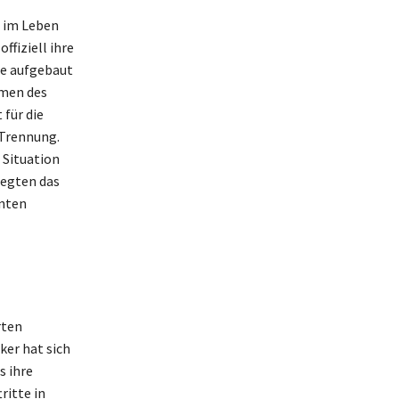
 im Leben
ffiziell ihre
he aufgebaut
hmen des
für die
 Trennung.
 Situation
legten das
onten
rten
ker hat sich
s ihre
ritte in