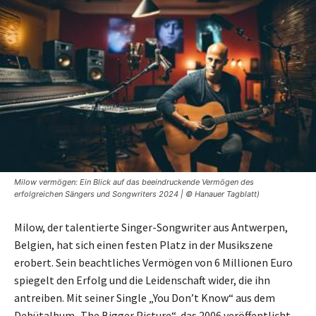
Milow vermögen: Ein Blick auf das beeindruckende Vermögen des
erfolgreichen Sängers und Songwriters 2024 | © Hanauer Tagblatt)
Milow, der talentierte Singer-Songwriter aus Antwerpen,
Belgien, hat sich einen festen Platz in der Musikszene
erobert. Sein beachtliches Vermögen von 6 Millionen Euro
spiegelt den Erfolg und die Leidenschaft wider, die ihn
antreiben. Mit seiner Single „You Don’t Know“ aus dem
Debütalbum „The Bigger Picture“, das 2006 veröffentlicht