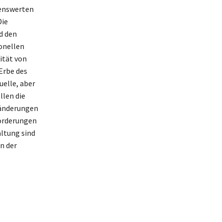
enswerten
Die
d den
ionellen
ität von
Erbe des
elle, aber
len die
ränderungen
forderungen
altung sind
n der