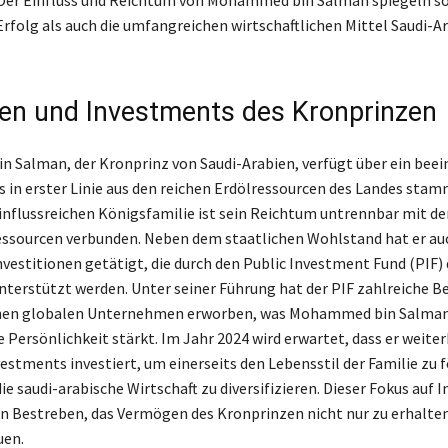
 Der Einfluss und Reichtum von Mohammed bin Salman spiegeln s
 Erfolg als auch die umfangreichen wirtschaftlichen Mittel Saudi-A
n und Investments des Kronprinzen
Salman, der Kronprinz von Saudi-Arabien, verfügt über ein bee
 in erster Linie aus den reichen Erdölressourcen des Landes stamm
einflussreichen Königsfamilie ist sein Reichtum untrennbar mit de
ssourcen verbunden. Neben dem staatlichen Wohlstand hat er au
nvestitionen getätigt, die durch den Public Investment Fund (PIF)
nterstützt werden. Unter seiner Führung hat der PIF zahlreiche B
enen globalen Unternehmen erworben, was Mohammed bin Salmans
 Persönlichkeit stärkt. Im Jahr 2024 wird erwartet, dass er weiter
vestments investiert, um einerseits den Lebensstil der Familie zu 
ie saudi-arabische Wirtschaft zu diversifizieren. Dieser Fokus auf 
ein Bestreben, das Vermögen des Kronprinzen nicht nur zu erhalte
uen.