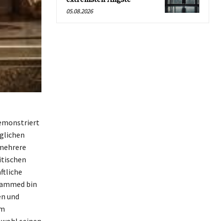
05.08.2026
emonstriert
iglichen
 mehrere
itischen
ftliche
ohammed bin
en und
um