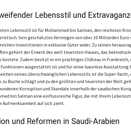
eifender Lebensstil und Extravagan
nten Lebensstil ist für Mohammed bin Salman, den reichsten Kro
eristisch. Sein geschätztes Vermögen von über 10 Milliarden Euro 
lreichen Investitionen in exklusive Güter wider. Zu seinen herausr
ten gehört der Erwerb des welt teuersten Hauses, das beeindruc
o kostete. Zudem besitzt er ein prächtiges Château in Frankreich, 
nktionen ausgestattet ist und für seine luxuriöse Ausstattung b
Zeichen seines überschwänglichen Lebensstils ist die Super-Yacht, 
o zu Buche schlägt und zu den größten und teuersten der Welt geh
bundenen Korruption und Skandale innerhalb der saudischen Köni
ed bin Salman eine einflussreiche Figur, die mit ihrem Lebenssti
e Aufmerksamkeit auf sich zieht.
ion und Reformen in Saudi-Arabien