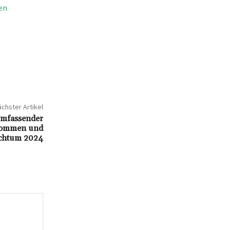
en
chster Artikel
umfassender
nkommen und
chtum 2024