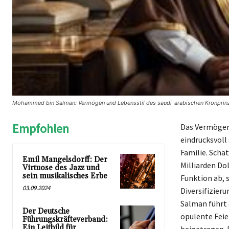
Mohammed bin Salman: Vermögen und Lebensstil des saudi-arabischen Kronprinz
Empfohlen
Das Vermögen
eindrucksvoll
Familie. Schä
Emil Mangelsdorff: Der
Milliarden Dol
Virtuose des Jazz und
sein musikalisches Erbe
Funktion ab, s
03.09.2024
Diversifizier
Salman führt 
Der Deutsche
opulente Feie
Führungskräfteverband:
Ein Leitbild für