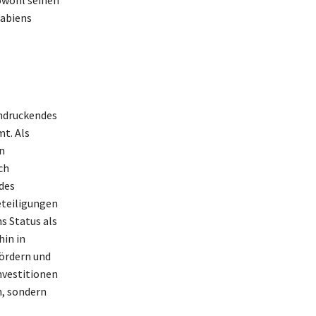
owohl seinen
rabiens
indruckendes
t. Als
n
ch
 des
eteiligungen
 Status als
hin in
fördern und
Investitionen
n, sondern