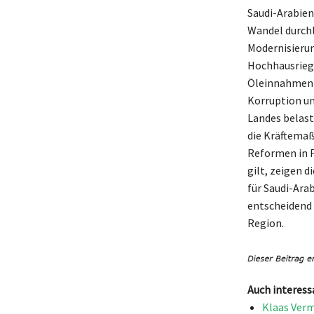
Saudi-Arabie
Wandel durchl
Modernisierun
Hochhausriegel
Öleinnahmen u
Korruption un
Landes belast
die Kräftemaß
Reformen in 
gilt, zeigen 
für Saudi-Ara
entscheidend f
Region.
Auch interess
Klaas Verm