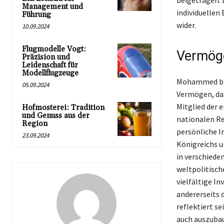
beigetragen.
Management und
individuellen
Führung
wider.
10.09.2024
Flugmodelle Vogt:
Vermöge
Präzision und
Leidenschaft für
Modellflugzeuge
Mohammed bin 
05.09.2024
Vermögen, das
Mitglied der 
Hofmosterei: Tradition
und Genuss aus der
nationalen Re
Region
persönliche I
23.09.2024
Königreichs u
in verschied
weltpolitische
vielfältige In
andererseits d
reflektiert s
auch auszuba