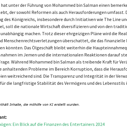
n hat unter der Führung von Mohammed bin Salman einen bemerk
ebt, der sowohl Reformen als auch Herausforderungen umfasst. 
g des Königreichs, insbesondere durch Initiativen wie The Line un
, soll die nationale Wirtschaft diversifizieren und von den tradit
nabhängig machen. Trotz dieser ehrgeizigen Pläne wird die Real
d Menschenrechtsverletzungen überschattet, die das finanzielle 
en könnten. Das Ölgeschäft bleibt weiterhin die Haupteinnahmequ
nahmen im Jemen und die internationalen Reaktionen darauf stel
Frage. Während Mohammed bin Salman als treibende Kraft für Ve
die anhaltenden Probleme im Bereich Korruption, dass die Heraus
bien weitreichend sind. Die Transparenz und Integrität in der Verw
ür die langfristige Stabilität des Vermögens und des Lebensstils i
ant:
ögen: Ein Blick auf die Finanzen des Entertainers 2024