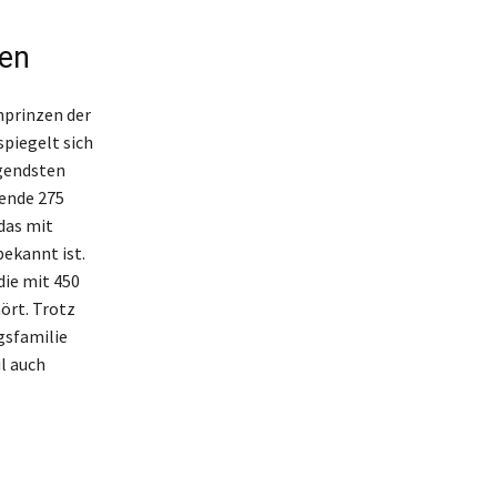
zen
nprinzen der
spiegelt sich
agendsten
kende 275
das mit
ekannt ist.
die mit 450
ört. Trotz
gsfamilie
l auch