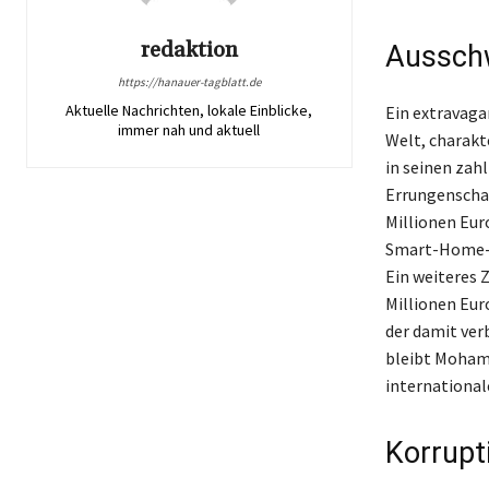
redaktion
Ausschw
https://hanauer-tagblatt.de
Aktuelle Nachrichten, lokale Einblicke,
Ein extravaga
immer nah und aktuell
Welt, charakt
in seinen zah
Errungenschaf
Millionen Eur
Smart-Home-Fu
Ein weiteres 
Millionen Eur
der damit ver
bleibt Mohamm
international
Korrupt