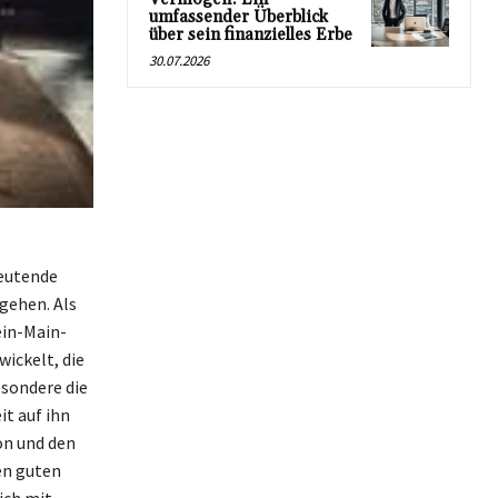
umfassender Überblick
über sein finanzielles Erbe
30.07.2026
deutende
sgehen. Als
ein-Main-
wickelt, die
sondere die
t auf ihn
on und den
en guten