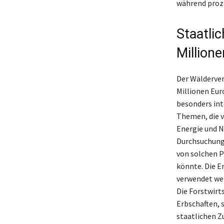
während proze
Staatli
Million
Der Wälderver
Millionen Euro
besonders int
Themen, die v
Energie und N
Durchsuchunge
von solchen P
könnte. Die E
verwendet wer
Die Forstwirts
Erbschaften, 
staatlichen Z