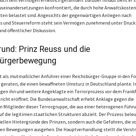
auch sein Vermögen erheblich gefährden. Darüber hinaus sieht er s
useinandersetzungen konfrontiert, die durch hohe Anwaltskosten
iten belastet sind. Angesichts der gegenwärtigen Anliegen nach
s und Steuerreform steht sein Vermögen zunehmend unter Druck 
d öffentlicher Diskussion.
rund: Prinz Reuss und die
bürgerbewegung
st als mutmaßlicher Anführer einer Reichsbürger-Gruppe in den Fo
geraten, die einen bewaffneten Umsturz in Deutschland plante.
gen ihn und weitere Angeklagte ein Terrorprozess vor dem Frankf
icht eröffnet. Die Bundesanwaltschaft erhebt Anklage gegen die
Mitglieder dieser Terrorgruppe, die aus einer heterogenen Führ
uf die legitimen staatlichen Strukturen abzielt. Der Prozess bele
ziellen Hintergründe des Prinzen, sondern auch die Gefahren, die v
en Bewegungen ausgehen. Die Hauptverhandlung stellt die Verst