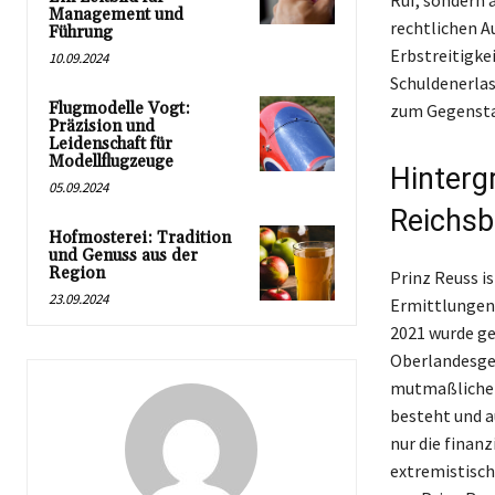
Ruf, sondern 
Management und
rechtlichen A
Führung
Erbstreitigke
10.09.2024
Schuldenerlas
Flugmodelle Vogt:
zum Gegenstan
Präzision und
Leidenschaft für
Modellflugzeuge
Hinterg
05.09.2024
Reichs
Hofmosterei: Tradition
und Genuss aus der
Region
Prinz Reuss i
23.09.2024
Ermittlungen 
2021 wurde ge
Oberlandesger
mutmaßlichen 
besteht und a
nur die finan
extremistisch