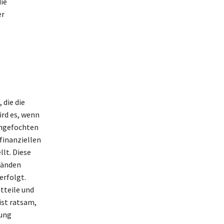
ie
er
 die die
ird es, wenn
angefochten
finanziellen
lt. Diese
tänden
erfolgt.
tteile und
ist ratsam,
tung