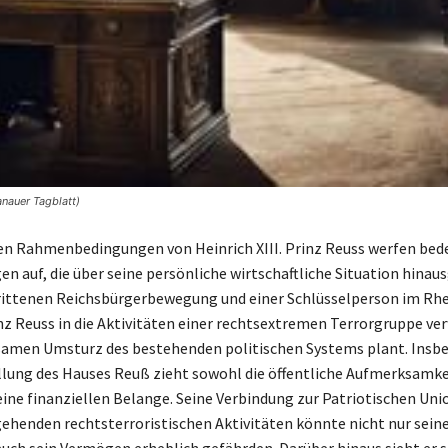
anauer Tagblatt)
len Rahmenbedingungen von Heinrich XIII. Prinz Reuss werfen be
n auf, die über seine persönliche wirtschaftliche Situation hinau
rittenen Reichsbürgerbewegung und einer Schlüsselperson im Rh
nz Reuss in die Aktivitäten einer rechtsextremen Terrorgruppe ver
amen Umsturz des bestehenden politischen Systems plant. Insbe
lung des Hauses Reuß zieht sowohl die öffentliche Aufmerksamkei
seine finanziellen Belange. Seine Verbindung zur Patriotischen Uni
ehenden rechtsterroristischen Aktivitäten könnte nicht nur sein