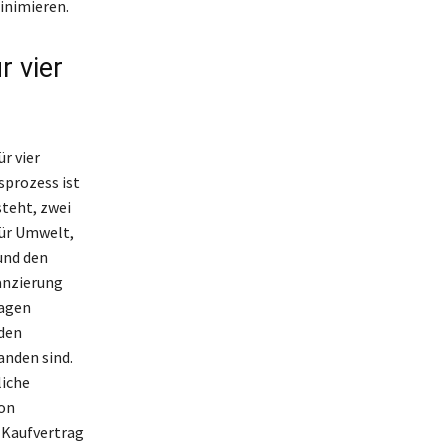
inimieren.
r vier
r vier
sprozess ist
steht, zwei
für Umwelt,
und den
anzierung
ragen
lden
anden sind.
liche
von
r Kaufvertrag