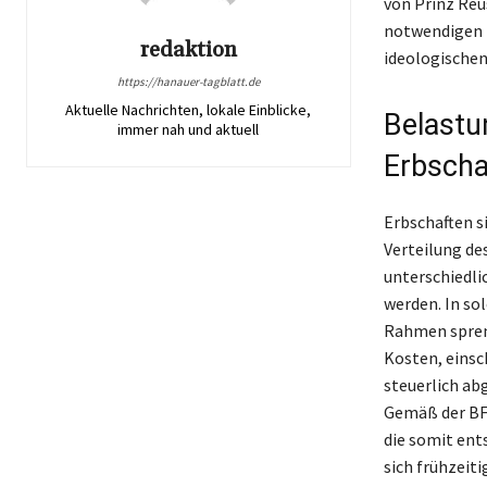
von Prinz Reu
notwendigen 
redaktion
ideologischen
https://hanauer-tagblatt.de
Aktuelle Nachrichten, lokale Einblicke,
Belastu
immer nah und aktuell
Erbscha
Erbschaften s
Verteilung de
unterschiedli
werden. In so
Rahmen spreng
Kosten, einsc
steuerlich ab
Gemäß der BF
die somit ent
sich frühzeit