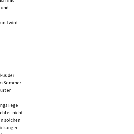
ich mit
 und
und wird
kus der
 Im Sommer
urter
ungsriege
uchtet nicht
on solchen
rickungen