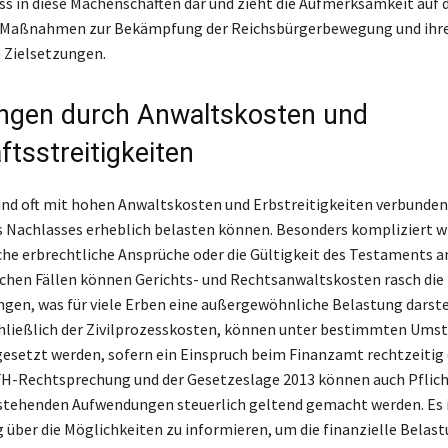
ss in diese Machenschaften dar und zieht die Aufmerksamkeit auf d
Maßnahmen zur Bekämpfung der Reichsbürgerbewegung und ihr
 Zielsetzungen.
ngen durch Anwaltskosten und
ftsstreitigkeiten
ind oft mit hohen Anwaltskosten und Erbstreitigkeiten verbunden,
s Nachlasses erheblich belasten können. Besonders kompliziert w
che erbrechtliche Ansprüche oder die Gültigkeit des Testaments 
lchen Fällen können Gerichts- und Rechtsanwaltskosten rasch die 
en, was für viele Erben eine außergewöhnliche Belastung darstel
hließlich der Zivilprozesskosten, können unter bestimmten Ums
gesetzt werden, sofern ein Einspruch beim Finanzamt rechtzeitig 
H-Rechtsprechung und der Gesetzeslage 2013 können auch Pflich
stehenden Aufwendungen steuerlich geltend gemacht werden. Es 
ig über die Möglichkeiten zu informieren, um die finanzielle Belas