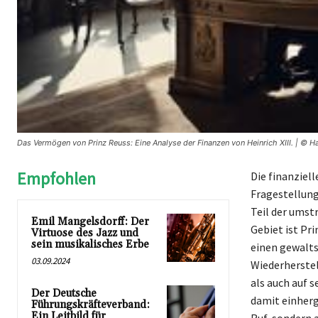
Das Vermögen von Prinz Reuss: Eine Analyse der Finanzen von Heinrich XIII. | © H
Empfohlen
Die finanziel
Fragestellunge
Teil der umst
Emil Mangelsdorff: Der
Gebiet ist Pri
Virtuose des Jazz und
sein musikalisches Erbe
einen gewalts
03.09.2024
Wiederherstel
als auch auf 
Der Deutsche
damit einherg
Führungskräfteverband:
Ein Leitbild für