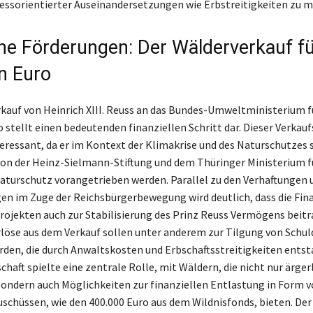
ssorientierter Auseinandersetzungen wie Erbstreitigkeiten zu m
che Förderungen: Der Wälderverkauf fü
en Euro
kauf von Heinrich XIII. Reuss an das Bundes-Umweltministerium fü
 stellt einen bedeutenden finanziellen Schritt dar. Dieser Verkauf
eressant, da er im Kontext der Klimakrise und des Naturschutzes 
on der Heinz-Sielmann-Stiftung und dem Thüringer Ministerium 
aturschutz vorangetrieben werden. Parallel zu den Verhaftungen 
n im Zuge der Reichsbürgerbewegung wird deutlich, dass die Fin
rojekten auch zur Stabilisierung des Prinz Reuss Vermögens beit
rlöse aus dem Verkauf sollen unter anderem zur Tilgung von Schu
den, die durch Anwaltskosten und Erbschaftsstreitigkeiten entst
chaft spielte eine zentrale Rolle, mit Wäldern, die nicht nur ärger
sondern auch Möglichkeiten zur finanziellen Entlastung in Form 
uschüssen, wie den 400.000 Euro aus dem Wildnisfonds, bieten. De