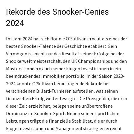
Rekorde des Snooker-Genies
2024
Im Jahr 2024 hat sich Ronnie O’Sullivan erneut als eines der
besten Snooker-Talente der Geschichte etabliert. Sein
Vermögen ist nicht nur das Resultat seiner Erfolge bei der
Snookerweltmeisterschaft, den UK Championships und den
Masters, sondern auch seiner klugen Investitionen in ein
beeindruckendes Immobilienportfolio. In der Saison 2023-
2024 konnte O’Sullivan herausragende Rekorde bei
verschiedenen Billard-Turnieren aufstellen, was seinen
finanziellen Erfolg weiter festigte. Die Preisgelder, die er in
dieser Zeit erzielt hat, belegen seine unübertroffene
Dominanz im Snooker-Sport. Neben seinen sportlichen
Leistungen trägt die finanzielle Stabilität, die er durch
kluge Investitionen und Managementstrategien erreicht