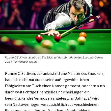
Ronnie O'Sullivan Vermögen: Ein Blick auf das Vermögen des Snooker-Genies
2024 | © Hanauer Tagblatt)
Ronnie O’Sullivan, der unbestrittene Meister des Snookers,
hat sich nicht nur durch seine außergewöhnlichen
Fähigkeiten am Tisch einen Namen gemacht, sondern auch
durch weitsichtige finanzielle Entscheidungen ein
beeindruckendes Vermögen angelegt. Im Jahr 2024 wird
sein Nettovermögen voraussichtlich aus verschiedenen
Einkommensquellen, wie Wettkampfpreisgeldern,