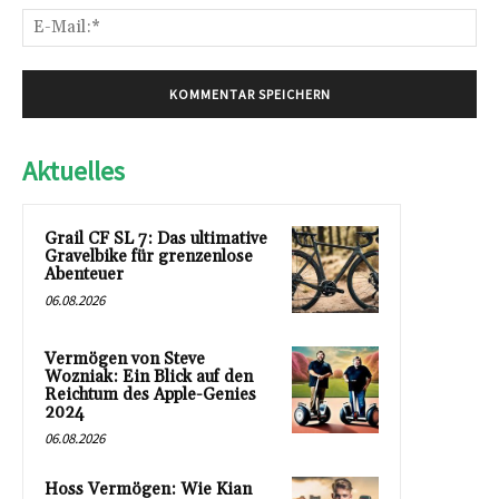
E-
Mai
Aktuelles
Grail CF SL 7: Das ultimative
Gravelbike für grenzenlose
Abenteuer
06.08.2026
Vermögen von Steve
Wozniak: Ein Blick auf den
Reichtum des Apple-Genies
2024
06.08.2026
Hoss Vermögen: Wie Kian