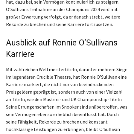
hat, dazu bei, sein Vermögen kontinuierlich zu steigern.
O’Sullivans Teilnahme an der Champions 2024 wird mit
großer Erwartung verfolgt, da er danach strebt, weitere
Rekorde zu brechen und seine Karriere fortzusetzen.
Ausblick auf Ronnie O’Sullivans
Karriere
Mit zahlreichen Weltmeistertiteln, darunter mehrere Siege
im legendären Crucible Theatre, hat Ronnie O’Sullivan eine
Karriere markiert, die nicht nur von beeindruckenden
Preisgeldern geprägt ist, sondern auch von einer Vielzahl
an Titeln, wie den Masters- und UK Championship-Titeln.
Seine Errungenschaften im Snooker sind unübertroffen, was
sein Vermögen ebenso erheblich beeinflusst hat. Durch
seine Fähigkeit, Rekorde zu brechen und konstant
hochklassige Leistungen zu erbringen, bleibt O’Sullivan