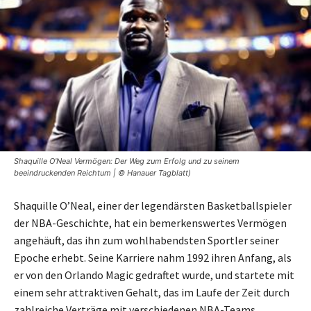
Shaquille O'Neal Vermögen: Der Weg zum Erfolg und zu seinem
beeindruckenden Reichtum | © Hanauer Tagblatt)
Shaquille O’Neal, einer der legendärsten Basketballspieler
der NBA-Geschichte, hat ein bemerkenswertes Vermögen
angehäuft, das ihn zum wohlhabendsten Sportler seiner
Epoche erhebt. Seine Karriere nahm 1992 ihren Anfang, als
er von den Orlando Magic gedraftet wurde, und startete mit
einem sehr attraktiven Gehalt, das im Laufe der Zeit durch
zahlreiche Verträge mit verschiedenen NBA-Teams,