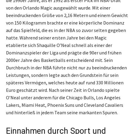
die 1990er Jahre, als er 1992 als erster Pick im NBA-Draft
von den Orlando Magic ausgewählt wurde. Mit einer
beeindruckenden Größe von 2,16 Metern und einem Gewicht
von 150 Kilogramm brachte er eine körperliche Dominanz
auf das Spielfeld, die es in der NBA so zuvor selten gegeben
hatte. Während seiner ersten Jahre bei den Magic
etablierte sich Shaquille O’Neal schnell als einer der
Dominanzspieler der Liga und prägte die 90er und frühen
2000er Jahre des Basketballs entscheidend mit. Sein
Durchbruch in der NBA führte nicht nur zu beeindruckenden
Leistungen, sondern legte auch den Grundstein für sein
späteres Vermögen, welches heute auf rund 330 Millionen
Euro geschätzt wird. Nach seiner Zeit in Orlando spielte
O’Neal unter anderem für die Chicago Bulls, Los Angeles
Lakers, Miami Heat, Phoenix Suns und Cleveland Cavaliers
und hinterließ in jedem Team seine markanten Spuren.
Einnahmen durch Sport und