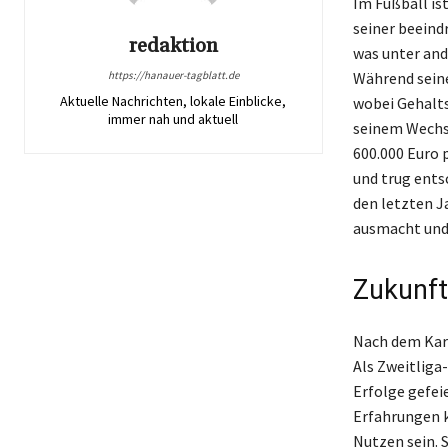
Im Fußball ist
seiner beeind
redaktion
was unter ande
https://hanauer-tagblatt.de
Während seiner
Aktuelle Nachrichten, lokale Einblicke,
wobei Gehalts
immer nah und aktuell
seinem Wechse
600.000 Euro p
und trug entsc
den letzten Ja
ausmacht und
Zukunft
Nach dem Karr
Als Zweitliga
Erfolge gefei
Erfahrungen k
Nutzen sein. 