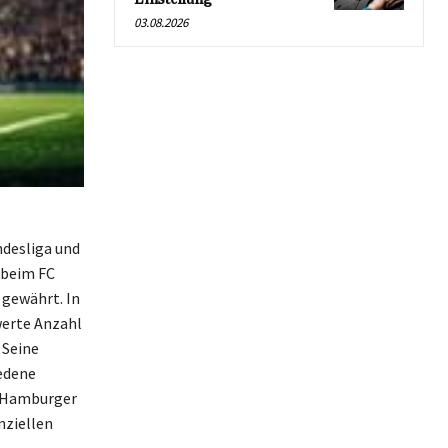
03.08.2026
ndesliga und
r beim FC
 gewährt. In
werte Anzahl
 Seine
iedene
nd Hamburger
nziellen