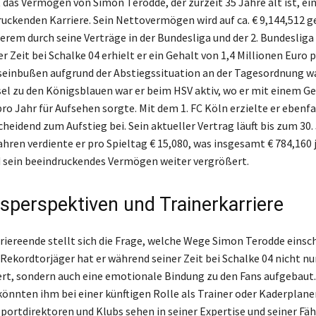
 das Vermögen von Simon Terodde, der zurzeit 35 Jahre alt ist, ei
ruckenden Karriere. Sein Nettovermögen wird auf ca. € 9,144,512 g
rem durch seine Verträge in der Bundesliga und der 2. Bundesliga 
 Zeit bei Schalke 04 erhielt er ein Gehalt von 1,4 Millionen Euro p
einbußen aufgrund der Abstiegssituation an der Tagesordnung wa
l zu den Königsblauen war er beim HSV aktiv, wo er mit einem Ge
ro Jahr für Aufsehen sorgte. Mit dem 1. FC Köln erzielte er ebenfa
heidend zum Aufstieg bei. Sein aktueller Vertrag läuft bis zum 30. 
hren verdiente er pro Spieltag € 15,080, was insgesamt € 784,160 
 sein beeindruckendes Vermögen weiter vergrößert.
sperspektiven und Trainerkarriere
iereende stellt sich die Frage, welche Wege Simon Terodde einsch
-Rekordtorjäger hat er während seiner Zeit bei Schalke 04 nicht nu
ert, sondern auch eine emotionale Bindung zu den Fans aufgebaut.
önnten ihm bei einer künftigen Rolle als Trainer oder Kaderplane
Sportdirektoren und Klubs sehen in seiner Expertise und seiner Fäh