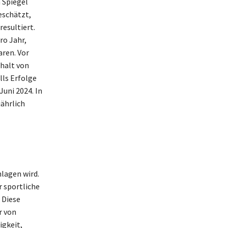
n Spiegel
eschätzt,
resultiert.
ro Jahr,
ren. Vor
halt von
lls Erfolge
Juni 2024. In
jährlich
lagen wird.
r sportliche
 Diese
r von
igkeit,