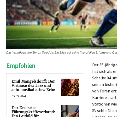
Das Vermögen von Simon Terodde: Ein Blick auf seine finanziellen Erfolge und Que
Empfohlen
Der 35-jährig
hat sich als e
Schalke 04 un
Emil Mangelsdorff: Der
seinen bisher
Virtuose des Jazz und
sein musikalisches Erbe
von Toren erz
03.09.2024
Karriere star
Stationen wie
Der Deutsche
SV schließlic
Führungskräfteverband:
Ein Leitbild für