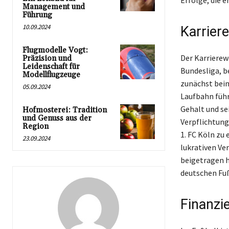
Erfolge, die e
Management und
Führung
10.09.2024
Karrier
Flugmodelle Vogt:
Der Karrierew
Präzision und
Leidenschaft für
Bundesliga, b
Modellflugzeuge
zunächst beim
05.09.2024
Laufbahn führ
Gehalt und se
Hofmosterei: Tradition
und Genuss aus der
Verpflichtung
Region
1. FC Köln zu
23.09.2024
lukrativen Ve
beigetragen h
deutschen Fuß
Finanzi