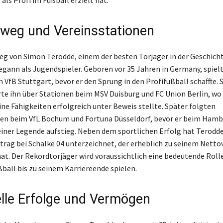
r als Profi im Fußball erzielt hat.
eweg und Vereinsstationen
eg von Simon Terodde, einem der besten Torjäger in der Geschichte
egann als Jugendspieler. Geboren vor 35 Jahren in Germany, spiel
 VfB Stuttgart, bevor er den Sprung in den Profifußball schaffte. 
te ihn über Stationen beim MSV Duisburg und FC Union Berlin, wo 
ine Fähigkeiten erfolgreich unter Beweis stellte. Später folgten
en beim VfL Bochum und Fortuna Düsseldorf, bevor er beim Hamb
 einer Legende aufstieg. Neben dem sportlichen Erfolg hat Terodd
rtrag bei Schalke 04 unterzeichnet, der erheblich zu seinem Net
at. Der Rekordtorjäger wird voraussichtlich eine bedeutende Roll
ball bis zu seinem Karriereende spielen.
elle Erfolge und Vermögen