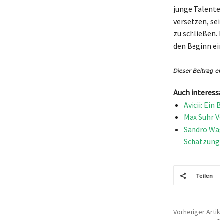
junge Talente 
versetzen, se
zu schließen. 
den Beginn ei
Auch interess
Avicii: Ei
Max Suhr V
Sandro Wag
Schätzung
Teilen
Vorheriger Artik