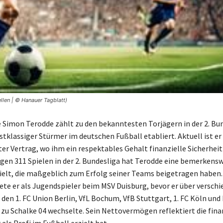
llen | © Hanauer Tagblatt)
e Simon Terodde zählt zu den bekanntesten Torjägern in der 2. Bu
rstklassiger Stürmer im deutschen Fußball etabliert. Aktuell ist e
ter Vertrag, wo ihm ein respektables Gehalt finanzielle Sicherheit
igen 311 Spielen in der 2. Bundesliga hat Terodde eine bemerkens
ielt, die maßgeblich zum Erfolg seiner Teams beigetragen haben.
tete er als Jugendspieler beim MSV Duisburg, bevor er über versch
 den 1. FC Union Berlin, VfL Bochum, VfB Stuttgart, 1. FC Köln u
h zu Schalke 04 wechselte. Sein Nettovermögen reflektiert die fina