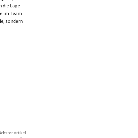
n die Lage
cke im Team
de, sondern
chster Artikel