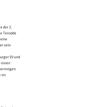
 der 2.
te Terodde
Seine
er sein
urger SV und
e einen
tovermögen
e im