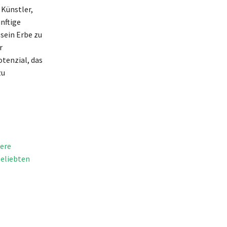
 Künstler,
nftige
sein Erbe zu
r
otenzial, das
zu
iere
beliebten