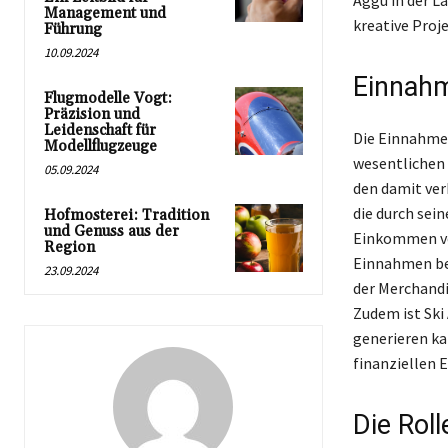
Aggu in der La
Management und
kreative Proj
Führung
10.09.2024
Einnahm
Flugmodelle Vogt:
Präzision und
Leidenschaft für
Die Einnahmeq
Modellflugzeuge
wesentlichen
05.09.2024
den damit ver
die durch sei
Hofmosterei: Tradition
und Genuss aus der
Einkommen vor
Region
Einnahmen ber
23.09.2024
der Merchandi
Zudem ist Ski
generieren ka
finanziellen 
Die Rol