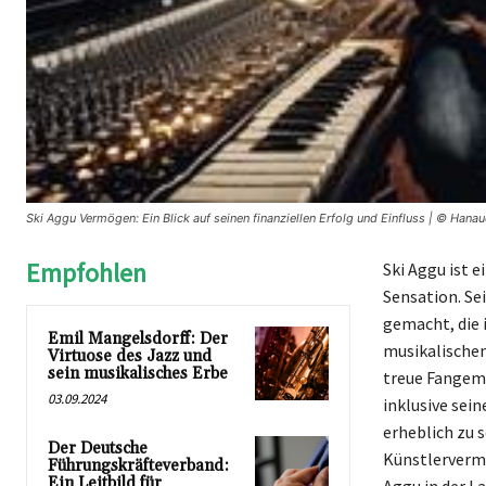
Ski Aggu Vermögen: Ein Blick auf seinen finanziellen Erfolg und Einfluss | © Hanau
Empfohlen
Ski Aggu ist e
Sensation. Se
gemacht, die 
Emil Mangelsdorff: Der
musikalischen
Virtuose des Jazz und
sein musikalisches Erbe
treue Fangem
03.09.2024
inklusive sei
erheblich zu 
Der Deutsche
Künstlervermö
Führungskräfteverband:
Ein Leitbild für