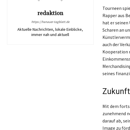
Tourneen spie
redaktion
Rapper aus Be
https://hanauer-tagblatt.de
hat er seinen
Aktuelle Nachrichten, lokale Einblicke,
Scharen an un
immer nah und aktuell
Künstlervermö
auch der Verk
Kooperation m
Einkommensstr
Merchandising
seines finanzi
Zukunft
Mit dem forts
zunehmend neu
darauf ab, se
Image zu förd