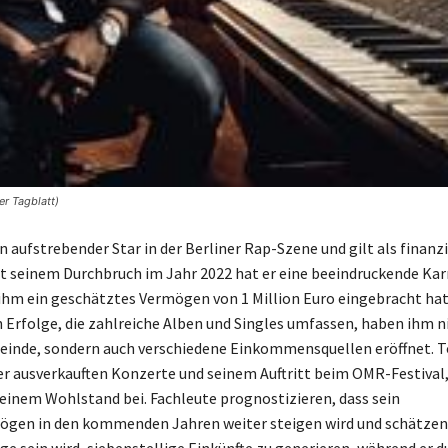
er Tagblatt)
in aufstrebender Star in der Berliner Rap-Szene und gilt als finanzi
it seinem Durchbruch im Jahr 2022 hat er eine beeindruckende Kar
ihm ein geschätztes Vermögen von 1 Million Euro eingebracht hat
 Erfolge, die zahlreiche Alben und Singles umfassen, haben ihm ni
einde, sondern auch verschiedene Einkommensquellen eröffnet. T
ner ausverkauften Konzerte und seinem Auftritt beim OMR-Festival
seinem Wohlstand bei. Fachleute prognostizieren, dass sein
gen in den kommenden Jahren weiter steigen wird und schätzen,