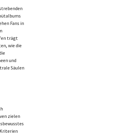
fstrebenden
ebütalbums
ehen Fans in
em
fen trägt
en, wie die
die
neen und
trale Säulen
ch
ven zielen
ngsbewusstes
Kriterien