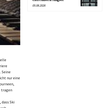
05.08.2026
elle
riere
. Seine
cht nur eine
ourneen,
, tragen
 dass Ski