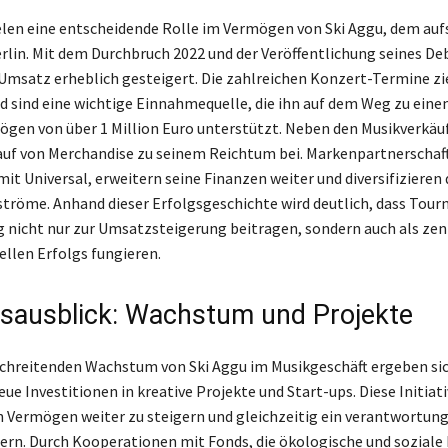
len eine entscheidende Rolle im Vermögen von Ski Aggu, dem au
rlin. Mit dem Durchbruch 2022 und der Veröffentlichung seines D
 Umsatz erheblich gesteigert. Die zahlreichen Konzert-Termine zi
d sind eine wichtige Einnahmequelle, die ihn auf dem Weg zu ein
gen von über 1 Million Euro unterstützt. Neben den Musikverkäu
auf von Merchandise zu seinem Reichtum bei. Markenpartnerschaft
it Universal, erweitern seine Finanzen weiter und diversifizieren 
öme. Anhand dieser Erfolgsgeschichte wird deutlich, dass Tour
 nicht nur zur Umsatzsteigerung beitragen, sondern auch als zen
ellen Erfolgs fungieren.
sausblick: Wachstum und Projekte
chreitenden Wachstum von Ski Aggu im Musikgeschäft ergeben si
e Investitionen in kreative Projekte und Start-ups. Diese Initiati
in Vermögen weiter zu steigern und gleichzeitig ein verantwortu
ern. Durch Kooperationen mit Fonds, die ökologische und soziale 