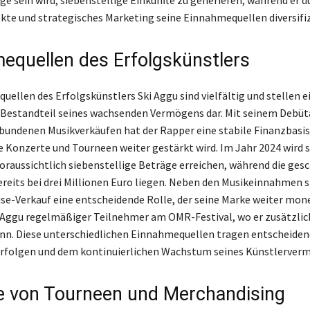
ge sein wird, siebenstellige Einkünfte zu generieren, während er d
ekte und strategisches Marketing seine Einnahmequellen diversifiz
equellen des Erfolgskünstlers
uellen des Erfolgskünstlers Ski Aggu sind vielfältig und stellen e
 Bestandteil seines wachsenden Vermögens dar. Mit seinem Debü
bundenen Musikverkäufen hat der Rapper eine stabile Finanzbasis
ne Konzerte und Tourneen weiter gestärkt wird. Im Jahr 2024 wird 
aussichtlich siebenstellige Beträge erreichen, während die ges
eits bei drei Millionen Euro liegen. Neben den Musikeinnahmen s
se-Verkauf eine entscheidende Rolle, der seine Marke weiter mone
 Aggu regelmäßiger Teilnehmer am OMR-Festival, wo er zusätzlic
nn. Diese unterschiedlichen Einnahmequellen tragen entscheiden
Erfolgen und dem kontinuierlichen Wachstum seines Künstlerverm
le von Tourneen und Merchandising