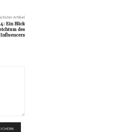
chster Artikel
: Ein Blick
eichtum des
Influencers