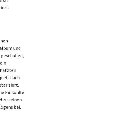
urch
iert.
inen
talbum und
 geschaffen,
sein
chätzten
pielt auch
tarisiert.
he Einkünfte
d zu seinen
ögens bei.