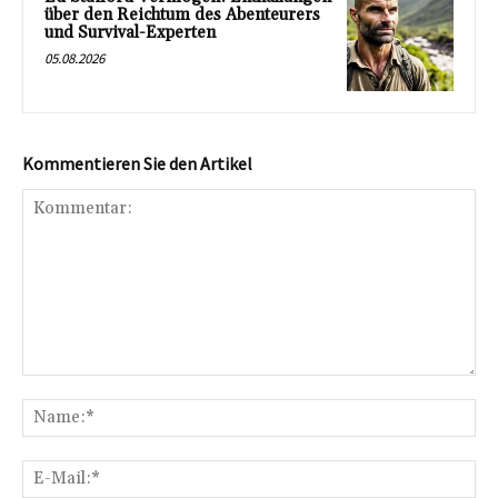
über den Reichtum des Abenteurers
und Survival-Experten
05.08.2026
Kommentieren Sie den Artikel
Kommentar:
Na
E-
Mai