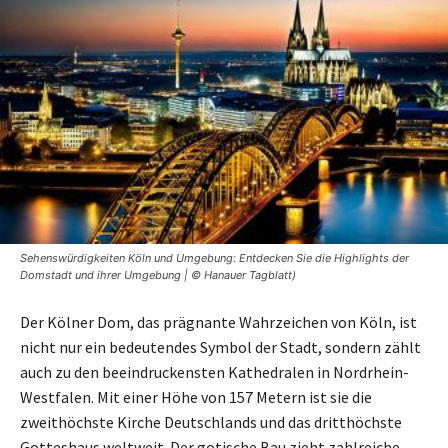
Sehenswürdigkeiten Köln und Umgebung: Entdecken Sie die Highlights der
Domstadt und ihrer Umgebung | © Hanauer Tagblatt)
Der Kölner Dom, das prägnante Wahrzeichen von Köln, ist
nicht nur ein bedeutendes Symbol der Stadt, sondern zählt
auch zu den beeindruckensten Kathedralen in Nordrhein-
Westfalen. Mit einer Höhe von 157 Metern ist sie die
zweithöchste Kirche Deutschlands und das dritthöchste
Gotteshaus weltweit. Der gotische Bau zieht zahlreiche