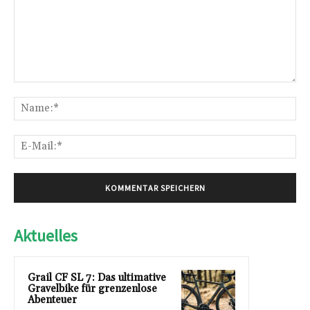
Kommentar:
Na
E-
Mai
Aktuelles
Grail CF SL 7: Das ultimative
Gravelbike für grenzenlose
Abenteuer