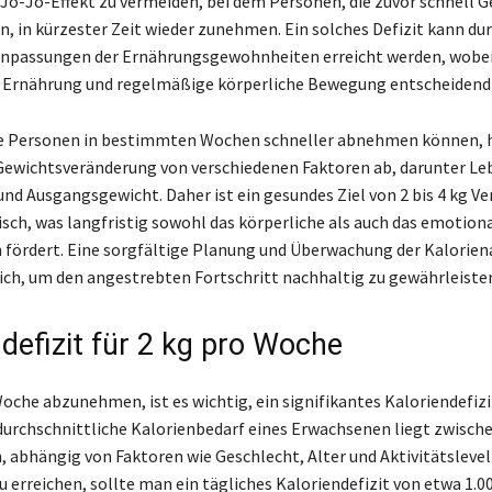
Jo-Jo-Effekt zu vermeiden, bei dem Personen, die zuvor schnell 
n, in kürzester Zeit wieder zunehmen. Ein solches Defizit kann du
Anpassungen der Ernährungsgewohnheiten erreicht werden, wobe
Ernährung und regelmäßige körperliche Bewegung entscheidend 
e Personen in bestimmten Wochen schneller abnehmen können, h
Gewichtsveränderung von verschiedenen Faktoren ab, darunter Leb
und Ausgangsgewicht. Daher ist ein gesundes Ziel von 2 bis 4 kg Ve
isch, was langfristig sowohl das körperliche als auch das emotion
 fördert. Eine sorgfältige Planung und Überwachung der Kalori
lich, um den angestrebten Fortschritt nachhaltig zu gewährleiste
ndefizit für 2 kg pro Woche
oche abzunehmen, ist es wichtig, ein signifikantes Kaloriendefizi
 durchschnittliche Kalorienbedarf eines Erwachsenen liegt zwische
n, abhängig von Faktoren wie Geschlecht, Alter und Aktivitätslevel
 erreichen, sollte man ein tägliches Kaloriendefizit von etwa 1.0