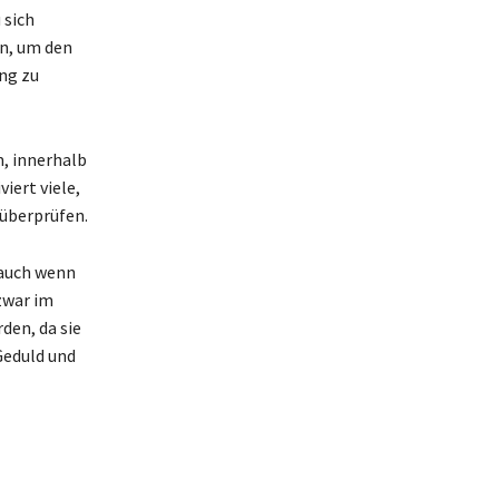
 sich
en, um den
ng zu
, innerhalb
iert viele,
 überprüfen.
 auch wenn
zwar im
den, da sie
Geduld und