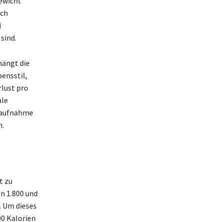
Gewicht
rch
i
sind.
ängt die
ensstil,
rlust pro
ale
enaufnahme
n.
t zu
n 1.800 und
. Um dieses
00 Kalorien