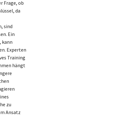
r Frage, ob
lüssel, da
, sind
en. Ein
, kann
en. Experten
ves Training
nehmen hängt
üngere
chen
agieren
ines
he zu
 im Ansatz