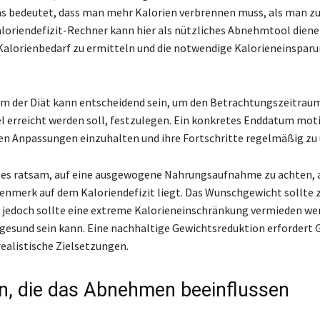
s bedeutet, dass man mehr Kalorien verbrennen muss, als man zu
loriendefizit-Rechner kann hier als nützliches Abnehmtool dien
 Kalorienbedarf zu ermitteln und die notwendige Kalorieneinsparu
m der Diät kann entscheidend sein, um den Betrachtungszeitraum
el erreicht werden soll, festzulegen. Ein konkretes Enddatum motiv
hen Anpassungen einzuhalten und ihre Fortschritte regelmäßig zu
t es ratsam, auf eine ausgewogene Nahrungsaufnahme zu achten,
nmerk auf dem Kaloriendefizit liegt. Das Wunschgewicht sollte 
 jedoch sollte eine extreme Kalorieneinschränkung vermieden wer
ngesund sein kann. Eine nachhaltige Gewichtsreduktion erfordert 
realistische Zielsetzungen.
n, die das Abnehmen beeinflussen