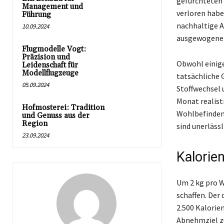
gefürchteten 
Management und
verloren habe
Führung
nachhaltige 
10.09.2024
ausgewogene 
Flugmodelle Vogt:
Präzision und
Obwohl einig
Leidenschaft für
Modellflugzeuge
tatsächliche 
05.09.2024
Stoffwechsel 
Monat realist
Hofmosterei: Tradition
Wohlbefinden
und Genuss aus der
Region
sind unerläss
23.09.2024
Kalorie
Um 2 kg pro W
schaffen. Der
2.500 Kalorie
Abnehmziel zu