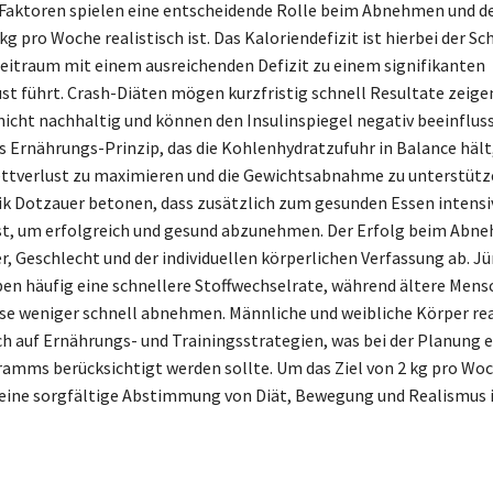
Faktoren spielen eine entscheidende Rolle beim Abnehmen und de
 kg pro Woche realistisch ist. Das Kaloriendefizit ist hierbei der Sch
Zeitraum mit einem ausreichenden Defizit zu einem signifikanten
st führt. Crash-Diäten mögen kurzfristig schnell Resultate zeigen
nicht nachhaltig und können den Insulinspiegel negativ beeinfluss
Ernährungs-Prinzip, das die Kohlenhydratzufuhr in Balance hält
ettverlust zu maximieren und die Gewichtsabnahme zu unterstütz
ik Dotzauer betonen, dass zusätzlich zum gesunden Essen intensi
ist, um erfolgreich und gesund abzunehmen. Der Erfolg beim Ab
r, Geschlecht und der individuellen körperlichen Verfassung ab. J
n häufig eine schnellere Stoffwechselrate, während ältere Mens
e weniger schnell abnehmen. Männliche und weibliche Körper re
ch auf Ernährungs- und Trainingsstrategien, was bei der Planung e
ms berücksichtigt werden sollte. Um das Ziel von 2 kg pro Woc
t eine sorgfältige Abstimmung von Diät, Bewegung und Realismus