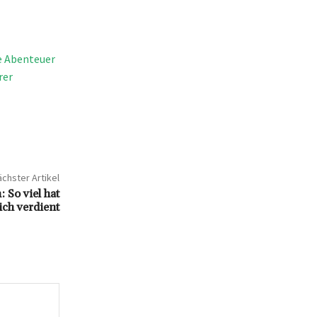
ke Abenteuer
rer
chster Artikel
So viel hat
ich verdient