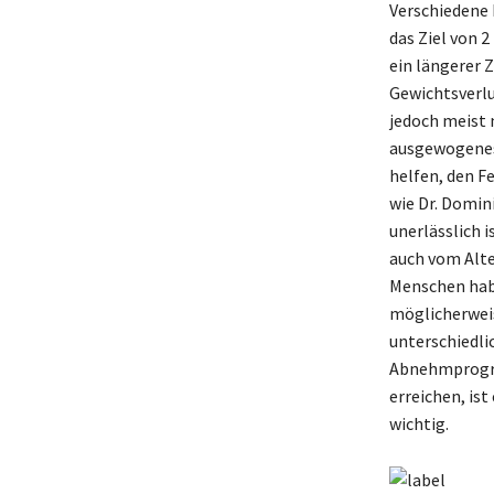
Verschiedene 
das Ziel von 2
ein längerer 
Gewichtsverlu
jedoch meist 
ausgewogenes 
helfen, den F
wie Dr. Domin
unerlässlich 
auch vom Alte
Menschen habe
möglicherweis
unterschiedli
Abnehmprogram
erreichen, is
wichtig.