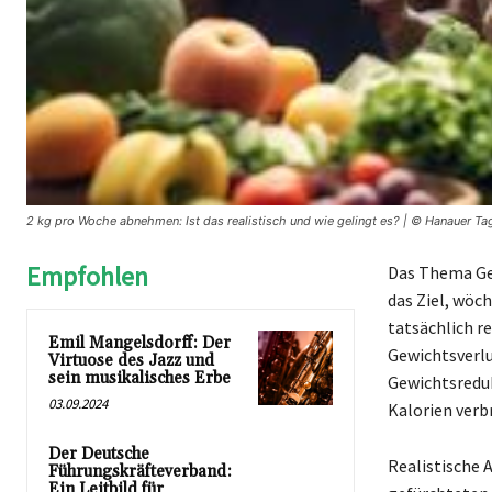
2 kg pro Woche abnehmen: Ist das realistisch und wie gelingt es? | © Hanauer Tag
Empfohlen
Das Thema Gew
das Ziel, wöch
tatsächlich r
Emil Mangelsdorff: Der
Gewichtsverlu
Virtuose des Jazz und
sein musikalisches Erbe
Gewichtsreduk
03.09.2024
Kalorien verb
Der Deutsche
Realistische A
Führungskräfteverband:
Ein Leitbild für