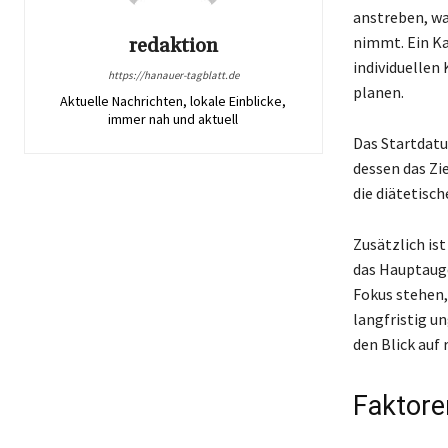
anstreben, wa
nimmt. Ein Ka
redaktion
individuellen
https://hanauer-tagblatt.de
planen.
Aktuelle Nachrichten, lokale Einblicke,
immer nah und aktuell
Das Startdatu
dessen das Zi
die diätetisc
Zusätzlich is
das Hauptauge
Fokus stehen,
langfristig u
den Blick auf 
Faktore