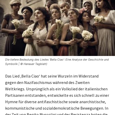
Die tiefere Bedeutung des Liedes 'Bella Ciao': Eine Analyse der Geschichte und
Symbolik | © Hanauer Tagblatt)
Das Lied ‚Bella Ciao‘ hat seine Wurzeln im Widerstand
gegen den Nazifaschismus während des Zweiten
Weltkriegs. Ursprünglich als ein Volkslied der italienischen
Partisanen entstanden, entwickelte es sich schnell zu einer
Hymne für diverse antifaschistische sowie anarchistische,
kommunistische und sozialdemokratische Bewegungen. In
der Zeit von Benito Mussolini und der Resistenza boten die