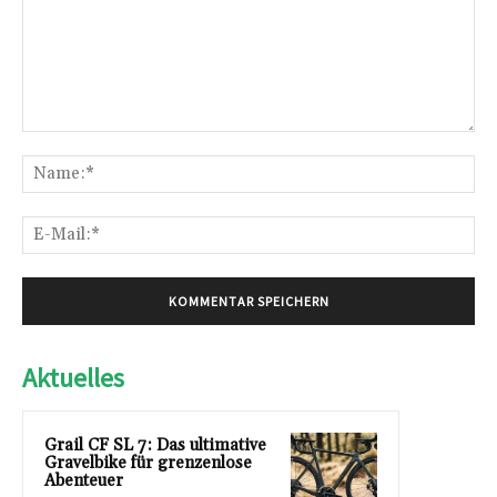
Kommentar:
Na
E-
Mai
Aktuelles
Grail CF SL 7: Das ultimative
Gravelbike für grenzenlose
Abenteuer