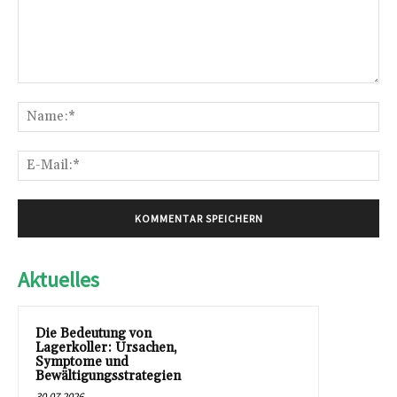
Kommentar:
Na
E-
Mai
Aktuelles
Die Bedeutung von
Lagerkoller: Ursachen,
Symptome und
Bewältigungsstrategien
30.07.2026