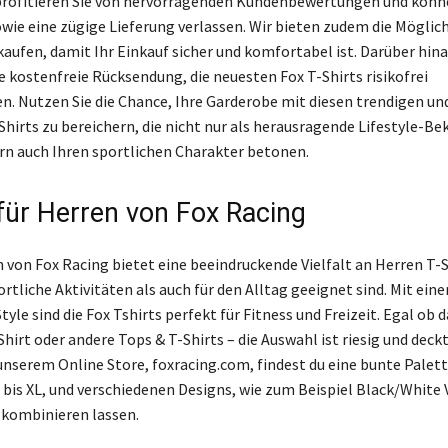
rofitieren Sie von hervorragenden Kundenbewertungen und könne
owie eine zügige Lieferung verlassen. Wir bieten zudem die Möglich
aufen, damit Ihr Einkauf sicher und komfortabel ist. Darüber hin
e kostenfreie Rücksendung, die neuesten Fox T-Shirts risikofrei
n. Nutzen Sie die Chance, Ihre Garderobe mit diesen trendigen un
Shirts zu bereichern, die nicht nur als herausragende Lifestyle-Be
rn auch Ihren sportlichen Charakter betonen.
 für Herren von Fox Racing
 von Fox Racing bietet eine beeindruckende Vielfalt an Herren T-Sh
rtliche Aktivitäten als auch für den Alltag geeignet sind. Mit ein
tyle sind die Fox Tshirts perfekt für Fitness und Freizeit. Egal ob 
hirt oder andere Tops & T-Shirts – die Auswahl ist riesig und deck
 unserem Online Store, foxracing.com, findest du eine bunte Palet
 bis XL, und verschiedenen Designs, wie zum Beispiel Black/White 
t kombinieren lassen.