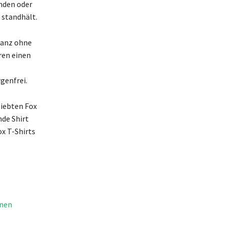
unden oder
 standhält.
ganz ohne
ren einen
genfrei.
liebten Fox
nde Shirt
ox T-Shirts
nnen