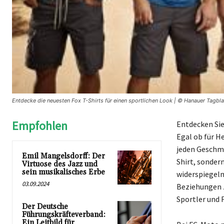
Entdecke die neuesten Fox T-Shirts für einen sportlichen Look | © Hanauer Tagbla
Empfohlen
Entdecken Sie 
Egal ob für He
jeden Geschma
Emil Mangelsdorff: Der
Shirt, sondern
Virtuose des Jazz und
sein musikalisches Erbe
widerspiegeln
03.09.2024
Beziehungen z
Sportler und 
Der Deutsche
Führungskräfteverband:
Ein Leitbild für