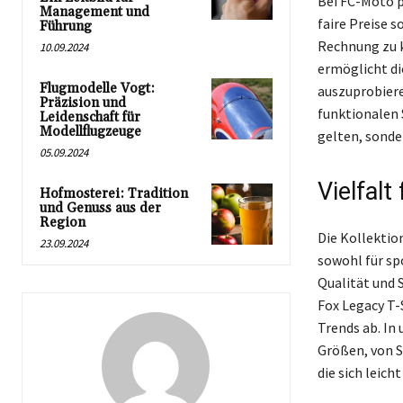
Bei FC-Moto p
Management und
faire Preise s
Führung
Rechnung zu k
10.09.2024
ermöglicht di
Flugmodelle Vogt:
auszuprobiere
Präzision und
funktionalen 
Leidenschaft für
Modellflugzeuge
gelten, sonde
05.09.2024
Vielfalt
Hofmosterei: Tradition
und Genuss aus der
Region
Die Kollektion
23.09.2024
sowohl für spo
Qualität und S
Fox Legacy T-S
Trends ab. In
Größen, von S
die sich leich