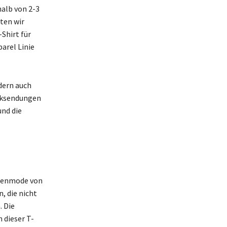
halb von 2-3
ten wir
Shirt für
parel Linie
ndern auch
cksendungen
und die
errenmode von
, die nicht
. Die
 dieser T-