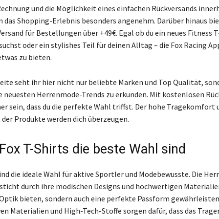
Rechnung und die Möglichkeit eines einfachen Rückversands inner
 das Shopping-Erlebnis besonders angenehm. Darüber hinaus bie
ersand für Bestellungen über +49€. Egal ob du ein neues Fitness T-
suchst oder ein stylishes Teil für deinen Alltag – die Fox Racing Ap
etwas zu bieten.
 Seite seht ihr hier nicht nur beliebte Marken und Top Qualität, so
die neuesten Herrenmode-Trends zu erkunden. Mit kostenlosen Rü
er sein, dass du die perfekte Wahl triffst. Der hohe Tragekomfort 
 der Produkte werden dich überzeugen.
ox T-Shirts die beste Wahl sind
sind die ideale Wahl für aktive Sportler und Modebewusste. Die H
sticht durch ihre modischen Designs und hochwertigen Materialien
 Optik bieten, sondern auch eine perfekte Passform gewährleisten
n Materialien und High-Tech-Stoffe sorgen dafür, dass das Tragen