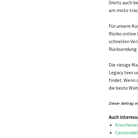
Shirts auch b
am moto track
Für unsere Ku
Risiko online
schnellen Vers
Rücksendung i
Die riesige M
Legacy tees u
findet. Wenn 
die beste Wahl
Auch interess
Knochenen
Cannondale