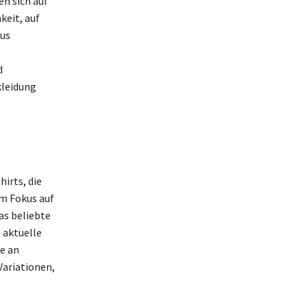
n sich auf
keit, auf
aus
d
kleidung
irts, die
em Fokus auf
das beliebte
t aktuelle
te an
Variationen,