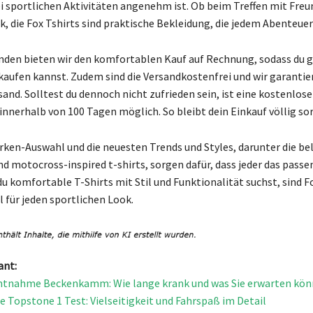
ei sportlichen Aktivitäten angenehm ist. Ob beim Treffen mit Fre
, die Fox Tshirts sind praktische Bekleidung, die jedem Abenteuer
nden bieten wir den komfortablen Kauf auf Rechnung, sodass du 
 kaufen kannst. Zudem sind die Versandkostenfrei und wir garantie
and. Solltest du dennoch nicht zufrieden sein, ist eine kostenlose
nnerhalb von 100 Tagen möglich. So bleibt dein Einkauf völlig sor
arken-Auswahl und die neuesten Trends und Styles, darunter die be
nd motocross-inspired t-shirts, sorgen dafür, dass jeder das passe
du komfortable T-Shirts mit Stil und Funktionalität suchst, sind F
 für jeden sportlichen Look.
ant:
tnahme Beckenkamm: Wie lange krank und was Sie erwarten kö
 Topstone 1 Test: Vielseitigkeit und Fahrspaß im Detail