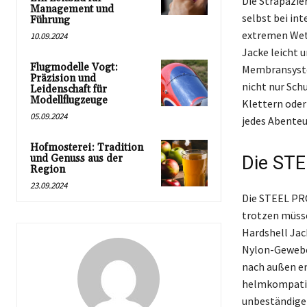
Die Strapazie
Management und
selbst bei in
Führung
extremen Wet
10.09.2024
Jacke leicht 
Flugmodelle Vogt:
Membransystem
Präzision und
nicht nur Sch
Leidenschaft für
Modellflugzeuge
Klettern oder
05.09.2024
jedes Abenteu
Hofmosterei: Tradition
und Genuss aus der
Die STE
Region
23.09.2024
Die STEEL PRO
trotzen müsse
Hardshell Jac
Nylon-Gewebe 
nach außen en
helmkompatibe
unbeständige