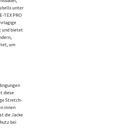
ensdauer,
shells unter
RE-TEX PRO
hrlagige
 und bietet
ndern,
stet, um
edingungen
t diese
ge Stretch-
on innen
st die Jacke
hutz bei