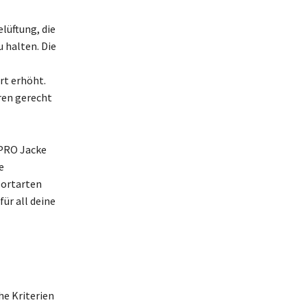
lüftung, die
 halten. Die
rt erhöht.
ren gerecht
 PRO Jacke
e
portarten
ür all deine
he Kriterien