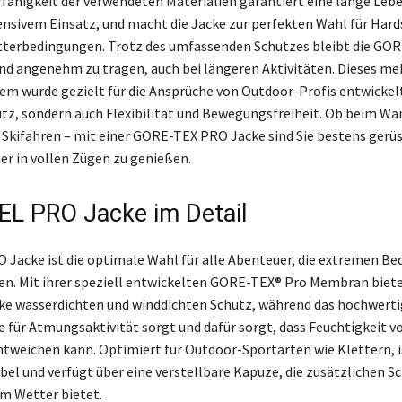
rfähigkeit der verwendeten Materialien garantiert eine lange Leb
tensivem Einsatz, und macht die Jacke zur perfekten Wahl für Hard
terbedingungen. Trotz des umfassenden Schutzes bleibt die GO
und angenehm zu tragen, auch bei längeren Aktivitäten. Dieses me
 wurde gezielt für die Ansprüche von Outdoor-Profis entwickelt
utz, sondern auch Flexibilität und Bewegungsfreiheit. Ob beim Wa
 Skifahren – mit einer GORE-TEX PRO Jacke sind Sie bestens gerü
er in vollen Zügen zu genießen.
EL PRO Jacke im Detail
 Jacke ist die optimale Wahl für alle Abenteuer, die extremen B
n. Mit ihrer speziell entwickelten GORE-TEX® Pro Membran biete
ke wasserdichten und winddichten Schutz, während das hochwerti
für Atmungsaktivität sorgt und dafür sorgt, dass Feuchtigkeit v
tweichen kann. Optimiert für Outdoor-Sportarten wie Klettern, i
l und verfügt über eine verstellbare Kapuze, die zusätzlichen Sc
m Wetter bietet.