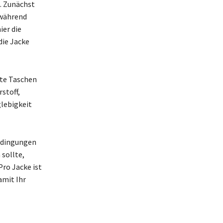
. Zunächst
 während
ier die
die Jacke
hte Taschen
stoff,
glebigkeit
bedingungen
 sollte,
Pro Jacke ist
amit Ihr