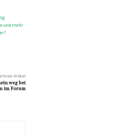
ung
te und mehr
er?
chster Artikel
hein weg bei
en im Forum