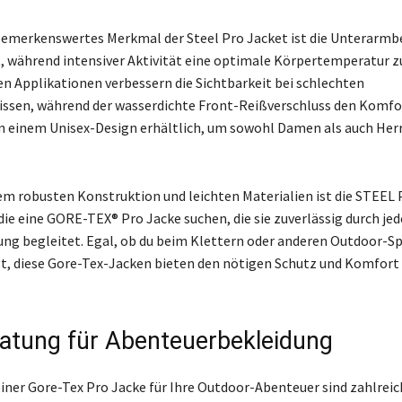
bemerkenswertes Merkmal der Steel Pro Jacket ist die Unterarmbe
, während intensiver Aktivität eine optimale Körpertemperatur zu
en Applikationen verbessern die Sichtbarkeit bei schlechten
issen, während der wasserdichte Front-Reißverschluss den Komfo
 in einem Unisex-Design erhältlich, um sowohl Damen als auch Her
rem robusten Konstruktion und leichten Materialien ist die STEEL
, die eine GORE-TEX® Pro Jacke suchen, die sie zuverlässig durch jed
ng begleitet. Egal, ob du beim Klettern oder anderen Outdoor-S
t, diese Gore-Tex-Jacken bieten den nötigen Schutz und Komfort f
atung für Abenteuerbekleidung
einer Gore-Tex Pro Jacke für Ihre Outdoor-Abenteuer sind zahlreic