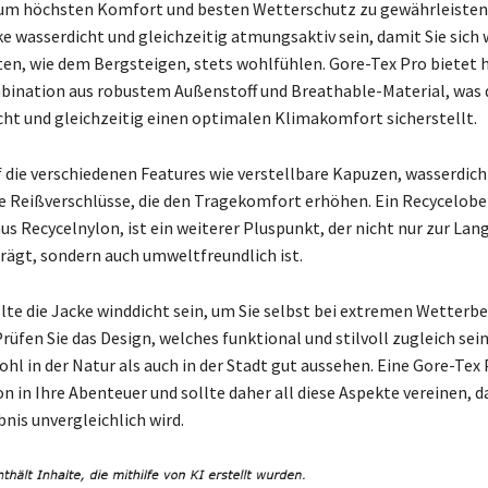
 um höchsten Komfort und besten Wetterschutz zu gewährleisten
cke wasserdicht und gleichzeitig atmungsaktiv sein, damit Sie sich
äten, wie dem Bergsteigen, stets wohlfühlen. Gore-Tex Pro bietet h
ination aus robustem Außenstoff und Breathable-Material, was 
ht und gleichzeitig einen optimalen Klimakomfort sicherstellt.
f die verschiedenen Features wie verstellbare Kapuzen, wasserdic
e Reißverschlüsse, die den Tragekomfort erhöhen. Ein Recycelober
us Recycelnylon, ist ein weiterer Pluspunkt, der nicht nur zur Lan
trägt, sondern auch umweltfreundlich ist.
llte die Jacke winddicht sein, um Sie selbst bei extremen Wetter
rüfen Sie das Design, welches funktional und stilvoll zugleich sein
hl in der Natur als auch in der Stadt gut aussehen. Eine Gore-Tex 
on in Ihre Abenteuer und sollte daher all diese Aspekte vereinen, d
nis unvergleichlich wird.