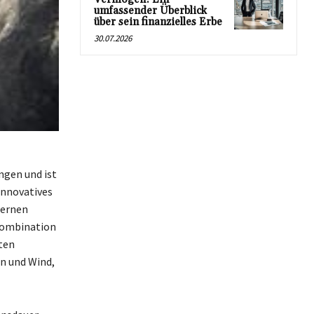
umfassender Überblick
über sein finanzielles Erbe
30.07.2026
gen und ist
innovatives
dernen
Kombination
ten
n und Wind,