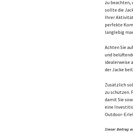
zu beachten,
sollte die Ja
Ihrer Aktivit
perfekte Komb
langlebig mac
Achten Sie au
und belüftend
idealerweise a
der Jacke bei
Zusätzlich so
zu schützen. P
damit Sie sowo
eine Investiti
Outdoor-Erleb