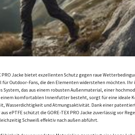
 PRO Jacke bietet exzellenten Schutz gegen raue Wetterbedingun
l für Outdoor-Fans, die den Elementen widerstehen möchten. Ihr 
es System, das aus einem robusten Außenmaterial, einer hochmo
inem komfortablen Innenfutter besteht, sorgt für eine ideale 
it, Wasserdichtigkeit und Atmungsaktivität. Dank einer patentier
 aus ePTFE schützt die GORE-TEX PRO Jacke zuverlässig vor Rege
leichzeitig Schweiß effektiv nach außen abführt.