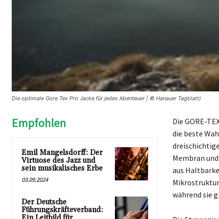
Die optimale Gore Tex Pro Jacke für jedes Abenteuer | © Hanauer Tagblatt)
Empfohlen
Die GORE-TEX
die beste Wah
dreischichtig
Emil Mangelsdorff: Der
Membran und e
Virtuose des Jazz und
sein musikalisches Erbe
aus Haltbarke
03.09.2024
Mikrostruktur
während sie g
Der Deutsche
Führungskräfteverband:
Ein Leitbild für