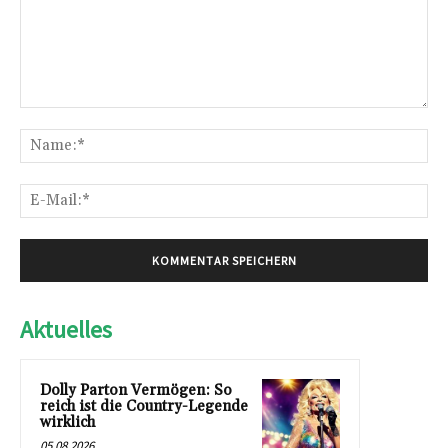
Kommentar:
Na
E-
Mai
Aktuelles
Dolly Parton Vermögen: So
reich ist die Country-Legende
wirklich
05.08.2026