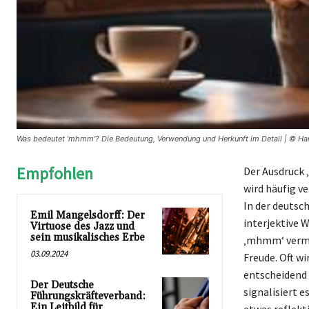
Was bedeutet 'mhmm'? Die Bedeutung, Verwendung und Herkunft im Detail | © Han
Empfohlen
Der Ausdruck 
wird häufig v
In der deutsc
Emil Mangelsdorff: Der
interjektive 
Virtuose des Jazz und
sein musikalisches Erbe
‚mhmm‘ vermit
03.09.2024
Freude. Oft wi
entscheidend 
Der Deutsche
signalisiert 
Führungskräfteverband:
Ein Leitbild für