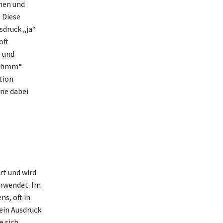
hen und
 Diese
sdruck „ja“
oft
 und
„mhmm“
tion
hne dabei
rt und wird
erwendet. Im
s, oft in
ein Ausdruck
e sich