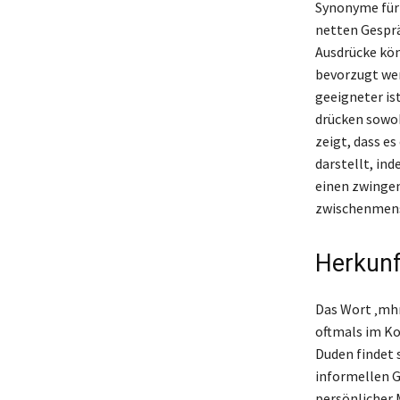
Synonyme für 
netten Gesprä
Ausdrücke kön
bevorzugt we
geeigneter is
drücken sowo
zeigt, dass e
darstellt, in
einen zwingen
zwischenmens
Herkunf
Das Wort ‚mhm
oftmals im K
Duden findet 
informellen G
persönlicher M