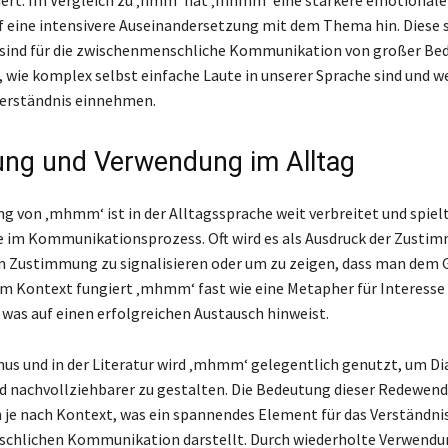
iert. Im Vergleich zu ‚hmm‘ hat ‚mhmm‘ eine stärkere emotional
f eine intensivere Auseinandersetzung mit dem Thema hin. Diese 
 sind für die zwischenmenschliche Kommunikation von großer Be
, wie komplex selbst einfache Laute in unserer Sprache sind und w
 Verständnis einnehmen.
ng und Verwendung im Alltag
g von ‚mhmm‘ ist in der Alltagssprache weit verbreitet und spielt
e im Kommunikationsprozess. Oft wird es als Ausdruck der Zusti
m Zustimmung zu signalisieren oder um zu zeigen, dass man dem
sem Kontext fungiert ‚mhmm‘ fast wie eine Metapher für Interesse
as auf einen erfolgreichen Austausch hinweist.
us und in der Literatur wird ‚mhmm‘ gelegentlich genutzt, um Di
d nachvollziehbarer zu gestalten. Die Bedeutung dieser Redewen
h je nach Kontext, was ein spannendes Element für das Verständni
chlichen Kommunikation darstellt. Durch wiederholte Verwendu