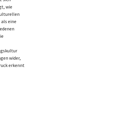
t, wie
ulturellen
als eine
iedenen
ie
ngskultur
ngen wider,
druck erkennt