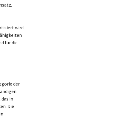
nsatz.
isiert wird.
ähigkeiten
d für die
egorie der
tändigen
 das in
en. Die
in