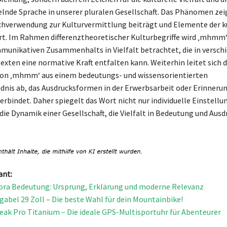
lnde Sprache in unserer pluralen Gesellschaft. Das Phänomen zeig
chverwendung zur Kulturvermittlung beiträgt und Elemente der k
rt. Im Rahmen differenztheoretischer Kulturbegriffe wird ‚mhmm‘ 
unikativen Zusammenhalts in Vielfalt betrachtet, die in versch
exten eine normative Kraft entfalten kann. Weiterhin leitet sich d
on ‚mhmm‘ aus einem bedeutungs- und wissensorientierten
dnis ab, das Ausdrucksformen in der Erwerbsarbeit oder Erinneru
erbindet. Daher spiegelt das Wort nicht nur individuelle Einstellu
die Dynamik einer Gesellschaft, die Vielfalt in Bedeutung und Aus
ant:
ora Bedeutung: Ursprung, Erklärung und moderne Relevanz
abel 29 Zoll – Die beste Wahl für dein Mountainbike!
eak Pro Titanium – Die ideale GPS-Multisportuhr für Abenteurer