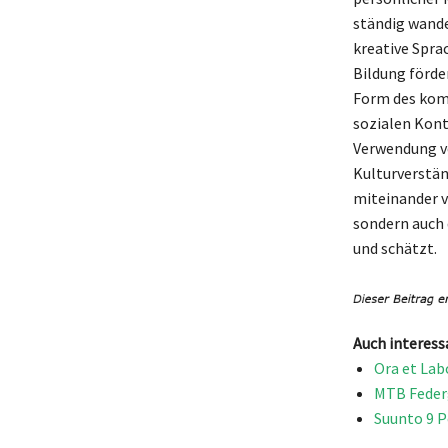
ständig wande
kreative Spra
Bildung förde
Form des komm
sozialen Kont
Verwendung v
Kulturverstän
miteinander v
sondern auch 
und schätzt.
Auch interess
Ora et Lab
MTB Federg
Suunto 9 P