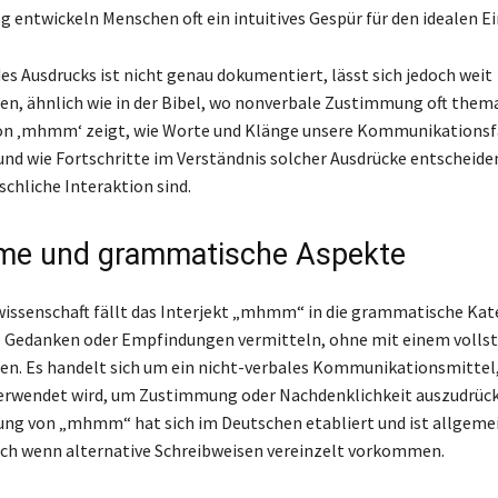
g entwickeln Menschen oft ein intuitives Gespür für den idealen Ei
es Ausdrucks ist nicht genau dokumentiert, lässt sich jedoch weit
en, ähnlich wie in der Bibel, wo nonverbale Zustimmung oft themat
von ‚mhmm‘ zeigt, wie Worte und Klänge unsere Kommunikationsf
und wie Fortschritte im Verständnis solcher Ausdrücke entscheiden
hliche Interaktion sind.
me und grammatische Aspekte
wissenschaft fällt das Interjekt „mhmm“ in die grammatische Kat
e Gedanken oder Empfindungen vermitteln, ohne mit einem volls
ten. Es handelt sich um ein nicht-verbales Kommunikationsmittel,
erwendet wird, um Zustimmung oder Nachdenklichkeit auszudrück
ng von „mhmm“ hat sich im Deutschen etabliert und ist allgeme
ch wenn alternative Schreibweisen vereinzelt vorkommen.