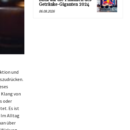
Getränke-Giganten 2024
06.08.2026
ktion und
szudrücken.
eses
 Klang von
s oder
et. Es ist
 Im Alltag
man über