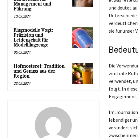
etwas reflekt
Management und
und deutet au
Führung
Unterschiede
10.09.2024
verdeutlichen
Flugmodelle Vogt:
sie für unser
Präzision und
Leidenschaft für
Modellflugzeuge
Bedeutu
05.09.2024
Die Verwendun
Hofmosterei: Tradition
und Genuss aus der
zentrale Roll
Region
verwendet, u
23.09.2024
folgt. In die
Engagement, w
Im Journalism
lebendiger un
verändert sic
zwischenmens