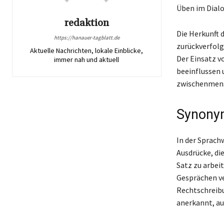
Üben im Dialo
redaktion
Die Herkunft d
https://hanauer-tagblatt.de
zurückverfolg
Aktuelle Nachrichten, lokale Einblicke,
Der Einsatz 
immer nah und aktuell
beeinflussen 
zwischenmensc
Synony
In der Sprach
Ausdrücke, di
Satz zu arbei
Gesprächen v
Rechtschreibu
anerkannt, au