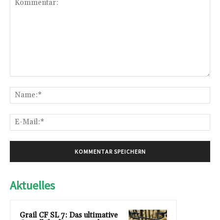
Kommentar:
Na
E-
Mai
Aktuelles
Grail CF SL 7: Das ultimative