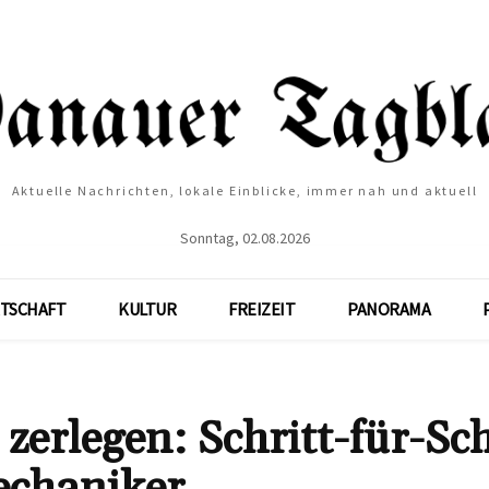
Aktuelle Nachrichten, lokale Einblicke, immer nah und aktuell
Sonntag, 02.08.2026
TSCHAFT
KULTUR
FREIZEIT
PANORAMA
erlegen: Schritt-für-Sch
echaniker