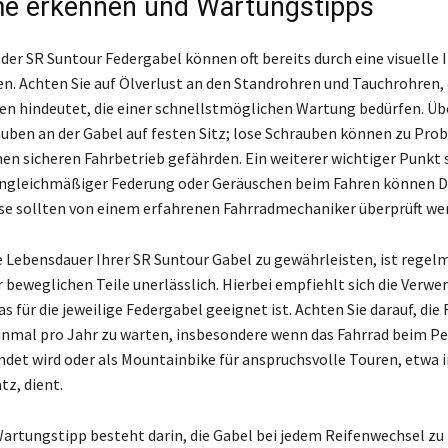
e erkennen und Wartungstipps
der SR Suntour Federgabel können oft bereits durch eine visuelle 
n. Achten Sie auf Ölverlust an den Standrohren und Tauchrohren, d
en hindeutet, die einer schnellstmöglichen Wartung bedürfen. Üb
auben an der Gabel auf festen Sitz; lose Schrauben können zu Pr
nen sicheren Fahrbetrieb gefährden. Ein weiterer wichtiger Punkt s
 ungleichmäßiger Federung oder Geräuschen beim Fahren können 
ese sollten von einem erfahrenen Fahrradmechaniker überprüft we
 Lebensdauer Ihrer SR Suntour Gabel zu gewährleisten, ist regel
 beweglichen Teile unerlässlich. Hierbei empfiehlt sich die Verw
as für die jeweilige Federgabel geeignet ist. Achten Sie darauf, die
nmal pro Jahr zu warten, insbesondere wenn das Fahrrad beim Pe
et wird oder als Mountainbike für anspruchsvolle Touren, etwa 
tz, dient.
Wartungstipp besteht darin, die Gabel bei jedem Reifenwechsel zu 