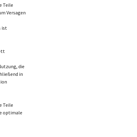
 Teile
, um Versagen
 ist
ett
Nutzung, die
chließend in
tion
e Teile
ie optimale