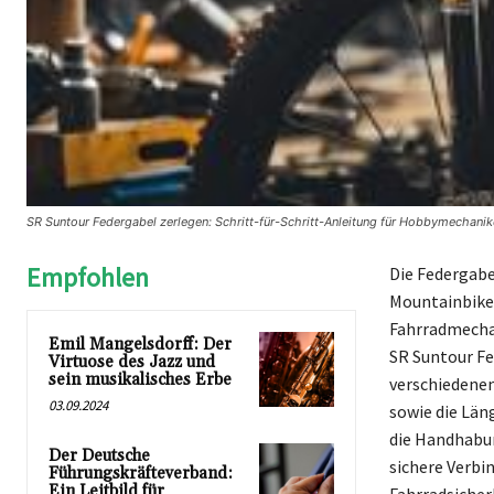
SR Suntour Federgabel zerlegen: Schritt-für-Schritt-Anleitung für Hobbymechanik
Empfohlen
Die Federgabe
Mountainbikes
Fahrradmechan
Emil Mangelsdorff: Der
SR Suntour Fe
Virtuose des Jazz und
sein musikalisches Erbe
verschiedenen
03.09.2024
sowie die Län
die Handhabun
Der Deutsche
sichere Verbi
Führungskräfteverband:
Ein Leitbild für