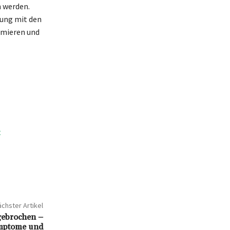
n werden.
ung mit den
imieren und
t
chster Artikel
gebrochen –
mptome und