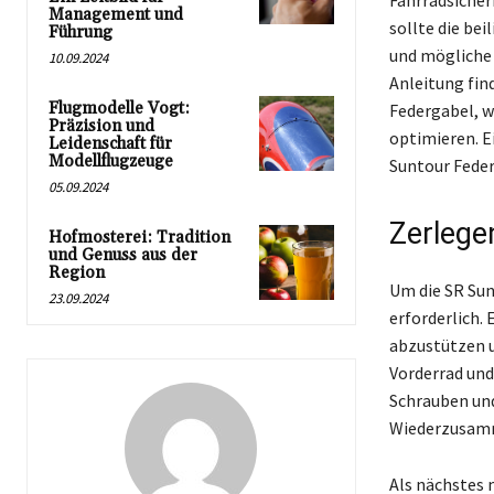
Fahrradsicher
Management und
sollte die be
Führung
und mögliche 
10.09.2024
Anleitung fin
Flugmodelle Vogt:
Federgabel, w
Präzision und
optimieren. E
Leidenschaft für
Modellflugzeuge
Suntour Feder
05.09.2024
Zerlegen
Hofmosterei: Tradition
und Genuss aus der
Region
Um die SR Sun
23.09.2024
erforderlich.
abzustützen u
Vorderrad und
Schrauben und
Wiederzusamm
Als nächstes 