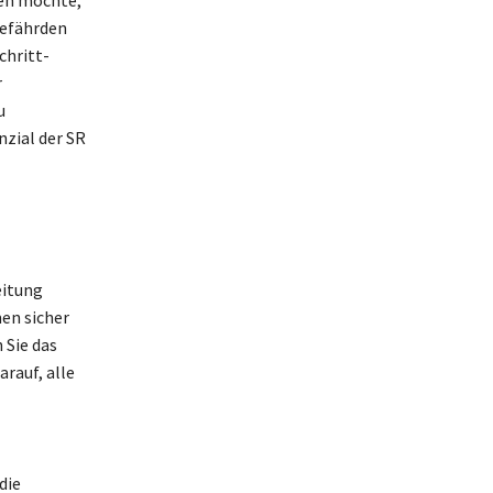
men möchte,
gefährden
chritt-
r
u
zial der SR
eitung
en sicher
 Sie das
rauf, alle
die