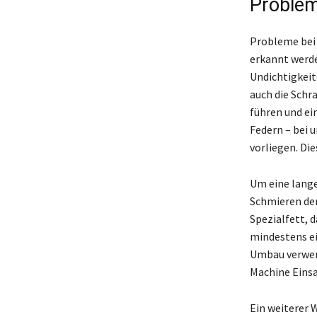
Problem
Probleme bei 
erkannt werde
Undichtigkeit
auch die Schr
führen und ei
Federn – bei
vorliegen. Di
Um eine lange
Schmieren der
Spezialfett, d
mindestens ei
Umbau verwend
Machine Einsa
Ein weiterer 