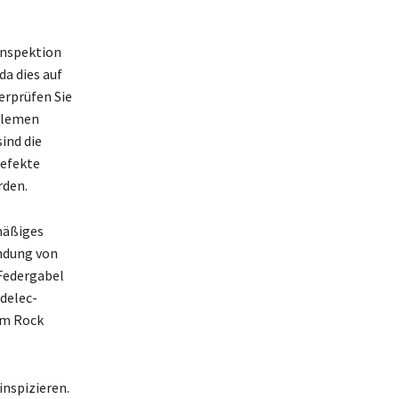
Inspektion
a dies auf
erprüfen Sie
oblemen
ind die
Defekte
rden.
mäßiges
endung von
 Federgabel
delec-
im Rock
inspizieren.