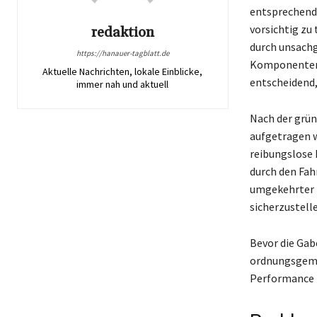
entsprechende
vorsichtig zu
redaktion
durch unsach
https://hanauer-tagblatt.de
Komponenten i
Aktuelle Nachrichten, lokale Einblicke,
entscheidend,
immer nah und aktuell
Nach der grün
aufgetragen w
reibungslose 
durch den Fahr
umgekehrter R
sicherzustell
Bevor die Gabe
ordnungsgemäß
Performance I