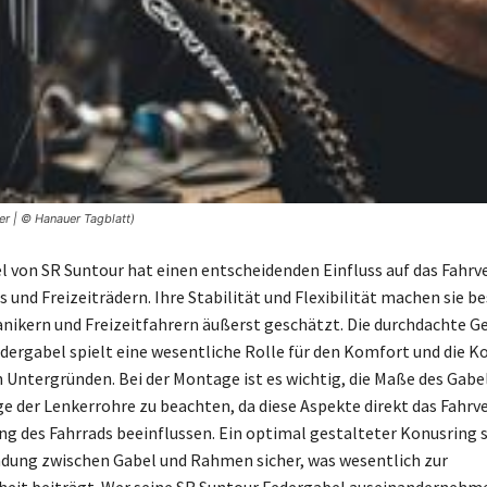
er | © Hanauer Tagblatt)
l von SR Suntour hat einen entscheidenden Einfluss auf das Fahrv
 und Freizeiträdern. Ihre Stabilität und Flexibilität machen sie b
ikern und Freizeitfahrern äußerst geschätzt. Die durchdachte G
dergabel spielt eine wesentliche Rolle für den Komfort und die Ko
 Untergründen. Bei der Montage ist es wichtig, die Maße des Gabe
ge der Lenkerrohre zu beachten, da diese Aspekte direkt das Fahrv
g des Fahrrads beeinflussen. Ein optimal gestalteter Konusring st
ndung zwischen Gabel und Rahmen sicher, was wesentlich zur