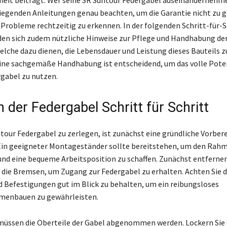
heit beiträgt. Wer seine SR Suntour Federgabel auseinanderneh
iliegenden Anleitungen genau beachten, um die Garantie nicht zu 
Probleme rechtzeitig zu erkennen. In der folgenden Schritt-für-S
den sich zudem nützliche Hinweise zur Pflege und Handhabung de
elche dazu dienen, die Lebensdauer und Leistung dieses Bauteils z
ine sachgemäße Handhabung ist entscheidend, um das volle Poten
gabel zu nutzen.
 der Federgabel Schritt für Schritt
tour Federgabel zu zerlegen, ist zunächst eine gründliche Vorber
 Ein geeigneter Montageständer sollte bereitstehen, um den Rahm
nd eine bequeme Arbeitsposition zu schaffen. Zunächst entfernen
 die Bremsen, um Zugang zur Federgabel zu erhalten. Achten Sie da
 Befestigungen gut im Blick zu behalten, um ein reibungsloses
enbauen zu gewährleisten.
müssen die Oberteile der Gabel abgenommen werden. Lockern Sie 