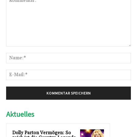
Kommentar:
Na
E-
Mai
Aktuelles
Dolly Parton Vermögen: So