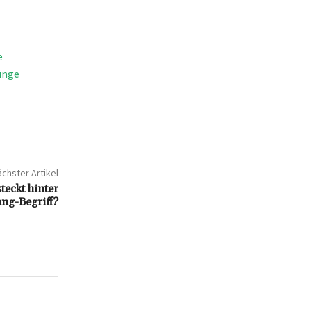
e
ünge
chster Artikel
eckt hinter
ang-Begriff?