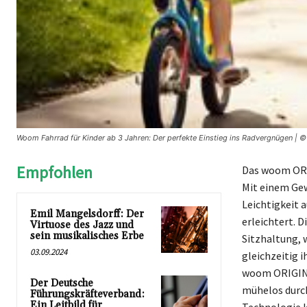
Woom Fahrrad für Kinder ab 3 Jahren: Der perfekte Einstieg ins Radvergnügen | ©
Empfohlen
Das woom ORIG
Mit einem Gewi
Leichtigkeit a
Emil Mangelsdorff: Der
erleichtert. 
Virtuose des Jazz und
sein musikalisches Erbe
Sitzhaltung, 
03.09.2024
gleichzeitig 
woom ORIGINAL
Der Deutsche
mühelos durch
Führungskräfteverband:
Ein Leitbild für