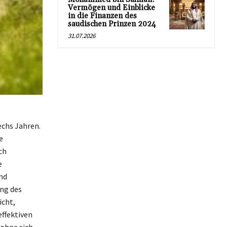
Vermögen und Einblicke
in die Finanzen des
saudischen Prinzen 2024
31.07.2026
echs Jahren.
e
ch
e
nd
ung des
icht,
effektiven