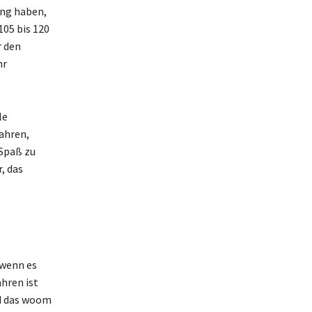
ung haben,
05 bis 120
r den
hr
le
ahren,
 Spaß zu
, das
 wenn es
hren ist
nd das woom