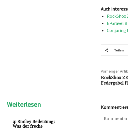
Auch interess
RockShox Z
E-Gravel B
Conjuring 
Teilen
Vorheriger Artik
RockShox ZEB
Federgabel f
Weiterlesen
Kommentieren
:p Smiley Bedeutung:
Was der freche