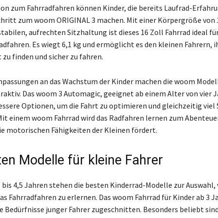
tion zum Fahrradfahren können Kinder, die bereits Laufrad-Erfahr
chritt zum woom ORIGINAL 3 machen. Mit einer Körpergröße von 1
tabilen, aufrechten Sitzhaltung ist dieses 16 Zoll Fahrrad ideal fü
adfahren. Es wiegt 6,1 kg und ermöglicht es den kleinen Fahrern, i
 zu finden und sicher zu fahren.
 Anpassungen an das Wachstum der Kinder machen die woom Model
raktiv. Das woom 3 Automagic, geeignet ab einem Alter von vier J
essere Optionen, um die Fahrt zu optimieren und gleichzeitig viel
Mit einem woom Fahrrad wird das Radfahren lernen zum Abenteuer
die motorischen Fähigkeiten der Kleinen fördert.
ten Modelle für kleine Fahrer
3 bis 4,5 Jahren stehen die besten Kinderrad-Modelle zur Auswahl,
as Fahrradfahren zu erlernen. Das woom Fahrrad für Kinder ab 3 Ja
die Bedürfnisse junger Fahrer zugeschnitten. Besonders beliebt si