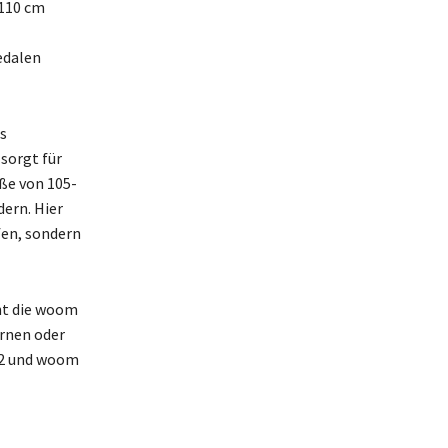
-110 cm
edalen
s
 sorgt für
öße von 105-
ern. Hier
fen, sondern
ht die woom
ernen oder
 2 und woom