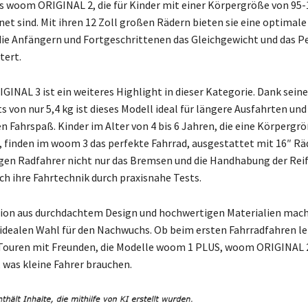
s woom ORIGINAL 2, die für Kinder mit einer Körpergröße von 95
net sind. Mit ihren 12 Zoll großen Rädern bieten sie eine optimale
die Anfängern und Fortgeschrittenen das Gleichgewicht und das P
tert.
INAL 3 ist ein weiteres Highlight in dieser Kategorie. Dank seine
 von nur 5,4 kg ist dieses Modell ideal für längere Ausfahrten und
 Fahrspaß. Kinder im Alter von 4 bis 6 Jahren, die eine Körpergr
 finden im woom 3 das perfekte Fahrrad, ausgestattet mit 16″ Räd
ngen Radfahrer nicht nur das Bremsen und die Handhabung der Rei
ch ihre Fahrtechnik durch praxisnahe Tests.
ion aus durchdachtem Design und hochwertigen Materialien mac
 idealen Wahl für den Nachwuchs. Ob beim ersten Fahrradfahren l
 Touren mit Freunden, die Modelle woom 1 PLUS, woom ORIGINAL
, was kleine Fahrer brauchen.