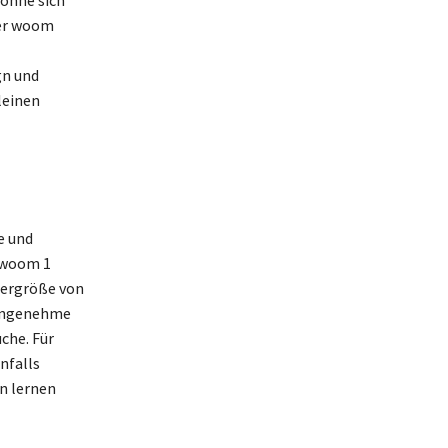
 ohne sich
der woom
gn und
leinen
e und
 woom 1
rpergröße von
e angenehme
che. Für
nfalls
en lernen