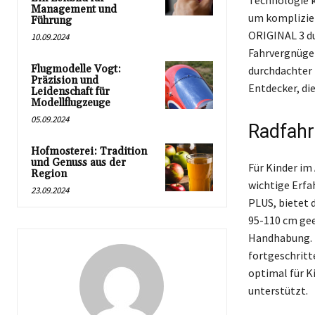
Technologie k
Management und
um komplizie
Führung
ORIGINAL 3 d
10.09.2024
Fahrvergnüge
Flugmodelle Vogt:
durchdachter 
Präzision und
Entdecker, di
Leidenschaft für
Modellflugzeuge
05.09.2024
Radfahr
Hofmosterei: Tradition
und Genuss aus der
Für Kinder im 
Region
wichtige Erfa
23.09.2024
PLUS, bietet 
95-110 cm gee
Handhabung. Mi
fortgeschritt
optimal für K
unterstützt.