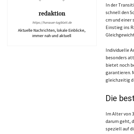
In der Transi
schnell den S
redaktion
cm und einer s
https://hanauer-tagblatt.de
Einstieg ins R
Aktuelle Nachrichten, lokale Einblicke,
Gleichgewicht
immer nah und aktuell
Individuelle
besonders att
bietet noch b
garantieren. 
gleichzeitig 
Die bes
Im Alter von 
darum geht, d
speziell auf 