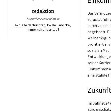
Einkomm
redaktion
Das Vermögen 
https://hanauer-tagblatt.de
zurückzuführe
Aktuelle Nachrichten, lokale Einblicke,
durch verschi
immer nah und aktuell
begeistert. D
Werbemöglichk
profitiert er
sozialen Medi
Entwicklungen
seiner Karrier
Einkommensqu
eine stabile f
Zukunft
Im Jahr 2024 
Euro geschätzt