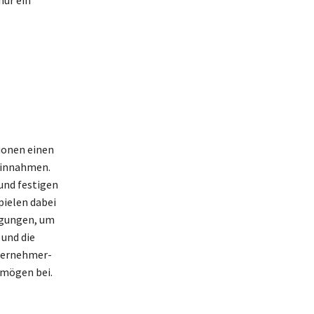
nur ein
ionen einen
 Einnahmen.
und festigen
pielen dabei
ligungen, um
und die
nternehmer-
rmögen bei.