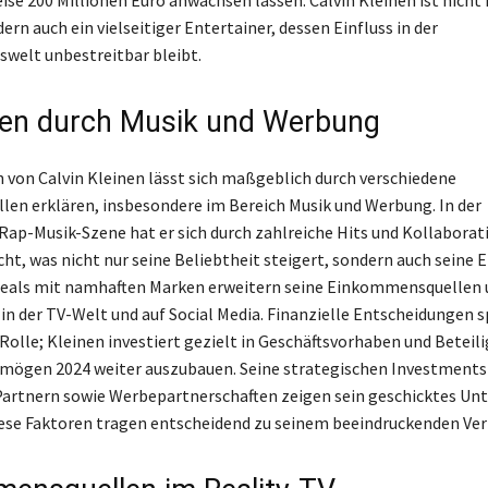
se 200 Millionen Euro anwachsen lassen. Calvin Kleinen ist nicht 
ern auch ein vielseitiger Entertainer, dessen Einfluss in der
welt unbestreitbar bleibt.
en durch Musik und Werbung
von Calvin Kleinen lässt sich maßgeblich durch verschiedene
en erklären, insbesondere im Bereich Musik und Werbung. In der
ap-Musik-Szene hat er sich durch zahlreiche Hits und Kollaborat
, was nicht nur seine Beliebtheit steigert, sondern auch seine
eals mit namhaften Marken erweitern seine Einkommensquellen 
 in der TV-Welt und auf Social Media. Finanzielle Entscheidungen s
 Rolle; Kleinen investiert gezielt in Geschäftsvorhaben und Betei
mögen 2024 weiter auszubauen. Seine strategischen Investments 
Partnern sowie Werbepartnerschaften zeigen sein geschicktes U
iese Faktoren tragen entscheidend zu seinem beeindruckenden Ve