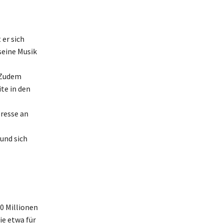
 er sich
seine Musik
 Zudem
te in den
eresse an
und sich
0 Millionen
ie etwa für