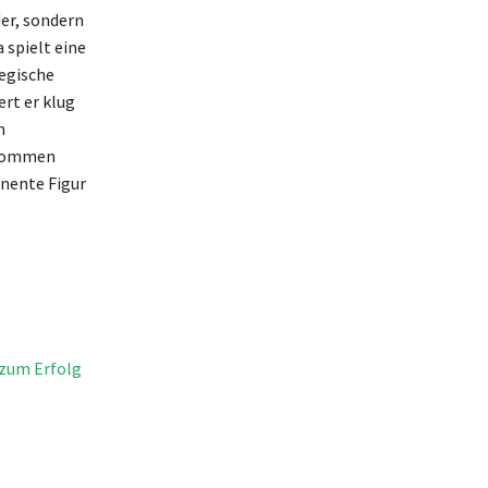
der, sondern
 spielt eine
tegische
ert er klug
m
nkommen
inente Figur
 zum Erfolg