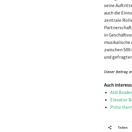
seine Auftritt
auch die Einn
zentrale Roll
Partnerschafte
in Geschäftsv
musikalische 
zwischen 500.
und gefragten
Auch interess
Aldi Brüde
Elevator B
Prinz Harr
Teilen