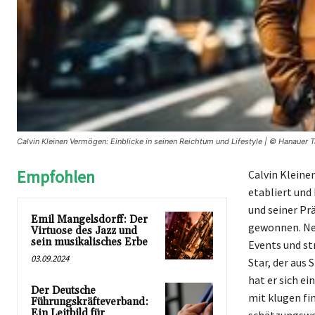
Calvin Kleinen Vermögen: Einblicke in seinen Reichtum und Lifestyle | © Hanauer T
Empfohlen
Calvin Kleine
etabliert und
und seiner Pr
Emil Mangelsdorff: Der
gewonnen. Neb
Virtuose des Jazz und
sein musikalisches Erbe
Events und st
03.09.2024
Star, der aus 
hat er sich e
Der Deutsche
mit klugen fi
Führungskräfteverband:
Ein Leitbild für