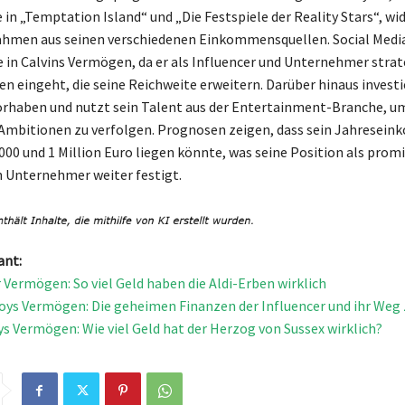
e in „Temptation Island“ und „Die Festspiele der Reality Stars“, wi
ahmen aus seinen verschiedenen Einkommensquellen. Social Media
e in Calvins Vermögen, da er als Influencer und Unternehmer stra
n eingeht, die seine Reichweite erweitern. Darüber hinaus investi
orhaben und nutzt sein Talent aus der Entertainment-Branche, u
Ambitionen zu verfolgen. Prognosen zeigen, dass sein Jahresei
000 und 1 Million Euro liegen könnte, was seine Position als prom
 Unternehmer weiter festigt.
ant:
r Vermögen: So viel Geld haben die Aldi-Erben wirklich
oys Vermögen: Die geheimen Finanzen der Influencer und ihr Weg
ys Vermögen: Wie viel Geld hat der Herzog von Sussex wirklich?