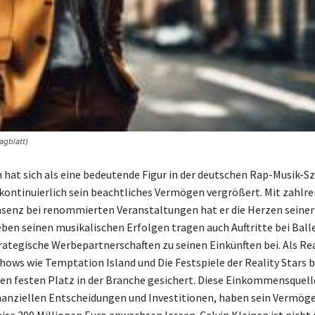
agblatt)
n hat sich als eine bedeutende Figur in der deutschen Rap-Musik-S
 kontinuierlich sein beachtliches Vermögen vergrößert. Mit zahlre
äsenz bei renommierten Veranstaltungen hat er die Herzen seiner
en seinen musikalischen Erfolgen tragen auch Auftritte bei Bal
rategische Werbepartnerschaften zu seinen Einkünften bei. Als Rea
Shows wie Temptation Island und Die Festspiele der Reality Stars b
inen festen Platz in der Branche gesichert. Diese Einkommensquel
nanziellen Entscheidungen und Investitionen, haben sein Vermöge