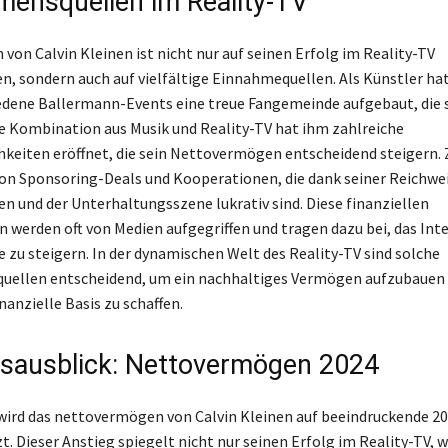
ensquellen im Reality-TV
von Calvin Kleinen ist nicht nur auf seinen Erfolg im Reality-TV
n, sondern auch auf vielfältige Einnahmequellen. Als Künstler hat
edene Ballermann-Events eine treue Fangemeinde aufgebaut, die 
ie Kombination aus Musik und Reality-TV hat ihm zahlreiche
eiten eröffnet, die sein Nettovermögen entscheidend steigern.
 von Sponsoring-Deals und Kooperationen, die dank seiner Reichwei
en und der Unterhaltungsszene lukrativ sind. Diese finanziellen
 werden oft von Medien aufgegriffen und tragen dazu bei, das Int
e zu steigern. In der dynamischen Welt des Reality-TV sind solche
ellen entscheidend, um ein nachhaltiges Vermögen aufzubauen 
inanzielle Basis zu schaffen.
sausblick: Nettovermögen 2024
wird das nettovermögen von Calvin Kleinen auf beeindruckende 20
. Dieser Anstieg spiegelt nicht nur seinen Erfolg im Reality-TV, w