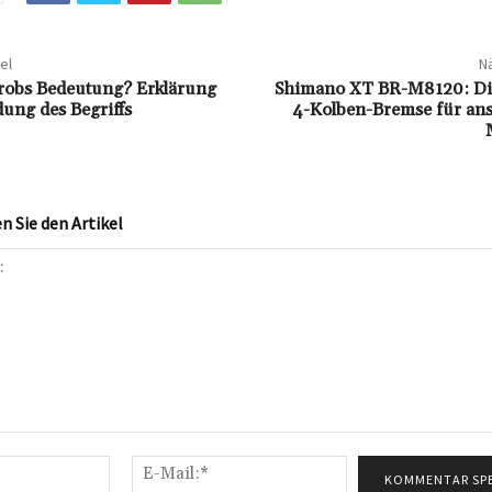
el
Nä
Probs Bedeutung? Erklärung
Shimano XT BR-M8120: Die
ung des Begriffs
4-Kolben-Bremse für ans
 Sie den Artikel
Name:*
E-
Mail:*