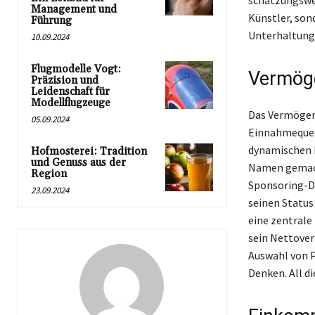
schätzungswei
Management und
Künstler, sond
Führung
Unterhaltungs
10.09.2024
Flugmodelle Vogt:
Vermög
Präzision und
Leidenschaft für
Modellflugzeuge
Das Vermögen 
05.09.2024
Einnahmequell
dynamischen R
Hofmosterei: Tradition
und Genuss aus der
Namen gemacht
Region
Sponsoring-D
23.09.2024
seinen Status
eine zentrale
sein Nettover
Auswahl von 
Denken. All d