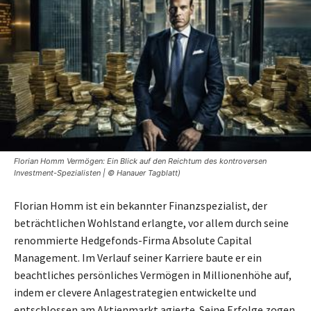
Florian Homm Vermögen: Ein Blick auf den Reichtum des kontroversen
Investment-Spezialisten | © Hanauer Tagblatt)
Florian Homm ist ein bekannter Finanzspezialist, der
beträchtlichen Wohlstand erlangte, vor allem durch seine
renommierte Hedgefonds-Firma Absolute Capital
Management. Im Verlauf seiner Karriere baute er ein
beachtliches persönliches Vermögen in Millionenhöhe auf,
indem er clevere Anlagestrategien entwickelte und
entschlossen am Aktienmarkt agierte. Seine Erfolge zogen