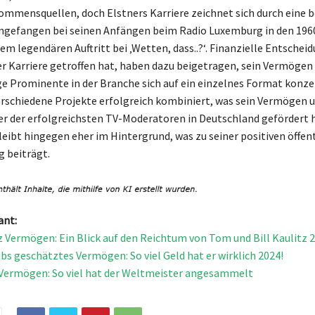
ommensquellen, doch Elstners Karriere zeichnet sich durch eine 
 angefangen bei seinen Anfängen beim Radio Luxemburg in den 196
nem legendären Auftritt bei ‚Wetten, dass..?‘. Finanzielle Entscheid
er Karriere getroffen hat, haben dazu beigetragen, sein Vermögen 
e Prominente in der Branche sich auf ein einzelnes Format konze
erschiedene Projekte erfolgreich kombiniert, was sein Vermögen 
ner der erfolgreichsten TV-Moderatoren in Deutschland gefördert h
leibt hingegen eher im Hintergrund, was zu seiner positiven öffen
beiträgt.
ant:
z Vermögen: Ein Blick auf den Reichtum von Tom und Bill Kaulitz 
bs geschätztes Vermögen: So viel Geld hat er wirklich 2024!
Vermögen: So viel hat der Weltmeister angesammelt