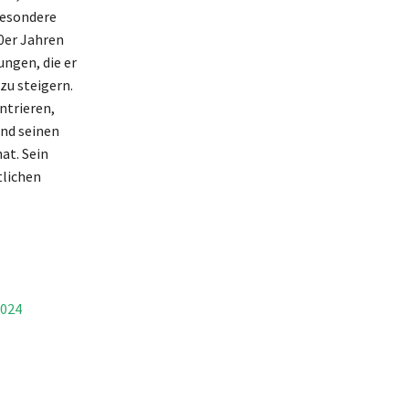
besondere
0er Jahren
ungen, die er
zu steigern.
ntrieren,
und seinen
at. Sein
tlichen
2024