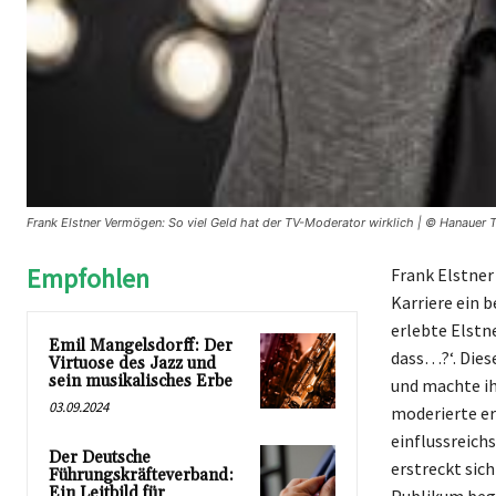
Frank Elstner Vermögen: So viel Geld hat der TV-Moderator wirklich | © Hanauer T
Empfohlen
Frank Elstner 
Karriere ein 
erlebte Elstn
Emil Mangelsdorff: Der
dass…?‘. Dies
Virtuose des Jazz und
sein musikalisches Erbe
und machte ih
03.09.2024
moderierte er
einflussreich
Der Deutsche
erstreckt sic
Führungskräfteverband:
Ein Leitbild für