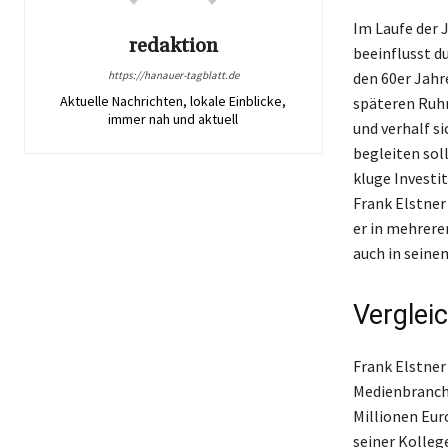
Im Laufe der 
redaktion
beeinflusst d
https://hanauer-tagblatt.de
den 60er Jahr
Aktuelle Nachrichten, lokale Einblicke,
späteren Ruhm
immer nah und aktuell
und verhalf si
begleiten sol
kluge Investi
Frank Elstner 
er in mehreren
auch in seine
Verglei
Frank Elstner
Medienbranch
Millionen Eur
seiner Kolleg