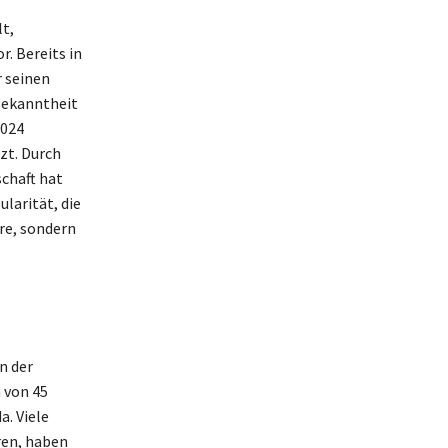
t,
. Bereits in
r seinen
Bekanntheit
2024
zt. Durch
schaft hat
larität, die
ere, sondern
n der
 von 45
. Viele
ren, haben