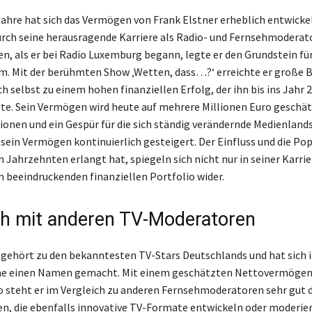
Jahre hat sich das Vermögen von Frank Elstner erheblich entwickel
urch seine herausragende Karriere als Radio- und Fernsehmoderator
en, als er bei Radio Luxemburg begann, legte er den Grundstein fü
. Mit der berühmten Show ‚Wetten, dass…?‘ erreichte er große 
ch selbst zu einem hohen finanziellen Erfolg, der ihn bis ins Jahr 
lte. Sein Vermögen wird heute auf mehrere Millionen Euro geschät
tionen und ein Gespür für die sich ständig verändernde Medienland
sein Vermögen kontinuierlich gesteigert. Der Einfluss und die Popu
 Jahrzehnten erlangt hat, spiegeln sich nicht nur in seiner Karri
m beeindruckenden finanziellen Portfolio wider.
ch mit anderen TV-Moderatoren
 gehört zu den bekanntesten TV-Stars Deutschlands und hat sich i
e einen Namen gemacht. Mit einem geschätzten Nettovermögen
o steht er im Vergleich zu anderen Fernsehmoderatoren sehr gut da
en, die ebenfalls innovative TV-Formate entwickeln oder moderie