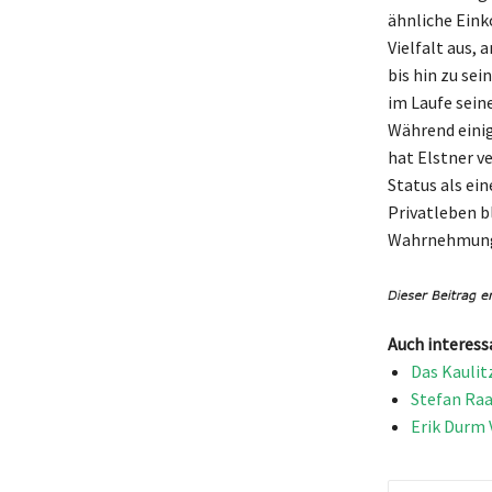
ähnliche Eink
Vielfalt aus,
bis hin zu sei
im Laufe sein
Während einig
hat Elstner v
Status als ei
Privatleben b
Wahrnehmung 
Auch interess
Das Kaulit
Stefan Raa
Erik Durm 