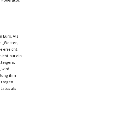
V-Moderator,
 Euro. Als
e „Wetten,
 erreicht.
nicht nur ein
steigern.
 wird
klung ihm
e tragen
tatus als