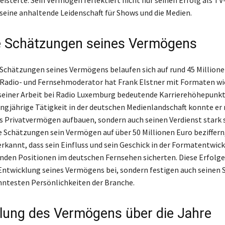
isterte. Sein Vermögen reflektiert nicht nur seinen Erfolg als T
seine anhaltende Leidenschaft für Shows und die Medien.
e Schätzungen seines Vermögens
 Schätzungen seines Vermögens belaufen sich auf rund 45 Millionen
 Radio- und Fernsehmoderator hat Frank Elstner mit Formaten wi
einer Arbeit bei Radio Luxemburg bedeutende Karrierehöhepunkte
angjährige Tätigkeit in der deutschen Medienlandschaft konnte er 
s Privatvermögen aufbauen, sondern auch seinen Verdienst stark 
 Schätzungen sein Vermögen auf über 50 Millionen Euro beziffern,
rkannt, dass sein Einfluss und sein Geschick in der Formatentwic
enden Positionen im deutschen Fernsehen sicherten. Diese Erfolg
 Entwicklung seines Vermögens bei, sondern festigen auch seinen S
nntesten Persönlichkeiten der Branche.
lung des Vermögens über die Jahre