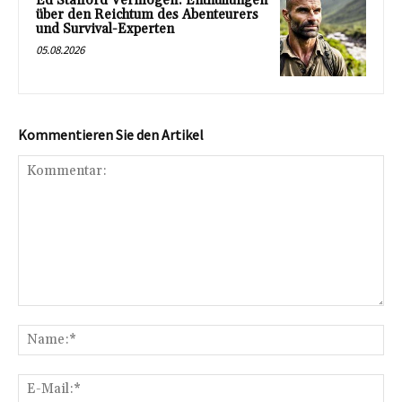
Ed Stafford Vermögen: Enthüllungen
über den Reichtum des Abenteurers
und Survival-Experten
05.08.2026
Kommentieren Sie den Artikel
Kommentar:
Na
E-
Mai