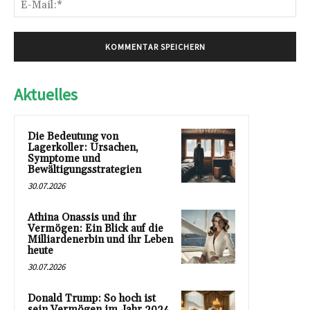
E-
Mai
Aktuelles
Die Bedeutung von
Lagerkoller: Ursachen,
Symptome und
Bewältigungsstrategien
30.07.2026
Athina Onassis und ihr
Vermögen: Ein Blick auf die
Milliardenerbin und ihr Leben
heute
30.07.2026
Donald Trump: So hoch ist
sein Vermögen im Jahr 2024