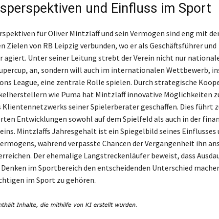
sperspektiven und Einfluss im Sport
rspektiven für Oliver Mintzlaff und sein Vermögen sind eng mit de
n Zielen von RB Leipzig verbunden, wo er als Geschäftsführer und
agiert. Unter seiner Leitung strebt der Verein nicht nur nationale
upercup, an, sondern will auch im internationalen Wettbewerb, i
ons League, eine zentrale Rolle spielen. Durch strategische Koop
kelherstellern wie Puma hat Mintzlaff innovative Möglichkeiten z
 Klientennetzwerks seiner Spielerberater geschaffen. Dies führt z
en Entwicklungen sowohl auf dem Spielfeld als auch in der finan
eins. Mintzlaffs Jahresgehalt ist ein Spiegelbild seines Einflusses
ermögens, während verpasste Chancen der Vergangenheit ihn an
 erreichen. Der ehemalige Langstreckenläufer beweist, dass Ausda
s Denken im Sportbereich den entscheidenden Unterschied mache
htigen im Sport zu gehören.