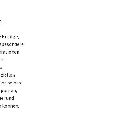
n
 Erfolge,
nsbesondere
erationen
ur
u
ziellen
 und seines
spornen,
uer und
n können,