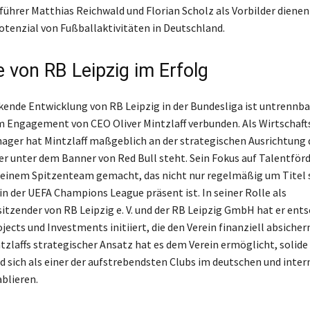
führer Matthias Reichwald und Florian Scholz als Vorbilder dienen
tenzial von Fußballaktivitäten in Deutschland.
e von RB Leipzig im Erfolg
kende Entwicklung von RB Leipzig in der Bundesliga ist untrennba
m Engagement von CEO Oliver Mintzlaff verbunden. Als Wirtscha
ger hat Mintzlaff maßgeblich an der strategischen Ausrichtung 
er unter dem Banner von Red Bull steht. Sein Fokus auf Talentför
 einem Spitzenteam gemacht, das nicht nur regelmäßig um Titel s
in der UEFA Champions League präsent ist. In seiner Rolle als
itzender von RB Leipzig e. V. und der RB Leipzig GmbH hat er ent
ects und Investments initiiert, die den Verein finanziell absicher
tzlaffs strategischer Ansatz hat es dem Verein ermöglicht, solide
nd sich als einer der aufstrebendsten Clubs im deutschen und inte
ablieren.