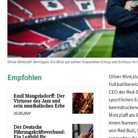
Oliver Mintzlaff Vermögen: Ein Blick auf seinen finanziellen Erfolg und Einfluss i
Empfohlen
Oliver Mintzl
Fußballbereic
CEO der Red-B
Emil Mangelsdorff: Der
sportlichen E
Virtuose des Jazz und
sein musikalisches Erbe
beeindruckend
03.09.2024
Mintzlaff als
einen Namen 
Der Deutsche
von Red Bull,
Führungskräfteverband:
Ein Leitbild für