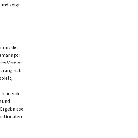
 und zeigt
r mit der
ftsmanager
des Vereins
derung hat
pielt,
scheidende
n und
 Ergebnisse
rnationalen