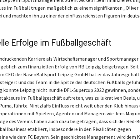
onzepte im Sportmanagement zu entwickeln. Sein finanzielles E
luss im Fußball trugen maßgeblich zu einem signifikanten „Oliver 
 und machten ihn zu einer der einflussreichsten Figuren im deut
lle Erfolge im Fußballgeschäft
indruckenden Karriere als Wirtschaftsmanager und Sportmanager 
geblich zum finanziellen Erfolg von RB Leipzig beigetragen. Seit 
m CEO der RasenBallsport Leipzig GmbH hat er das Jahresgehalt
esteigert und das Team in die Spitze des deutschen Fußballs geführ
g konnte Leipzig nicht nur die DFL-Supercup 2022 gewinnen, sonde
ptakteure im Fußballgeschäft auftreten, was zu lukrativen Deals, 
uma, führte. Mintzlaffs Einfluss reicht weit über den Klub hinaus 
ooperationen mit Spielern, Agenten und Managern wie Jens May un
olge des Vereins haben auch dazu beigetragen, dass sich der Red-
ballbusiness etabliert, insbesondere in den Rivalitäten gegen
eine wie dem FC Bayern. Sein geschicktes Management wird dem 