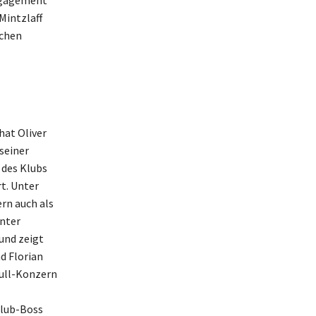
ngagement
Mintzlaff
schen
hat Oliver
seiner
 des Klubs
t. Unter
rn auch als
unter
und zeigt
d Florian
Bull-Konzern
Klub-Boss