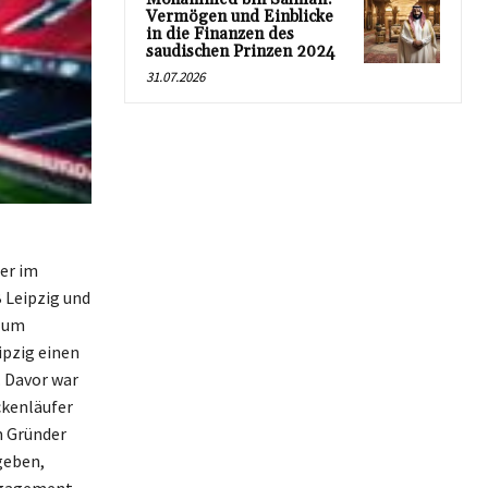
Vermögen und Einblicke
in die Finanzen des
saudischen Prinzen 2024
31.07.2026
der im
 Leipzig und
 zum
ipzig einen
. Davor war
ckenläufer
m Gründer
geben,