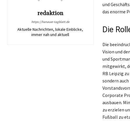
und Geschäfts
das enorme Po
redaktion
https://hanauer-tagblatt.de
Die Roll
Aktuelle Nachrichten, lokale Einblicke,
immer nah und aktuell
Die beeindruc
Vision und de
und Sportmana
mitgewirkt, d
RB Leipzig zu
sondern auch 
Vorstandsvors
Corporate Proj
ausbauen. Min
zu erzielen u
Fußball zu et