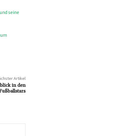
und seine
htum
chster Artikel
lick in den
Fußballstars