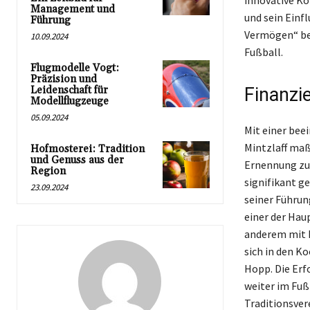
innovative K
Management und
und sein Einf
Führung
Vermögen“ bei
10.09.2024
Fußball.
Flugmodelle Vogt:
Präzision und
Leidenschaft für
Finanzie
Modellflugzeuge
05.09.2024
Mit einer bee
Mintzlaff maß
Hofmosterei: Tradition
und Genuss aus der
Ernennung zu
Region
signifikant g
23.09.2024
seiner Führun
einer der Hau
anderem mit P
sich in den K
Hopp. Die Erf
weiter im Fuß
Traditionsver