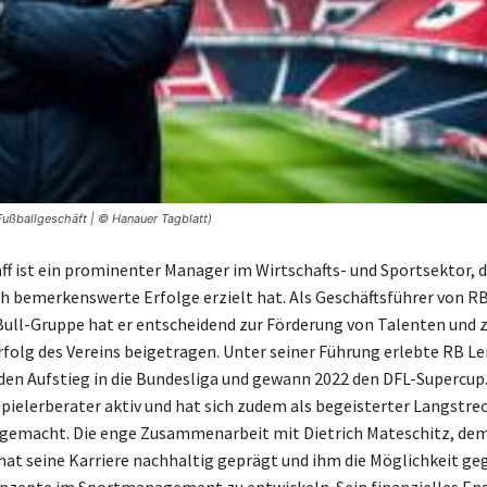
m Fußballgeschäft | © Hanauer Tagblatt)
aff ist ein prominenter Manager im Wirtschafts- und Sportsektor, 
h bemerkenswerte Erfolge erzielt hat. Als Geschäftsführer von RB
ull-Gruppe hat er entscheidend zur Förderung von Talenten und
rfolg des Vereins beigetragen. Unter seiner Führung erlebte RB Le
en Aufstieg in die Bundesliga und gewann 2022 den DFL-Supercup
 Spielerberater aktiv und hat sich zudem als begeisterter Langstre
gemacht. Die enge Zusammenarbeit mit Dietrich Mateschitz, de
 hat seine Karriere nachhaltig geprägt und ihm die Möglichkeit ge