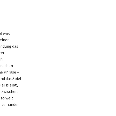
d wird
einer
endung das
ter
ch
enschen
ne Phrase –
und das Spiel
ar bleibt,
n zwischen
lso weit
miteinander