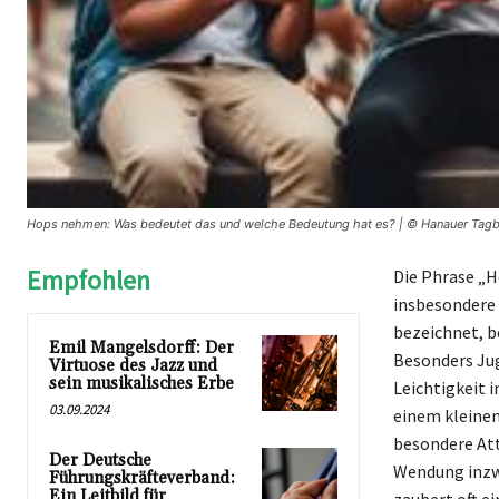
Hops nehmen: Was bedeutet das und welche Bedeutung hat es? | © Hanauer Tagbl
Empfohlen
Die Phrase „
insbesondere 
bezeichnet, b
Emil Mangelsdorff: Der
Besonders Jug
Virtuose des Jazz und
sein musikalisches Erbe
Leichtigkeit 
03.09.2024
einem kleinen
besondere Att
Der Deutsche
Wendung inzwi
Führungskräfteverband:
Ein Leitbild für