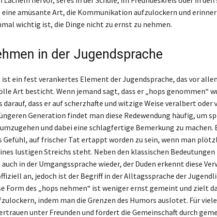
n Lächeln hervor, sei es in der Schule, im Freundeskreis oder in den
st eine amüsante Art, die Kommunikation aufzulockern und erinner
mal wichtig ist, die Dinge nicht zu ernst zu nehmen.
hmen in der Jugendsprache
st ein fest verankertes Element der Jugendsprache, das vor alle
lle Art besticht. Wenn jemand sagt, dass er „hops genommen“ wur
s darauf, dass er auf scherzhafte und witzige Weise veralbert oder 
 jüngeren Generation findet man diese Redewendung häufig, um sp
 umzugehen und dabei eine schlagfertige Bemerkung zu machen. 
s Gefühl, auf frischer Tat ertappt worden zu sein, wenn man plötz
ines lustigen Streichs steht. Neben den klassischen Bedeutungen 
auch in der Umgangssprache wieder, der Duden erkennt diese Ve
fiziell an, jedoch ist der Begriff in der Alltagssprache der Jugendl
ese Form des „hops nehmen“ ist weniger ernst gemeint und zielt da
ulockern, indem man die Grenzen des Humors auslotet. Für viele i
ertrauen unter Freunden und fördert die Gemeinschaft durch ge