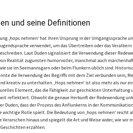
en und seine Definitionen
ung ‚hops nehmen‘ hat ihren Ursprung in der Umgangssprache un
 Jugendsprache verwendet, um das Übertreiben oder das Veralbern 
beschreiben. Laut Duden signalisiert die Verwendung dieser Redew
on Realität zugunsten humorvoller, manchmal auch märchenhaf
wie sie im Seemannsgarn oder beim Flunkern üblich sind. Historis
nnte die Verwendung des Begriffs mit dem Ziel verbunden sein, M
und kreativ zu unterhalten. ‚Hops nehmen‘ ist also mehr als nur ei
lturelles Element, das die Fähigkeit zur geschickten Unterhaltung 
eit reflektiert. Obwohl die genaue Herkunft der Redewendung unkl
der Duden, dass der Prozess des Anflunkerns in der Kommunikatio
 wichtige Rolle spielt. Die Bedeutung von ‚hops nehmen‘ reicht a
e Verarschen hinaus und spiegelt die Art und Weise wider, wie wir 
Geschichten erzählen.