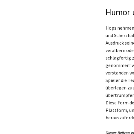
Humor u
Hops nehmen i
und Scherzhaf
Ausdruck sein
veralbern oder
schlagfertig z
genommen‘ wir
verstanden w
Spieler die T
überlegen zu 
übertrumpfen,
Diese Form de
Plattform, u
herauszuforde