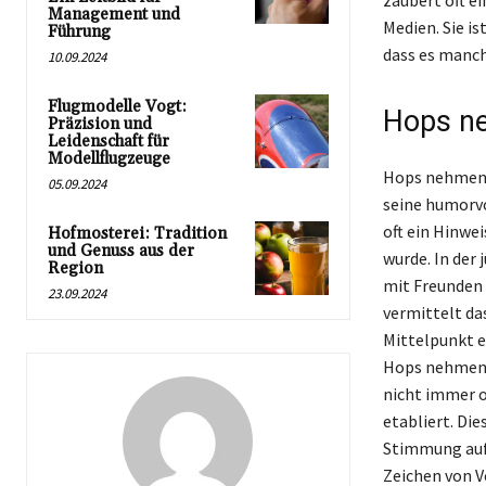
zaubert oft ei
Management und
Medien. Sie i
Führung
dass es manch
10.09.2024
Flugmodelle Vogt:
Hops ne
Präzision und
Leidenschaft für
Modellflugzeuge
Hops nehmen i
05.09.2024
seine humorvo
oft ein Hinwei
Hofmosterei: Tradition
und Genuss aus der
wurde. In der
Region
mit Freunden
23.09.2024
vermittelt da
Mittelpunkt e
Hops nehmen 
nicht immer of
etabliert. Di
Stimmung aufz
Zeichen von V