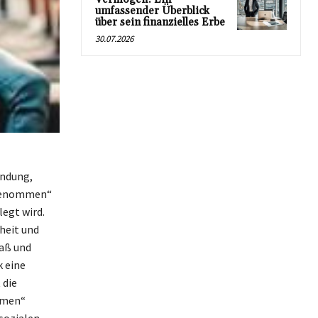
umfassender Überblick
über sein finanzielles Erbe
30.07.2026
endung,
 genommen“
legt wird.
heit und
paß und
k eine
 die
hmen“