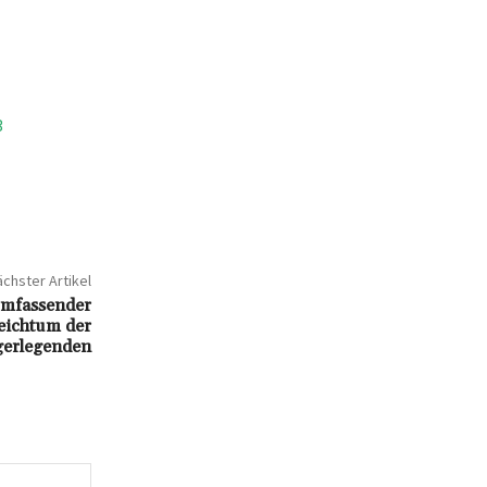
3
chster Artikel
umfassender
Reichtum der
gerlegenden