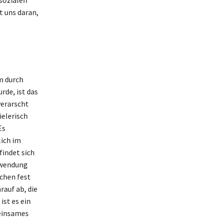
 sozialen
t uns daran,
m durch
de, ist das
verarscht
ielerisch
Es
lich im
findet sich
rwendung
ichen fest
rauf ab, die
st es ein
meinsames