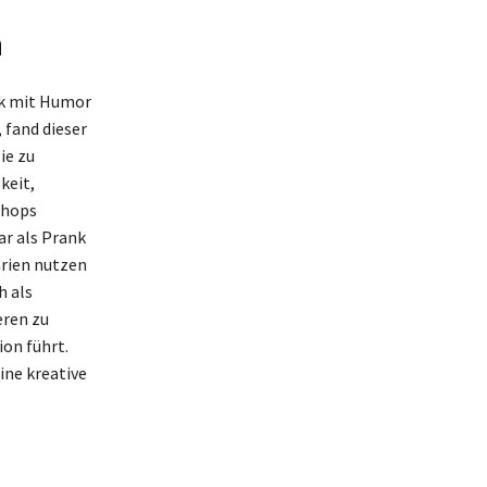
n
rk mit Humor
 fand dieser
ie zu
keit,
 ‚hops
ar als Prank
rien nutzen
h als
eren zu
on führt.
ine kreative