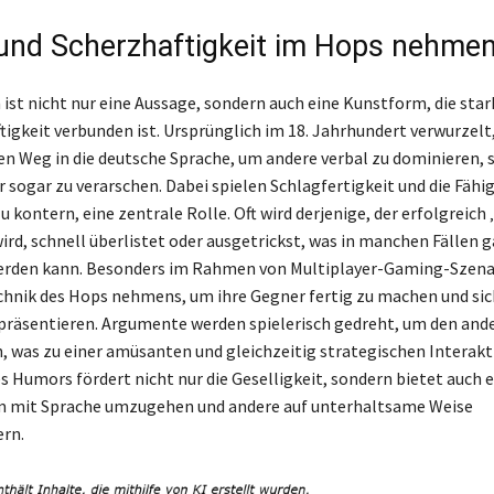
nd Scherzhaftigkeit im Hops nehme
st nicht nur eine Aussage, sondern auch eine Kunstform, die sta
tigkeit verbunden ist. Ursprünglich im 18. Jahrhundert verwurzelt,
en Weg in die deutsche Sprache, um andere verbal zu dominieren, s
 sogar zu verarschen. Dabei spielen Schlagfertigkeit und die Fähig
u kontern, eine zentrale Rolle. Oft wird derjenige, der erfolgreich
d, schnell überlistet oder ausgetrickst, was in manchen Fällen g
erden kann. Besonders im Rahmen von Multiplayer-Gaming-Szena
echnik des Hops nehmens, um ihre Gegner fertig zu machen und sic
präsentieren. Argumente werden spielerisch gedreht, um den and
 was zu einer amüsanten und gleichzeitig strategischen Interakti
s Humors fördert nicht nur die Geselligkeit, sondern bietet auch e
m mit Sprache umzugehen und andere auf unterhaltsame Weise
rn.