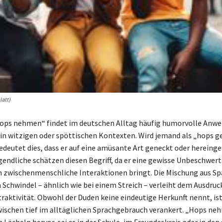
att)
Hops nehmen“ findet im deutschen Alltag häufig humorvolle Anw
in witzigen oder spöttischen Kontexten. Wird jemand als „hops
edeutet dies, dass er auf eine amüsante Art geneckt oder hereinge
endliche schätzen diesen Begriff, da er eine gewisse Unbeschwert
in zwischenmenschliche Interaktionen bringt. Die Mischung aus S
 Schwindel – ähnlich wie bei einem Streich – verleiht dem Ausdruc
raktivität. Obwohl der Duden keine eindeutige Herkunft nennt, ist
schen tief im alltäglichen Sprachgebrauch verankert. „Hops ne