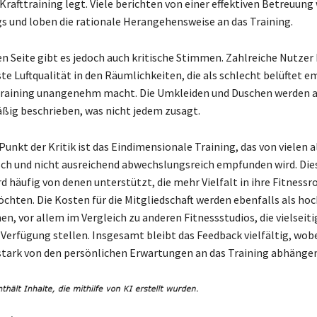
Krafttraining legt. Viele berichten von einer effektiven Betreuun
s und loben die rationale Herangehensweise an das Training.
n Seite gibt es jedoch auch kritische Stimmen. Zahlreiche Nutzer 
ste Luftqualität in den Räumlichkeiten, die als schlecht belüftet 
Training unangenehm macht. Die Umkleiden und Duschen werden al
ig beschrieben, was nicht jedem zusagt.
Punkt der Kritik ist das Eindimensionale Training, das von vielen a
ch und nicht ausreichend abwechslungsreich empfunden wird. Die
d häufig von denen unterstützt, die mehr Vielfalt in ihre Fitnessr
chten. Die Kosten für die Mitgliedschaft werden ebenfalls als hoc
 vor allem im Vergleich zu anderen Fitnessstudios, die vielseiti
Verfügung stellen. Insgesamt bleibt das Feedback vielfältig, wobe
tark von den persönlichen Erwartungen an das Training abhängen