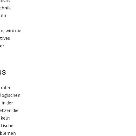
nicht
echnik
ann
, wird die
tives
der
us
traler
ologischen
 in der
etzen die
skeln
atische
roblemen