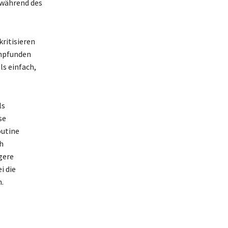
g während des
kritisieren
empfunden
s einfach,
ls
se
outine
h
gere
i die
.