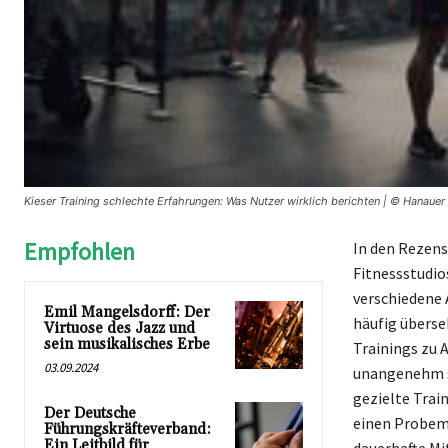
Kieser Training schlechte Erfahrungen: Was Nutzer wirklich berichten | © Hanauer 
Empfohlen
In den Rezensi
Fitnessstudio
verschiedene 
Emil Mangelsdorff: Der
häufig überse
Virtuose des Jazz und
sein musikalisches Erbe
Trainings zu 
03.09.2024
unangenehm se
gezielte Trai
Der Deutsche
einen Probem
Führungskräfteverband:
Ein Leitbild für