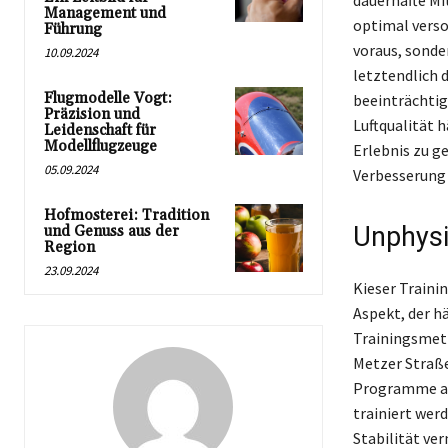
dauerhafte Mit
Management und
optimal versor
Führung
voraus, sonde
10.09.2024
letztendlich 
Flugmodelle Vogt:
beeinträchtig
Präzision und
Luftqualität 
Leidenschaft für
Modellflugzeuge
Erlebnis zu ge
05.09.2024
Verbesserung 
Hofmosterei: Tradition
Unphysi
und Genuss aus der
Region
23.09.2024
Kieser Trainin
Aspekt, der h
Trainingsmeth
Metzer Straße
Programme auf
trainiert wer
Stabilität ve