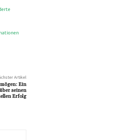
derte
rmationen
chster Artikel
rmögen: Ein
über seinen
ellen Erfolg