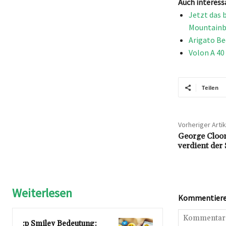
Auch interess
Jetzt das 
Mountainb
Arigato Be
Volon A 40
Teilen
Vorheriger Artik
George Cloon
verdient der
Weiterlesen
Kommentieren
:p Smiley Bedeutung: