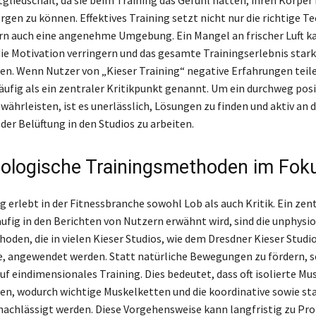
gliedschaft, da sie beim Training das Gefühl hatten, ihren Körper 
gen zu können. Effektives Training setzt nicht nur die richtige T
rn auch eine angenehme Umgebung. Ein Mangel an frischer Luft k
die Motivation verringern und das gesamte Trainingserlebnis stark
en. Wenn Nutzer von „Kieser Training“ negative Erfahrungen teilen
häufig als ein zentraler Kritikpunkt genannt. Um ein durchweg posi
währleisten, ist es unerlässlich, Lösungen zu finden und aktiv an 
der Belüftung in den Studios zu arbeiten.
ologische Trainingsmethoden im Fok
g erlebt in der Fitnessbranche sowohl Lob als auch Kritik. Ein zen
äufig in den Berichten von Nutzern erwähnt wird, sind die unphysi
oden, die in vielen Kieser Studios, wie dem Dresdner Kieser Studio
, angewendet werden. Statt natürliche Bewegungen zu fördern, s
 eindimensionales Training. Dies bedeutet, dass oft isolierte Mu
den, wodurch wichtige Muskelketten und die koordinative sowie st
rnachlässigt werden. Diese Vorgehensweise kann langfristig zu P