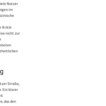
iele Nutzer
ungen im
izinische
 Kritik
se nicht zur
e
geboten
zheitlichen
ng
etzer Straße,
. Ein klarer
d.
e, das den