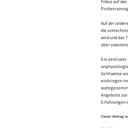
Fokus auf das 
Probetraining
Auf der andere
die schlechte
wird und das 
aber zweckmäß
Ein zentraler 
unphysiologis
Sichtweise wir
einbringen mö
wahrgenommen,
Angebote zur 
Erfahrungen s