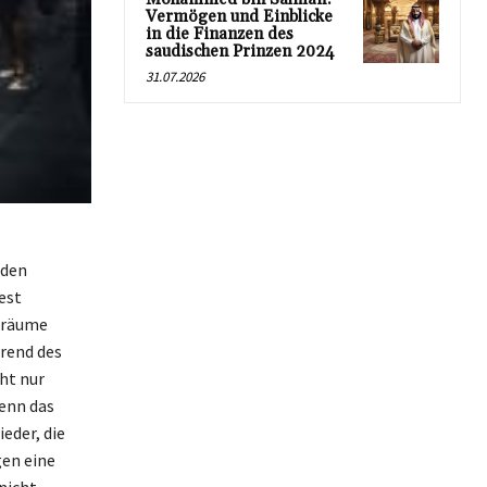
Vermögen und Einblicke
in die Finanzen des
saudischen Prinzen 2024
31.07.2026
 den
est
gsräume
hrend des
ht nur
enn das
eder, die
en eine