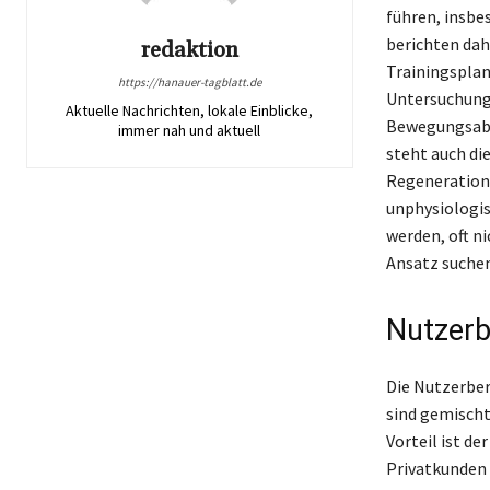
führen, insbe
berichten dah
redaktion
Trainingsplan
https://hanauer-tagblatt.de
Untersuchunge
Aktuelle Nachrichten, lokale Einblicke,
Bewegungsablä
immer nah und aktuell
steht auch di
Regeneration 
unphysiologis
werden, oft n
Ansatz suchen
Nutzerb
Die Nutzerber
sind gemischt
Vorteil ist de
Privatkunden 