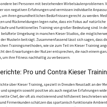
sondere bei Personen mit bestehenden Wirbelsäulenproblemen. V
er von negativen Erfahrungen und vermissen individuelle Anpass
, um ihren gesundheitlichen Bedürfnissen gerecht zu werden. Med
n und Rückmeldungen legen nahe, dass ein Fokus auf natürliche
ufe und funktionelles Training von großer Bedeutung sind. In der
e belüftete Umgebung in manchen Kieser Studios, die möglicherwei
der Muskeln beiträgt. Zusammenfassend lässt sich sagen, dass di
chen Trainingsmethoden, wie sie zum Teil im Kieser Training an
icht den Erwartungen der Nutzer entsprechen, die nach einem gan
, um ihre Fitness nachhaltig zu verbessern.
erichte: Pro und Contra Kieser Traini
ichte über Kieser Training, speziell in Dresden Neustadt an der M
 und spiegeln sowohl positive als auch negative Erfahrungen wider
r nette Chef, der oft als motivierend und hilfsbereit beschrieben wir
und Firmenkunden schätzen das spartanisch funktionale Ambient