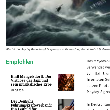
Was ist die Mayday Bedeutung? Ursprung und Verwendung des Notrufs | © Hanaue
Empfohlen
Das Mayday-Si
verwendet wir
Schifffahrt, 
Emil Mangelsdorff: Der
In ernsten Ge
Virtuose des Jazz und
sein musikalisches Erbe
setzen Pilote
03.09.2024
Mayday-Signal
Der Deutsche
In Deutschlan
Führungskräfteverband:
Ein Leitbild für