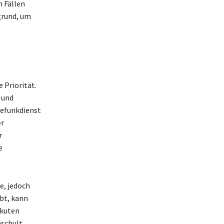
n Fällen
grund, um
 Priorität.
 und
eefunkdienst
er
r
e
e, jedoch
bt, kann
akuten
schult,