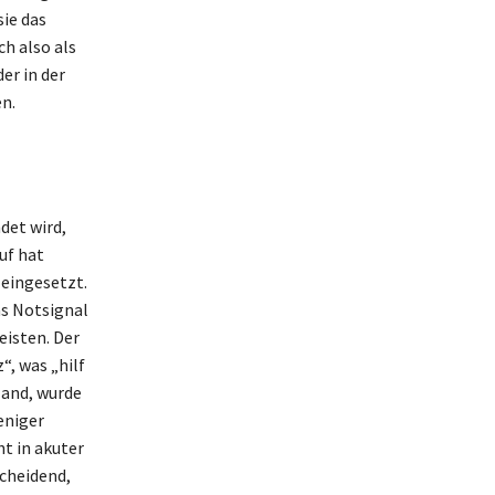
sie das
h also als
er in der
n.
det wird,
uf hat
 eingesetzt.
as Notsignal
eisten. Der
, was „hilf
land, wurde
eniger
ht in akuter
cheidend,