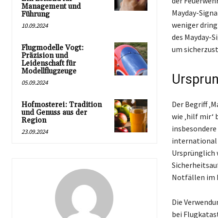
der Feuerwehr,
Management und
Mayday-Signal
Führung
weniger dring
10.09.2024
des Mayday-Si
Flugmodelle Vogt:
um sicherzust
Präzision und
Leidenschaft für
Modellflugzeuge
Ursprun
05.09.2024
Der Begriff ‚M
Hofmosterei: Tradition
und Genuss aus der
wie ‚hilf mir
Region
insbesondere 
23.09.2024
international
Ursprünglich 
Sicherheitsau
Notfällen im
Die Verwendun
bei Flugkatas