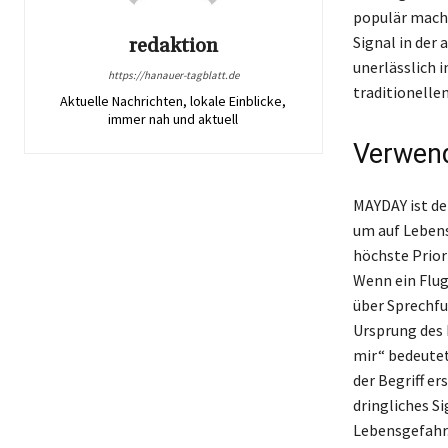
populär machte
Signal in der
redaktion
unerlässlich 
https://hanauer-tagblatt.de
traditionelle
Aktuelle Nachrichten, lokale Einblicke,
immer nah und aktuell
Verwend
MAYDAY ist der
um auf Lebens
höchste Prior
Wenn ein Flugz
über Sprechfu
Ursprung des 
mir“ bedeutet
der Begriff e
dringliches Si
Lebensgefahr.