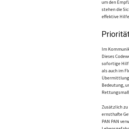
um den Empfän
stehen die Si
effektive Hilfe
Priorit
Im Kommunikat
Dieses Codewo
sofortige Hil
als auch im F
Übermittlung
Bedeutung, um
Rettungsmaßn
Zusätzlich zu
ernsthafte Ge
PAN PAN verwe
Lebensgefahr 