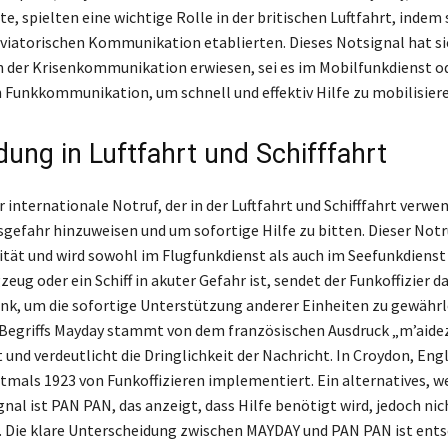
, spielten eine wichtige Rolle in der britischen Luftfahrt, indem 
 aviatorischen Kommunikation etablierten. Dieses Notsignal hat sic
in der Krisenkommunikation erwiesen, sei es im Mobilfunkdienst od
n Funkkommunikation, um schnell und effektiv Hilfe zu mobilisiere
ung in Luftfahrt und Schifffahrt
 internationale Notruf, der in der Luftfahrt und Schifffahrt verwen
gefahr hinzuweisen und um sofortige Hilfe zu bitten. Dieser Notr
ität und wird sowohl im Flugfunkdienst als auch im Seefunkdienst
eug oder ein Schiff in akuter Gefahr ist, sendet der Funkoffizier d
nk, um die sofortige Unterstützung anderer Einheiten zu gewährl
Begriffs Mayday stammt von dem französischen Ausdruck „m’aidez“
 und verdeutlicht die Dringlichkeit der Nachricht. In Croydon, Eng
rstmals 1923 von Funkoffizieren implementiert. Ein alternatives, w
gnal ist PAN PAN, das anzeigt, dass Hilfe benötigt wird, jedoch nic
 Die klare Unterscheidung zwischen MAYDAY und PAN PAN ist ents