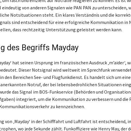
 um rasch und effizient auf Notfälle reagieren zu können. Es ist wi
 eindeutig von anderen Signalen wie PAN PAN zu unterscheiden, w
liche Notsituationen steht. Ein klares Verständnis und die korrek
gnals sind entscheidend für eine erfolgreiche Kommunikation in 
ellen, dass rechtzeitig Unterstützung geleistet werden kann.
g des Begriffs Mayday
ayday‘ hat seinen Ursprung im französischen Ausdruck ‚m’aider‘, wa
‘ bedeutet. Dieser Notsignal wird weltweit im Sprechfunk verwendet
in den Bereichen See- und Flugfunkdienst. Es handelt sich um ein
 anerkannten Notruf, der bei lebensbedrohlichen Situationen eing
wurde das Signal im BOS-Funkservice (Behörden und Organisatio
fgaben) integriert, um die Kommunikation zu verbessern und die P
 Kommunikationsverkehr zu kennzeichnen.
g von ‚Mayday‘ in der Schifffahrt und Luftfahrt ist entscheidend, 
trophen, wo jede Sekunde zählt. Funkoffiziere wie Henry May, der d