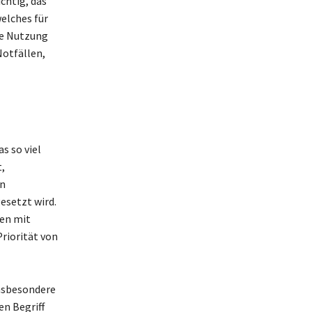
chtig, das
elches für
te Nutzung
Notfällen,
s so viel
,
en
esetzt wird.
nen mit
riorität von
insbesondere
en Begriff