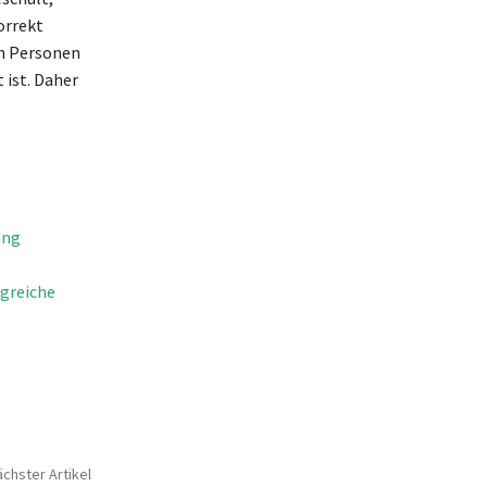
orrekt
en Personen
 ist. Daher
ung
lgreiche
chster Artikel