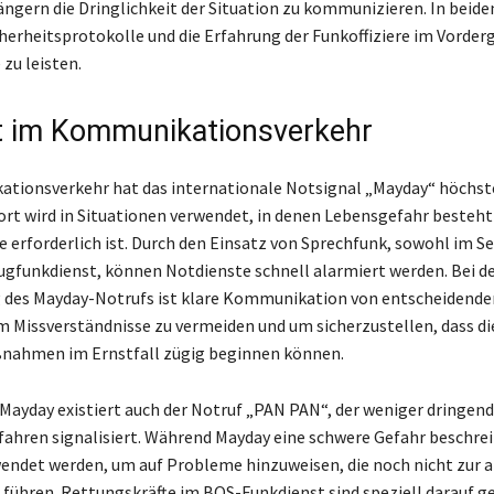
gern die Dringlichkeit der Situation zu kommunizieren. In beide
cherheitsprotokolle und die Erfahrung der Funkoffiziere im Vorder
 zu leisten.
ät im Kommunikationsverkehr
ionsverkehr hat das internationale Notsignal „Mayday“ höchste
rt wird in Situationen verwendet, in denen Lebensgefahr besteht
fe erforderlich ist. Durch den Einsatz von Sprechfunk, sowohl im S
lugfunkdienst, können Notdienste schnell alarmiert werden. Bei d
 des Mayday-Notrufs ist klare Kommunikation von entscheidende
 Missverständnisse zu vermeiden und um sicherzustellen, dass di
ahmen im Ernstfall zügig beginnen können.
 Mayday existiert auch der Notruf „PAN PAN“, der weniger dringend
fahren signalisiert. Während Mayday eine schwere Gefahr beschrei
ndet werden, um auf Probleme hinzuweisen, die noch nicht zur 
führen. Rettungskräfte im BOS-Funkdienst sind speziell darauf ge