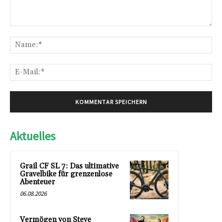
Kommentar:
Na
E-
Mai
Aktuelles
Grail CF SL 7: Das ultimative
Gravelbike für grenzenlose
Abenteuer
06.08.2026
Vermögen von Steve