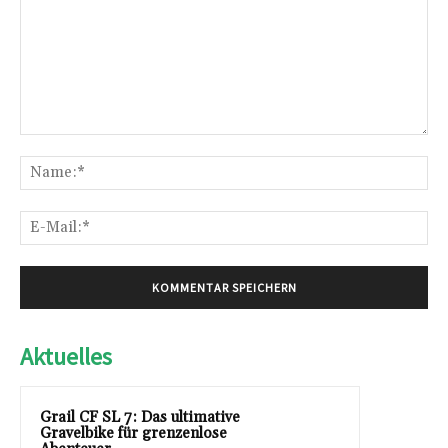
Kommentar:
Na
E-
Mai
Aktuelles
Grail CF SL 7: Das ultimative
Gravelbike für grenzenlose