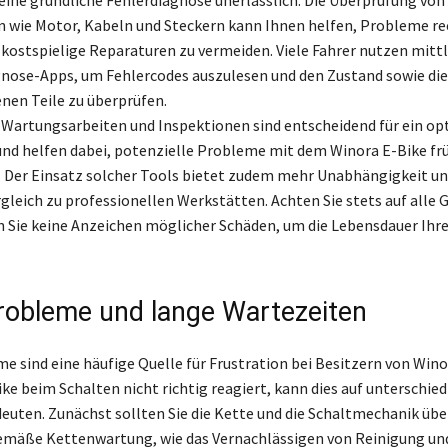
 eine gründliche Fehlerdiagnose unerlässlich. Die Überprüfung von
ie Motor, Kabeln und Steckern kann Ihnen helfen, Probleme rec
kostspielige Reparaturen zu vermeiden. Viele Fahrer nutzen mitt
ose-Apps, um Fehlercodes auszulesen und den Zustand sowie die
enen Teile zu überprüfen.
artungsarbeiten und Inspektionen sind entscheidend für ein op
und helfen dabei, potenzielle Probleme mit dem Winora E-Bike frü
n. Der Einsatz solcher Tools bietet zudem mehr Unabhängigkeit un
gleich zu professionellen Werkstätten. Achten Sie stets auf alle 
n Sie keine Anzeichen möglicher Schäden, um die Lebensdauer Ihre
robleme und lange Wartezeiten
e sind eine häufige Quelle für Frustration bei Besitzern von Wino
ke beim Schalten nicht richtig reagiert, kann dies auf unterschied
euten. Zunächst sollten Sie die Kette und die Schaltmechanik übe
emäße Kettenwartung, wie das Vernachlässigen von Reinigung un