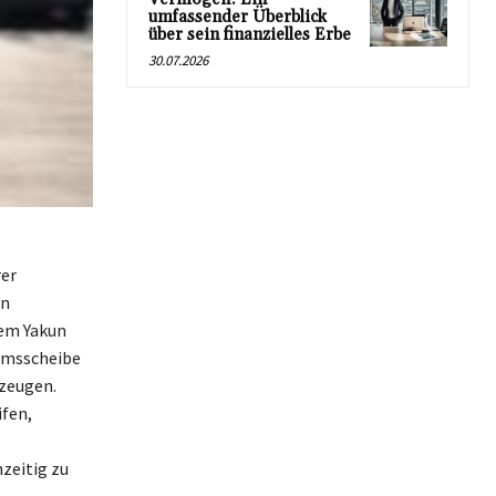
umfassender Überblick
über sein finanzielles Erbe
30.07.2026
rer
en
nem Yakun
remsscheibe
rzeugen.
fen,
zeitig zu