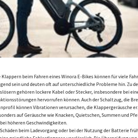
 Klappern beim Fahren eines Winora E-Bikes können für viele Fah
gend sein und deuten oft auf unterschiedliche Probleme hin. Zu d
slösern gehören lockere Kabel oder Stecker, insbesondere bei ei
nktionsstörungen hervorrufen können. Auch der Schaltzug, die B
enprofil können Vibrationen verursachen, die Klappergeräusche e
sonders auf Geräusche wie Knacken, Quietschen, Summen und Pfei
bei höheren Geschwindigkeiten.
chäden beim Ladevorgang oder bei der Nutzung der Batterie früh