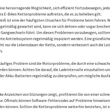
eine hervorragende Möglichkeit, sich effizient fortzubewegen, je
ra E-Bikes Kettenprobleme auftreten, die es zu beheben gilt.
eiß ist eine der häufigsten Ursachen für Probleme beim Fahren. 
egelmäßig gewartet wird, kann sie sich dehnen oder sogar brechen
 Gangwechseln führt. Um diesen Problemen vorzubeugen, sollten
te Antriebssystem regelmäßig inspiziert werden. Eine gründlich
cht nur die Lebensdauer der Kette, sondern verbessert auch die Lei
s.
häufiges Problem sind die Motorprobleme, die durch eine schwach
rden können. Achten Sie darauf, die Ladeintervalle einzuhalten un
er Akku-Batterien regelmäßig zu überprüfen, um mögliche Ausfä
ke Anzeichen von Störungen zeigt, profitieren Sie von einer schne
e. Oftmals können Software-Fehlercodes auf Probleme hinweisen, 
n können. Sollten die Kettenprobleme weiterhin bestehen, ist e