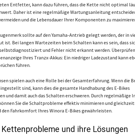
ten Entfetter, kann dazu führen, dass die Kette nicht optimal läu
hwert. Daher ist eine regelmäßige Wartungsanleitung entscheide
vermeiden und die Lebensdauer Ihrer Komponenten zu maximiere
Augenmerk sollte auf den Yamaha-Antrieb gelegt werden, der in vi
t ist. Bei langen Wartezeiten beim Schalten kann es sein, dass si
selbstdiagnostiziert und Fehler nicht erkannt werden. Überprüfen 
enanzeige Ihres Tranzx-Akkus: Ein niedriger Ladezustand kann eb
rüchen führen.
en spielen auch eine Rolle bei der Gesamterfahrung. Wenn die 
 eingestellt sind, kann dies die gesamte Handhabung des E-Bikes
en und damit auch das Schalten erschweren. Durch regelmäßige 
önnen Sie die Schaltprobleme effektiv minimieren und gleichzeiti
d den Fahrkomfort Ihres Winora E-Bikes gewährleisten.
 Kettenprobleme und ihre Lösungen