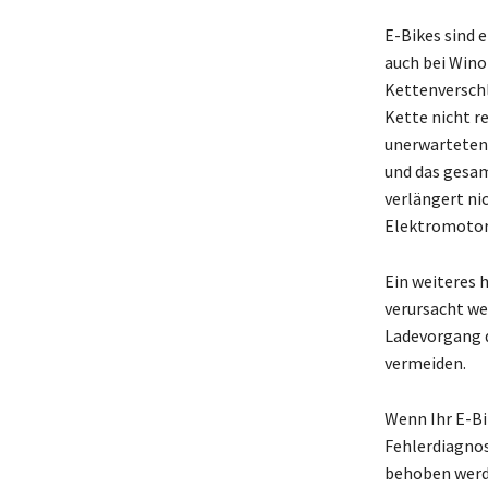
E-Bikes sind 
auch bei Wino
Kettenverschl
Kette nicht r
unerwarteten
und das gesam
verlängert ni
Elektromotor
Ein weiteres 
verursacht we
Ladevorgang d
vermeiden.
Wenn Ihr E-Bi
Fehlerdiagnos
behoben werde