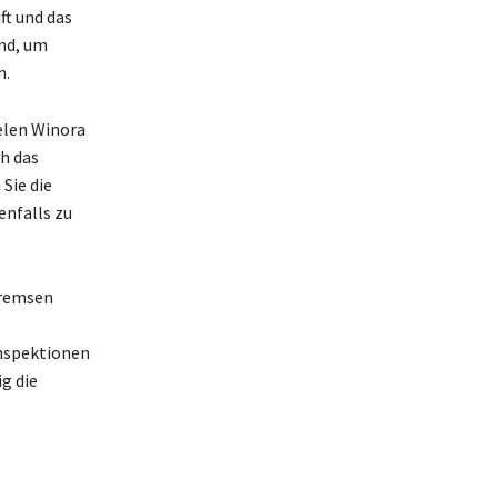
ft und das
nd, um
n.
elen Winora
ch das
Sie die
enfalls zu
Bremsen
Inspektionen
g die