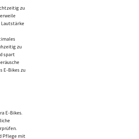
htzeitig zu
lerweile
 Lautstärke
timales
hzeitig zu
d spart
Geräusche
s E-Bikes zu
ra E-Bikes.
liche
rprüfen.
d Pflege mit