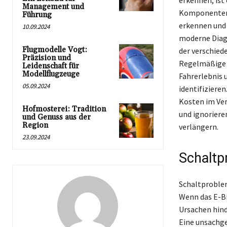
erkennen, ist
Management und
Komponenten w
Führung
erkennen und 
10.09.2024
moderne Diagn
Flugmodelle Vogt:
der verschied
Präzision und
Regelmäßige W
Leidenschaft für
Modellflugzeuge
Fahrerlebnis 
05.09.2024
identifiziere
Kosten im Ver
Hofmosterei: Tradition
und ignoriere
und Genuss aus der
Region
verlängern.
23.09.2024
Schaltp
Schaltproblem
Wenn das E-Bi
Ursachen hind
Eine unsachg