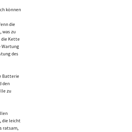
doch können
Wenn die
, was zu
 die Kette
e Wartung
stung des
e Batterie
d den
lle zu
llen
die leicht
s ratsam,